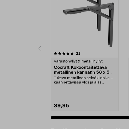
0 viidestä
4.5 viidestä
arvostelut
22
tähdestä
tähdestä
Varastohyllyt & metallihyllyt
Cocraft Kokoontaitettava
metallinen kannatin 58 x 56
cm, 2 kpl
Tukeva metallinen seinäkiinnike –
käännettävissä ylös ja alas
tarpeen mukaan. Co...
39,95