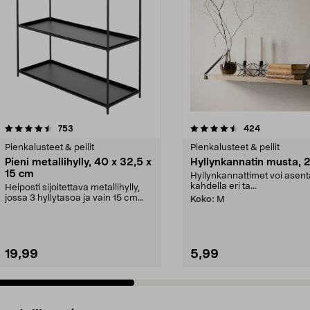
4.5 viidestä
arvostelut
5.0 viidestä
arvostelut
753
424
tähdestä
Pienkalusteet & peilit
Pienkalusteet & peilit
Pieni metallihylly, 40 x 32,5 x
Hyllynkannatin musta, 2
15 cm
Hyllynkannattimet voi asen
kahdella eri ta...
Helposti sijoitettava metallihylly,
jossa 3 hyllytasoa ja vain 15 cm
Koko:
M
syvyys. Pie...
19,99
5,99