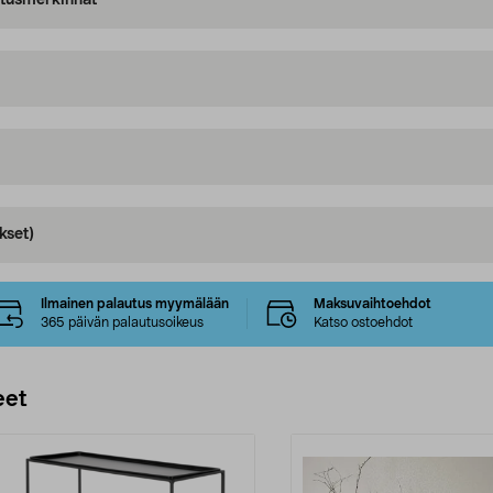
oitusmerkinnät
kset)
Ilmainen palautus myymälään
Maksuvaihtoehdot
365 päivän palautusoikeus
Katso ostoehdot
eet