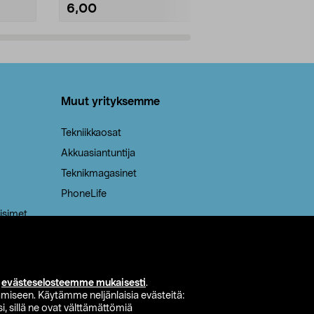
6,00
2,00
Lisää ostoskoriin
Lisää
Muut yrityksemme
Tekniikkaosat
Akkuasiantuntija
Teknikmagasinet
PhoneLife
isimet
i
evästeselosteemme mukaisesti
.
miseen. Käytämme neljänlaisia evästeitä:
i, sillä ne ovat välttämättömiä