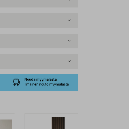
Nouda myymälästä
Ilmainen nouto myymälästä
Uutuus