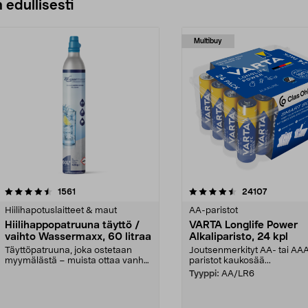
 edullisesti
Multibuy
4.5viidestä
arvostelut
4.5viidestä
arvostelut
1561
24107
tähdestä
Hiilihapotuslaitteet & maut
AA-paristot
Hiilihappopatruuna täyttö /
VARTA Longlife Power
vaihto Wassermaxx, 60 litraa
Alkaliparisto, 24 kpl
Täyttöpatruuna, joka ostetaan
Joutsenmerkityt AA- tai AA
myymälästä – muista ottaa vanha
paristot kaukosää...
patruuna mukaasi m...
Tyyppi:
AA/LR6