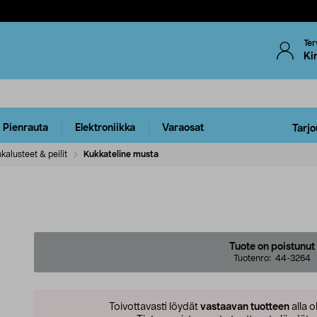
Ter
Ki
Pienrauta
Elektroniikka
Varaosat
Tarjo
kalusteet & peilit
Kukkateline musta
Tuote on poistunut
Tuotenro:
44-3264
Toivottavasti löydät
vastaavan tuotteen
alla o