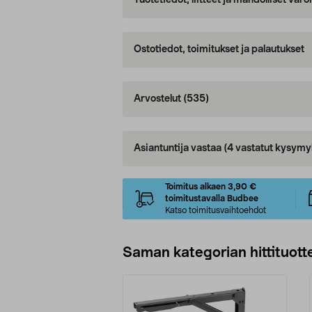
Tuotetiedot, liitteet ja mahdolliset var
Ostotiedot, toimitukset ja palautukset
Arvostelut
(535)
Asiantuntija vastaa
(4 vastatut kysymy
Toimitus alkaen 3,90 €
toimitustavalla Budbee
Katso toimitusvaihtoehdot
Saman kategorian hittituott