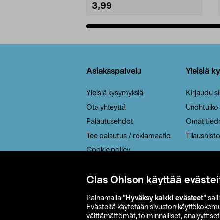
3,99
Lisää ostoskoriin
Alatunniste
Asiakaspalvelu
Yleisiä k
Yleisiä kysymyksiä
Kirjaudu s
Ota yhteyttä
Unohtuiko
Palautusehdot
Omat tied
Tee palautus / reklamaatio
Tilaushisto
Cookie policy
Toimitustavat
Saavutettavuus
Clas Ohlson käyttää evästei
Painamalla
”Hyväksy kaikki evästeet”
sall
Evästeitä käytetään sivuston käyttökokem
välttämättömät, toiminnalliset, analyyttise