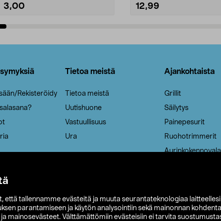
3,00
12,99
Lisää ostoskoriin
Lisää ostoskoriin
ysymyksiä
Tietoa meistä
Ajankohtaista
isään/Rekisteröidy
Tietoa meistä
Grillit
 salasana?
Uutishuone
Säilytys
ot
Vastuullisuus
Painepesurit
ria
Ura
Ruohotrimmerit
Aurinkokennovala
tä
it, että tallennamme evästeitä ja muuta seurantateknologiaa laitteelles
uksen parantamiseen ja käytön analysointiin sekä mainonnan kohdenta
t ja mainosevästeet. Välttämättömiin evästeisiin ei tarvita suostumustas