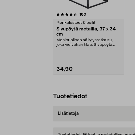
5viidestä
arvostelut
180
tähdestä
Pienkalusteet & peilit
Sivupöytä metallia, 37 x 34
cm
Monipuolinen säilytysratkaisu,
joka vie vähän tilaa. Sivupöytä
mustaksi maalattu...
34,90
Lisää ostoskoriin
Tuotetiedot
Lisätietoja