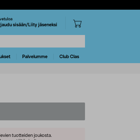
vetuloa
rjaudu sisään/Liity jäseneksi
ukset
Palvelumme
Club Clas
levien tuotteiden joukosta.