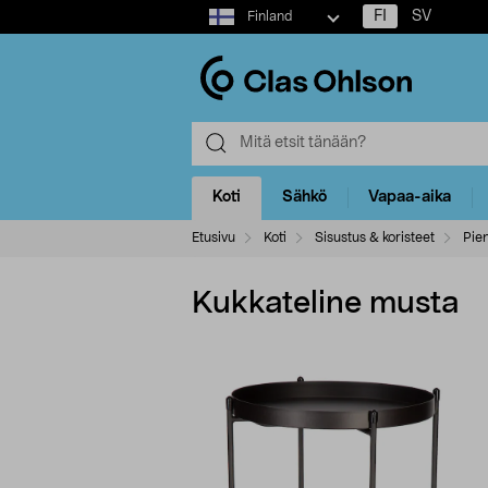
Select
FI
SV
Finland
market
Koti
Sähkö
Vapaa-aika
Etusivu
Koti
Sisustus & koristeet
Pien
Kukkateline musta