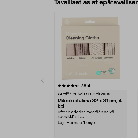
Tavalliset asiat epätavallisen
5viidestä
4.5viidestä
arvostelut
3814
tähdestä
tähdestä
Keittiön puhdistus & tiskaus
Mikrokuituliina 32 x 31 cm, 4
kpl
Aftonbladetin "itsestään selvä
suosikki" siiv...
Laji:
Harmaa/beige