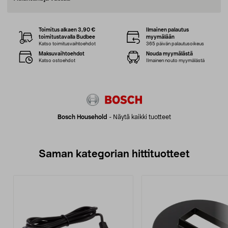
Toimitus alkaen 3,90 €
Ilmainen palautus
toimitustavalla Budbee
myymälään
Katso toimitusvaihtoehdot
365 päivän palautusoikeus
Maksuvaihtoehdot
Nouda myymälästä
Katso ostoehdot
Ilmainen nouto myymälästä
Bosch Household
-
Näytä kaikki tuotteet
Saman kategorian hittituotteet