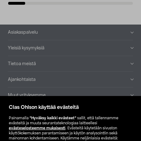
Alatunniste
Asiakaspalvelu
Yleisiä kysymyksiä
Tietoa meistä
Ajankohtaista
Muut yrityksemme
Clas Ohlson käyttää evästeitä
Etsi myymälä
Painamalla
”Hyväksy kaikki evästeet”
sallit, että tallennamme
evästeitä ja muuta seurantateknologiaa laitteellesi
SE
NO
FI
evästeselosteemme mukaisesti
. Evästeitä käytetään sivuston
käyttökokemuksen parantamiseen ja käytön analysointiin sekä
FI
SV
mainonnan kohdentamiseen. Käytämme neljänlaisia evästeitä: