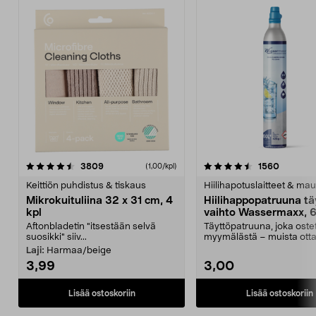
4.5viidestä
arvostelut
4.5viidestä
arvostel
3809
1560
(1,00/kpl)
tähdestä
t
Keittiön puhdistus & tiskaus
Hiilihapotuslaitteet & mau
Mikrokuituliina 32 x 31 cm, 4
Hiilihappopatruuna tä
kpl
vaihto Wassermaxx, 6
Aftonbladetin "itsestään selvä
Täyttöpatruuna, joka ost
suosikki" siiv...
myymälästä – muista ott
patruuna mukaasi m...
Laji:
Harmaa/beige
3,99
3,00
Lisää ostoskoriin
Lisää ostoskoriin