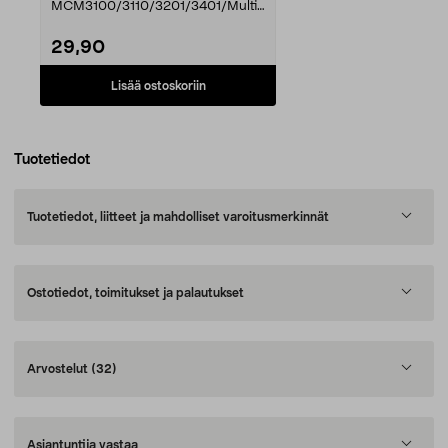
MCM3100/3110/3201/3401/Multi
Talent 3Uudista tai korjaa Bosc...
29,90
Lisää ostoskoriin
Tuotetiedot
Tuotetiedot, liitteet ja mahdolliset varoitusmerkinnät
Ostotiedot, toimitukset ja palautukset
Arvostelut
(32)
Asiantuntija vastaa