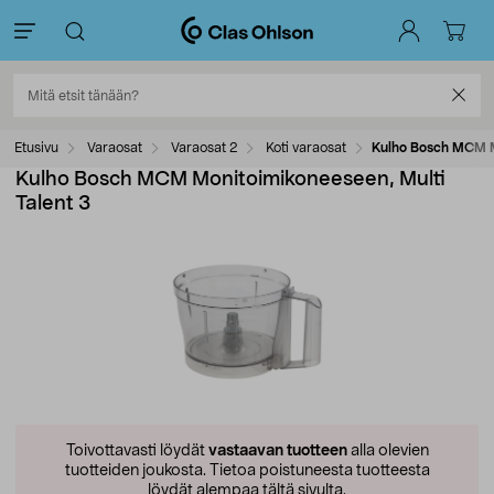
Etusivu
Varaosat
Varaosat 2
Koti varaosat
Kulho Bosch MCM Mo
Kulho Bosch MCM Monitoimikoneeseen, Multi
Talent 3
Toivottavasti löydät
vastaavan tuotteen
alla olevien
tuotteiden joukosta.
Tietoa poistuneesta tuotteesta
löydät alempaa tältä sivulta.