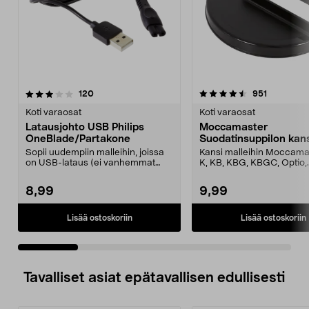
4.5 viidestä
arvostelut
4.5 viidestä
arvostelut
120
951
tähdestä
t
Koti varaosat
Koti varaosat
Latausjohto USB Philips
Moccamaster
OneBlade/Partakone
Suodatinsuppilon kan
Sopii uudempiin malleihin, joissa
Kansi malleihin Moccama
on USB-lataus (ei vanhemmat
K, KB, KBG, KBGC, Optio,
mallit, joissa on ...
Automatic, Automatic S, ..
8,99
9,99
Lisää ostoskoriin
Lisää ostoskoriin
Tavalliset asiat epätavallisen edullisesti