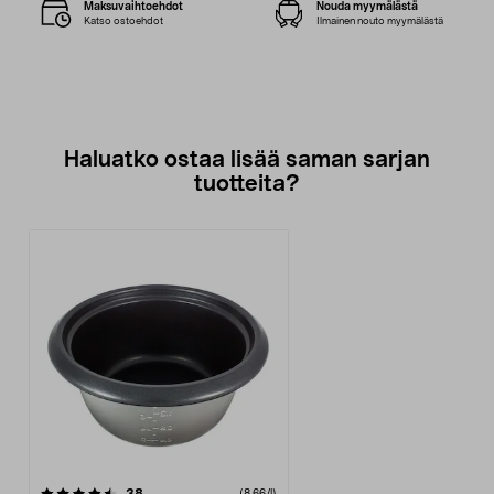
Maksuvaihtoehdot
Nouda myymälästä
Katso ostoehdot
Ilmainen nouto myymälästä
Haluatko ostaa lisää saman sarjan
tuotteita?
arvostelut
(8,66/l)