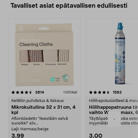
Tavalliset asiat epätavallisen edullisesti
4.5viidestä
arvostelut
4.5viidestä
arvostelu
3814
1563
(1,00/kpl)
tähdestä
t
Keittiön puhdistus & tiskaus
Hiilihapotuslaitteet & mau
Mikrokuituliina 32 x 31 cm, 4
Hiilihappopatruuna tä
kpl
vaihto Wassermaxx, 6
Aftonbladetin "itsestään selvä
Täyttöpatruuna, joka ost
-
suosikki" siiv...
myymälästä – muista ott
patruuna mukaasi m...
Laji:
Harmaa/beige
3,99
3,00