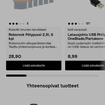
3.5 viidestä
arvostelut
4.5 viidestä
arvostelut
2
121
tähdestä
t
Robotti-imurien tarvikkeet
Koti varaosat
Roborock Pölypussi 2,5l, 6
Latausjohto USB Phili
kpl
OneBlade/Partakone
Roborockin alkuperäistarvike.
Sopii uudempiin malleihin,
Taattu yhteensopivuus ja korkea
on USB-lataus (ei vanh
laatu. 2,5 litran ...
mallit, joissa on ...
28,90
8,99
Lisää ostoskoriin
Lisää ostoskoriin
Yhteensopivat tuotteet