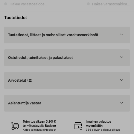
Hakee varastosaldoa...
Hakee varastosaldoa...
Tuotetiedot
Tuotetiedot, liitteet ja mahdolliset varoitusmerkinnät
Ostotiedot, toimitukset ja palautukset
Arvostelut
(2)
Asiantuntija vastaa
Toimitus alkaen 3,90 €
Ilmainen palautus
toimitustavalla Budbee
myymälään
Katso toimitusvaihtoehdot
365 päivän palautusoikeus