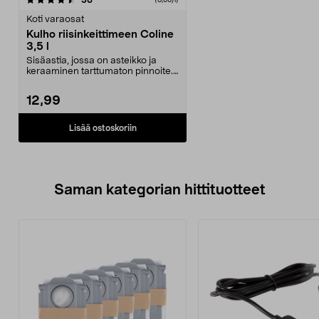
38
Koti varaosat
Kulho riisinkeittimeen Coline
3,5 l
Sisäastia, jossa on asteikko ja
keraaminen tarttumaton pinnoite.
Astia sopii Col...
12,99
Lisää ostoskoriin
Saman kategorian hittituotteet