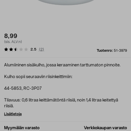
8,99
(sis. ALV:n)
2.5
(
2
)
Tuotenro:
51-3979
Alumiininen sisäkulho, jossa keraaminen tarttumaton pinnoite.
Kulho sopii seuraaviin riisinkeittimiin:
44-5853, RC-3P07
Tilavuus: 0,6 litraa keittämätöntä riisiä, noin 1,4 litraa keitettyä
riisiä.
Lisätietoja
Myymälän varasto
Verkkokaupan varasto