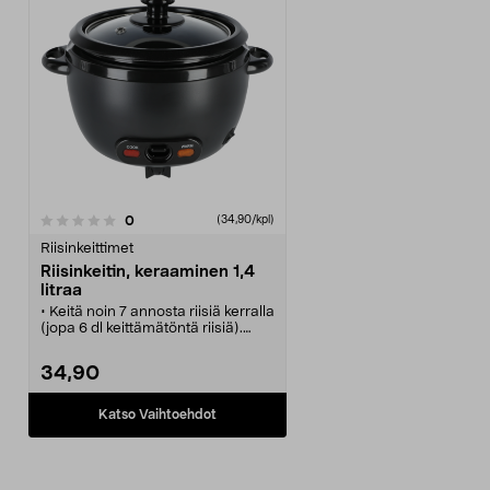
arvostelut
0
(34,90/kpl)
Riisinkeittimet
Riisinkeitin, keraaminen 1,4
litraa
• Keitä noin 7 annosta riisiä kerralla
(jopa 6 dl keittämätöntä riisiä).
• Pieni, helppokäyttöinen ja
edullinen riisinkeitin. 1,4 litraa.
34,90
• Riisinkeittimessä on tarttumaton
pinnoite – valmistettu ilman PFAS-
yhdisteitä.
Katso Vaihtoehdot
• Lämpinäpitotoiminto pitää riisin
lämpimänä tarjoiluun asti.
• Alumiininen sisävuoka,
keraaminen tarttumaton pinnoite.