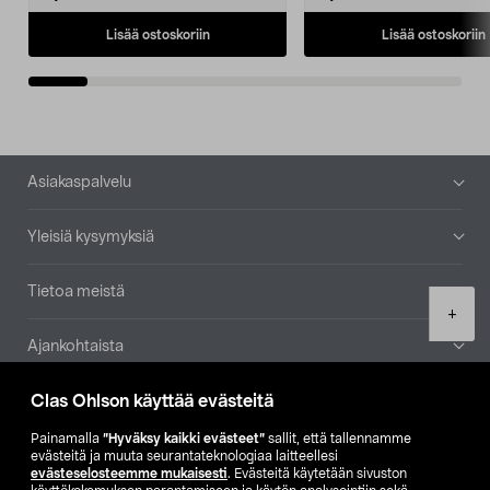
Lisää ostoskoriin
Lisää ostoskoriin
Alatunniste
Asiakaspalvelu
Yleisiä kysymyksiä
Tietoa meistä
Product
+
quantity
Ajankohtaista
Clas Ohlson käyttää evästeitä
Muut yrityksemme
Painamalla
”Hyväksy kaikki evästeet”
sallit, että tallennamme
Etsi myymälä
evästeitä ja muuta seurantateknologiaa laitteellesi
evästeselosteemme mukaisesti
. Evästeitä käytetään sivuston