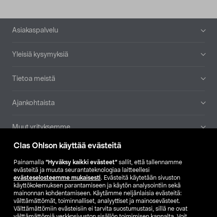
Alatunniste
Asiakaspalvelu
Yleisiä kysymyksiä
Tietoa meistä
Ajankohtaista
Muut yrityksemme
Clas Ohlson käyttää evästeitä
Etsi myymälä
Painamalla
”Hyväksy kaikki evästeet”
sallit, että tallennamme
evästeitä ja muuta seurantateknologiaa laitteellesi
SE
NO
FI
evästeselosteemme mukaisesti
. Evästeitä käytetään sivuston
käyttökokemuksen parantamiseen ja käytön analysointiin sekä
FI
SV
mainonnan kohdentamiseen. Käytämme neljänlaisia evästeitä:
välttämättömät, toiminnalliset, analyyttiset ja mainosevästeet.
Välttämättömiin evästeisiin ei tarvita suostumustasi, sillä ne ovat
välttämättömiä verkkosivuston sisällön toimimisen kannalta. Voit