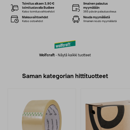
Toimitus alkaen 3,90 €
Ilmainen palautus
toimitustavalla Budbee
myymälään
Katso toimitusvaihtoehdot
365 päivän palautusoikeus
Maksuvaihtoehdot
Nouda myymälästä
Katso ostoehdot
Ilmainen nouto myymälästä
Wolfcraft
-
Näytä kaikki tuotteet
Saman kategorian hittituotteet