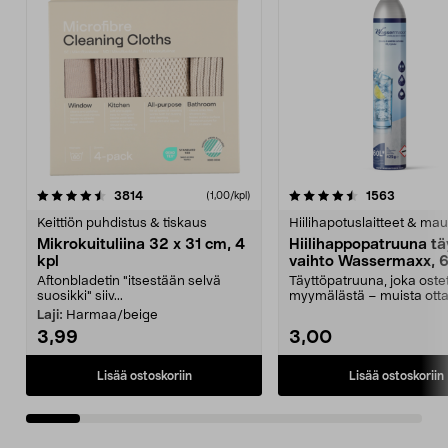
4.5viidestä
arvostelut
4.5viidestä
arvostelu
3814
1563
(1,00/kpl)
tähdestä
t
Keittiön puhdistus & tiskaus
Hiilihapotuslaitteet & mau
Mikrokuituliina 32 x 31 cm, 4
Hiilihappopatruuna tä
kpl
vaihto Wassermaxx, 6
Aftonbladetin "itsestään selvä
Täyttöpatruuna, joka ost
suosikki" siiv...
myymälästä – muista ott
patruuna mukaasi m...
Laji:
Harmaa/beige
3,99
3,00
Lisää ostoskoriin
Lisää ostoskoriin