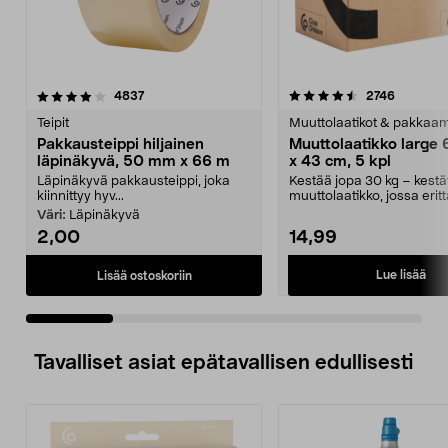
4.5 viidestä
arvostelut
4.5 viidestä
arvostelu
4837
2746
tähdestä
t
Teipit
Muuttolaatikot & pakkaa
Pakkausteippi hiljainen
Muuttolaatikko large 
läpinäkyvä, 50 mm x 66 m
x 43 cm, 5 kpl
Läpinäkyvä pakkausteippi, joka
Kestää jopa 30 kg – kest
kiinnittyy hyv...
muuttolaatikko, jossa eritt
tukeva pohja. Ruotsis...
Väri:
Läpinäkyvä
2,00
14,99
Lue lisää
Lisää ostoskoriin
Tavalliset asiat epätavallisen edullisesti