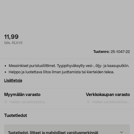
11,99
(sis. ALV:n)
Tuotenro:
25-1047-22
Messinkiset puristusliittimet. Tyyppihyväksytty vesi-, öljy- ja kaasuputkiin.
Helppo ja luotettava liitos ilman juottamista tai kierteiden tekoa.
Lisätietoja
Myymälän varasto
Verkkokaupan varasto
Hakee varastosaldoa...
Hakee varastosaldoa...
Tuotetiedot
Tuotetiedot, liitteet ja mahdolliset varoitusmerkinnät