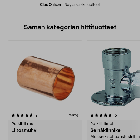
Clas Ohlson
-
Näytä kaikki tuotteet
Saman kategorian hittituotteet
5.0 viidestä
arvostelut
4.5 viidestä
arvostelut
7
5
(1,75/kpl)
tähdestä
t
Putkiliittimet
Putkiliittimet
Liitosmuhvi
Seinäkiinnike
Messinkiset puristusliittim