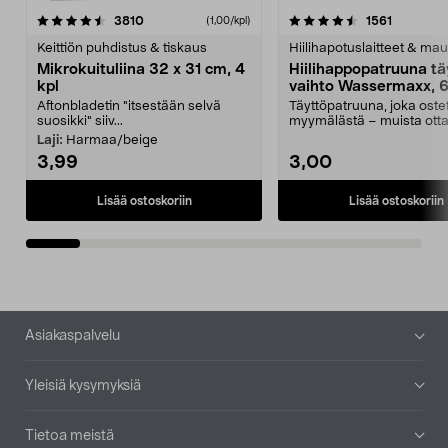
4.5viidestä
arvostelut
4.5viidestä
arvostelu
3810
1561
(1,00/kpl)
tähdestä
t
Keittiön puhdistus & tiskaus
Hiilihapotuslaitteet & mau
Mikrokuituliina 32 x 31 cm, 4
Hiilihappopatruuna tä
kpl
vaihto Wassermaxx, 6
Aftonbladetin "itsestään selvä
Täyttöpatruuna, joka ost
suosikki" siiv...
myymälästä – muista ott
patruuna mukaasi m...
Laji:
Harmaa/beige
3,99
3,00
Lisää ostoskoriin
Lisää ostoskoriin
Alatunniste
Asiakaspalvelu
Yleisiä kysymyksiä
Tietoa meistä