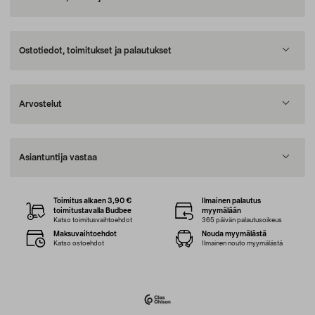
Ostotiedot, toimitukset ja palautukset
Arvostelut
Asiantuntija vastaa
Toimitus alkaen 3,90 €
Ilmainen palautus
toimitustavalla Budbee
myymälään
Katso toimitusvaihtoehdot
365 päivän palautusoikeus
Maksuvaihtoehdot
Nouda myymälästä
Katso ostoehdot
Ilmainen nouto myymälästä