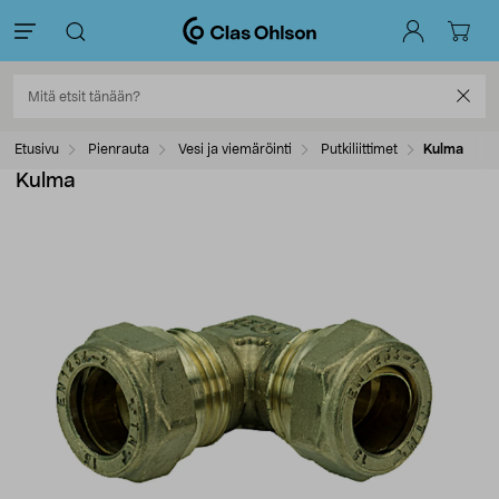
Etusivu
Pienrauta
Vesi ja viemäröinti
Putkiliittimet
Kulma
Kulma