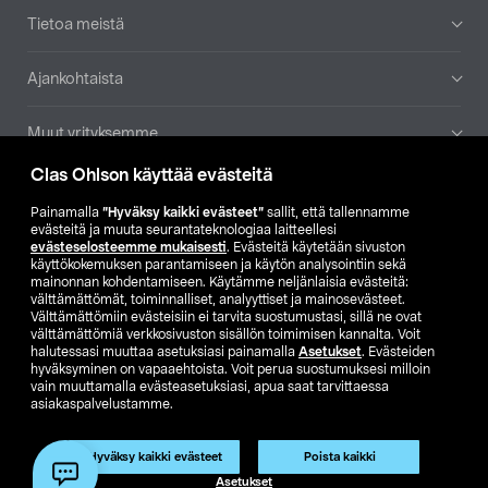
Tietoa meistä
Ajankohtaista
Muut yrityksemme
Clas Ohlson käyttää evästeitä
Etsi myymälä
Painamalla
”Hyväksy kaikki evästeet”
sallit, että tallennamme
evästeitä ja muuta seurantateknologiaa laitteellesi
SE
NO
FI
evästeselosteemme mukaisesti
. Evästeitä käytetään sivuston
käyttökokemuksen parantamiseen ja käytön analysointiin sekä
FI
SV
mainonnan kohdentamiseen. Käytämme neljänlaisia evästeitä:
välttämättömät, toiminnalliset, analyyttiset ja mainosevästeet.
Välttämättömiin evästeisiin ei tarvita suostumustasi, sillä ne ovat
välttämättömiä verkkosivuston sisällön toimimisen kannalta. Voit
halutessasi muuttaa asetuksiasi painamalla
Asetukset
. Evästeiden
hyväksyminen on vapaaehtoista. Voit perua suostumuksesi milloin
vain muuttamalla evästeasetuksiasi, apua saat tarvittaessa
asiakaspalvelustamme.
Club Clas
Ostoehdot
Tietosuojaseloste
Näytä hinnat ilman ALV:a
Tuote on poistunut
Hyväksy kaikki evästeet
Poista kaikki
Tuotenro:
51-29
Asetukset