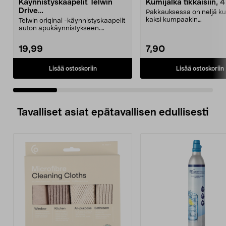
Käynnistyskaapelit Telwin
Kumijalka tikkaisiin, 4
Drive
Pakkauksessa on neljä ku
Mini/9000/13000/1250/150
kaksi kumpaakin
Telwin original -käynnistyskaapelit
0/1750, EC5
kokoa.Sisämitat:Iso jalka: 2
auton apukäynnistykseen.
Käynnistyskaapelit ...
19,99
7,90
Lisää ostoskoriin
Lisää ostoskoriin
Tavalliset asiat epätavallisen edullisesti