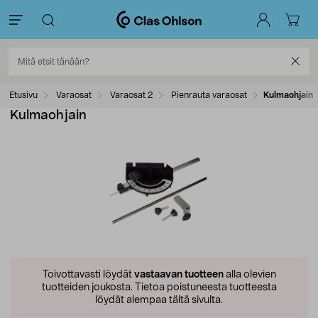
Etusivu
Varaosat
Varaosat 2
Pienrauta varaosat
Kulmaohjain
Kulmaohjain
Toivottavasti löydät
vastaavan tuotteen
alla olevien
tuotteiden joukosta.
Tietoa poistuneesta tuotteesta
löydät alempaa tältä sivulta.