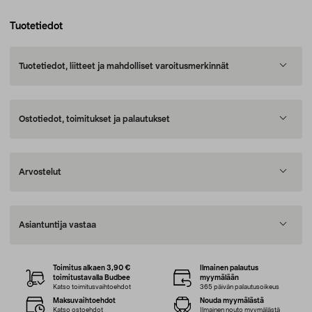
Tuotetiedot
Tuotetiedot, liitteet ja mahdolliset varoitusmerkinnät
Ostotiedot, toimitukset ja palautukset
Arvostelut
Asiantuntija vastaa
Toimitus alkaen 3,90 €
Ilmainen palautus
toimitustavalla Budbee
myymälään
Katso toimitusvaihtoehdot
365 päivän palautusoikeus
Maksuvaihtoehdot
Nouda myymälästä
Katso ostoehdot
Ilmainen nouto myymälästä