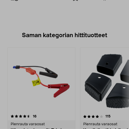
Saman kategorian hittituotteet
4.0 viidestä
arvostelut
4.5 viidestä
arvostelut
16
115
tähdestä
t
Pienrauta varaosat
Pienrauta varaosat