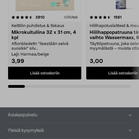
4.5viidestä
arvostelut
4.5viidestä
arvostelu
3810
1561
(1,00/kpl)
tähdestä
t
Keittiön puhdistus & tiskaus
Hiilihapotuslaitteet & mau
Mikrokuituliina 32 x 31 cm, 4
Hiilihappopatruuna tä
kpl
vaihto Wassermaxx, 6
Aftonbladetin "itsestään selvä
Täyttöpatruuna, joka ost
suosikki" siiv...
myymälästä – muista ott
patruuna mukaasi m...
Laji:
Harmaa/beige
3,99
3,00
Lisää ostoskoriin
Lisää ostoskoriin
Alatunniste
Asiakaspalvelu
Yleisiä kysymyksiä