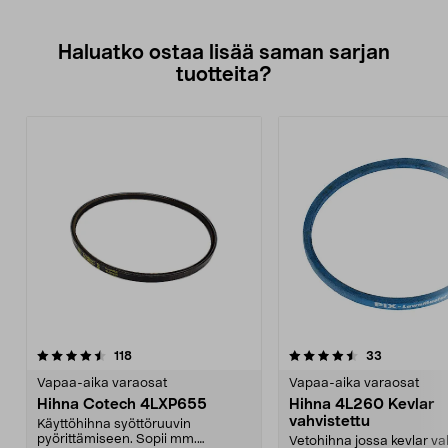
Haluatko ostaa lisää saman sarjan
tuotteita?
4.5viidestä
arvostelut
5.0viidestä
arvostelut
118
33
tähdestä
t
Vapaa-aika varaosat
Vapaa-aika varaosat
Hihna Cotech 4LXP655
Hihna 4L260 Kevlar
vahvistettu
Käyttöhihna syöttöruuvin
pyörittämiseen. Sopii mm.
Vetohihna jossa kevlar va