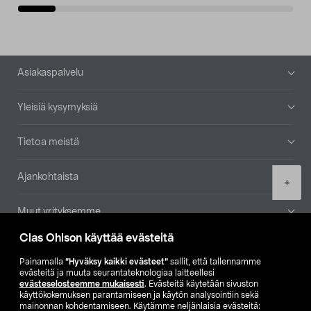
Alatunniste
Asiakaspalvelu
Yleisiä kysymyksiä
Tietoa meistä
Ajankohtaista
Product
+
quantity
Muut yrityksemme
Clas Ohlson käyttää evästeitä
Etsi myymälä
Painamalla
”Hyväksy kaikki evästeet”
sallit, että tallennamme
evästeitä ja muuta seurantateknologiaa laitteellesi
SE
NO
FI
evästeselosteemme mukaisesti
. Evästeitä käytetään sivuston
käyttökokemuksen parantamiseen ja käytön analysointiin sekä
FI
SV
mainonnan kohdentamiseen. Käytämme neljänlaisia evästeitä: