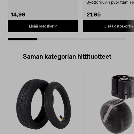
lumilinkoon Cotech 3,5 kW, 31...
Syöttöruuvin pyörittämisel
esim. lumi...
14,99
21,95
Lisää ostoskoriin
Lisää ostoskoriin
Saman kategorian hittituotteet