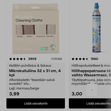
4.5viidestä
arvostelut
4.5viidestä
arvostel
3809
1560
(1,00/kpl)
tähdestä
t
Keittiön puhdistus & tiskaus
Hiilihapotuslaitteet & mau
Mikrokuituliina 32 x 31 cm, 4
Hiilihappopatruuna tä
kpl
vaihto Wassermaxx, 6
Aftonbladetin "itsestään selvä
Täyttöpatruuna, joka ost
suosikki" siiv...
myymälästä – muista ott
patruuna mukaasi m...
Laji:
Harmaa/beige
-
3,99
3,00
Lisää ostoskoriin
Lisää ostoskoriin