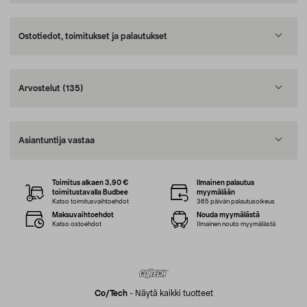
Ostotiedot, toimitukset ja palautukset
Arvostelut
(135)
Asiantuntija vastaa
Toimitus alkaen 3,90 €
Ilmainen palautus
toimitustavalla Budbee
myymälään
Katso toimitusvaihtoehdot
365 päivän palautusoikeus
Maksuvaihtoehdot
Nouda myymälästä
Katso ostoehdot
Ilmainen nouto myymälästä
Co/tech
-
Näytä kaikki tuotteet