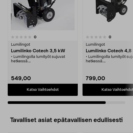
arvostelut
arvostelut
0
0
0.0 viidestä
tähdestä
Lumilingot
Lumilingot
Lumilinko Cotech 3,5 kW
Lumilinko Cotech 4,8
• Lumilingolla lumityöt sujuvat
• Lumilingolla lumityöt suj
hetkessä.
hetkessä.
• Tehokas lumilinko heittää lumen
• Tehokas lumilinko heitt
jopa 8 metrin päähän.
jopa 8 metrin päähän.
• Kitkavaihteisto ja kaksi vetävää
• Kitkavaihteisto ja kaksi 
549,00
799,00
pyörää takaavat hyvät ajo-
pyörää takaavat hyvät aj
ominaisuudet.
ominaisuudet.
• Bensiinikäyttöinen 4-
• Bensiinikäyttöinen 4-
Katso Vaihtoehdot
Katso Vaihtoehdo
tahtimoottori, jossa vetonaru ja
tahtimoottori, jossa
primer-pumppu.
sähkökäynnistys ja veton
• Lamppu helpottaa pime
työskentelyä.
Tavalliset asiat epätavallisen edullisesti