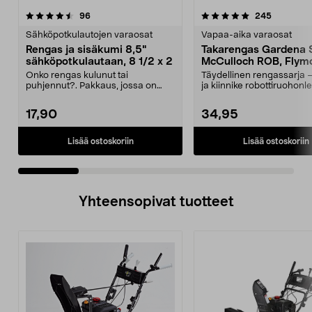
5.0 viidestä
arvostelut
4.0 viidestä
arvostelut
96
245
tähdestä
t
Sähköpotkulautojen varaosat
Vapaa-aika varaosat
Rengas ja sisäkumi 8,5"
Takarengas Gardena S
sähköpotkulautaan, 8 1/2 x 2
McCulloch ROB, Flym
Easilife
Onko rengas kulunut tai
Täydellinen rengassarja 
puhjennut?. Pakkaus, jossa on
ja kiinnike robottiruohonle
sekä rengas että sisäkumi....
Takapyörä ...
17,90
34,95
Lisää ostoskoriin
Lisää ostoskoriin
Yhteensopivat tuotteet