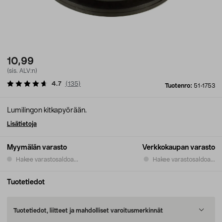
10,99
(sis. ALV:n)
4.7
(
135
)
Tuotenro:
51-1753
Lumilingon kitkapyörään.
Lisätietoja
Myymälän varasto
Verkkokaupan varasto
Hakee varastosaldoa...
Hakee varastosaldoa...
Tuotetiedot
Tuotetiedot, liitteet ja mahdolliset varoitusmerkinnät