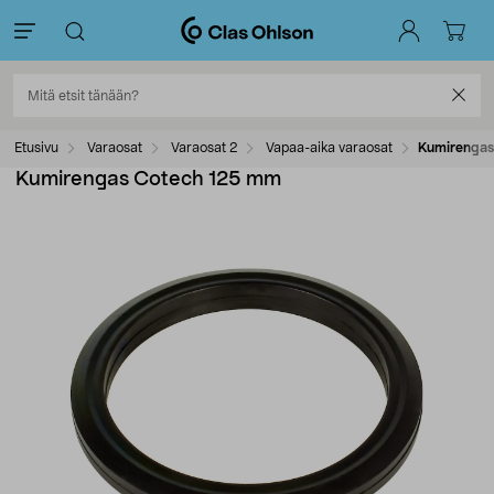
Etusivu
Varaosat
Varaosat 2
Vapaa-aika varaosat
Kumirengas
Kumirengas Cotech 125 mm