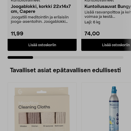
Kuntoiluvälineet
Kuntoiluvälineet
Joogablokki, korkki 22x14x7
Kuntoilusauvat Bung
cm, Capere
Lisää rasvanpolttoa ja keh
voimaa ja kestä...
Joogatiili meditointiin ja erilaisiin
jooga-asentoihin. Joogablokki
Laji:
6 kg
kiinteää kor...
11,99
74,00
Lisää ostoskoriin
Lisää ostoskoriin
Tavalliset asiat epätavallisen edullisesti