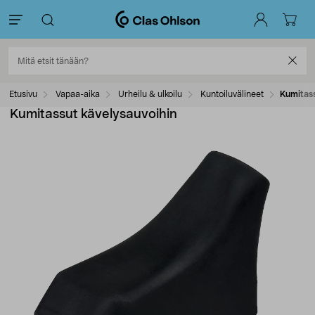
Etusivu
Vapaa-aika
Urheilu & ulkoilu
Kuntoiluvälineet
Kumitass
Kumitassut kävelysauvoihin