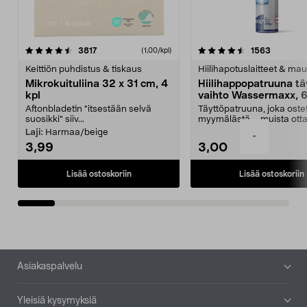
4.5viidestä
arvostelut
4.5viidestä
arvostelu
3817
1563
(1,00/kpl)
tähdestä
t
Keittiön puhdistus & tiskaus
Hiilihapotuslaitteet & mau
Mikrokuituliina 32 x 31 cm, 4
Hiilihappopatruuna tä
kpl
vaihto Wassermaxx, 6
Aftonbladetin "itsestään selvä
Täyttöpatruuna, joka ost
suosikki" siiv...
myymälästä – muista ott
patruuna mukaasi m...
Laji:
Harmaa/beige
-
3,99
3,00
Lisää ostoskoriin
Lisää ostoskoriin
Alatunniste
Asiakaspalvelu
Yleisiä kysymyksiä