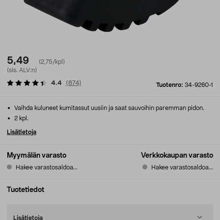
5,49
(2,75/kpl)
(sis. ALV:n)
4.4
(
874
)
Tuotenro:
34-9260-1
Vaihda kuluneet kumitassut uusiin ja saat sauvoihin paremman pidon.
2 kpl.
Lisätietoja
Myymälän varasto
Verkkokaupan varasto
Hakee varastosaldoa...
Hakee varastosaldoa...
Tuotetiedot
Lisätietoja