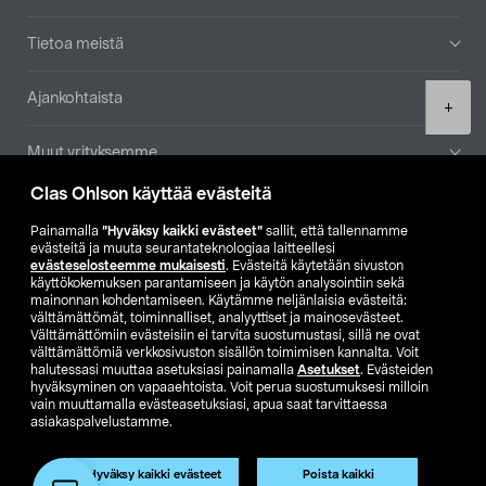
Tietoa meistä
Ajankohtaista
Product
+
quantity
Muut yrityksemme
Clas Ohlson käyttää evästeitä
Etsi myymälä
Painamalla
”Hyväksy kaikki evästeet”
sallit, että tallennamme
evästeitä ja muuta seurantateknologiaa laitteellesi
SE
NO
FI
evästeselosteemme mukaisesti
. Evästeitä käytetään sivuston
käyttökokemuksen parantamiseen ja käytön analysointiin sekä
FI
SV
mainonnan kohdentamiseen. Käytämme neljänlaisia evästeitä:
välttämättömät, toiminnalliset, analyyttiset ja mainosevästeet.
Välttämättömiin evästeisiin ei tarvita suostumustasi, sillä ne ovat
välttämättömiä verkkosivuston sisällön toimimisen kannalta. Voit
halutessasi muuttaa asetuksiasi painamalla
Asetukset
. Evästeiden
hyväksyminen on vapaaehtoista. Voit perua suostumuksesi milloin
vain muuttamalla evästeasetuksiasi, apua saat tarvittaessa
asiakaspalvelustamme.
Club Clas
Ostoehdot
Tietosuojaseloste
Näytä hinnat ilman ALV:a
Hyväksy kaikki evästeet
Poista kaikki
Lisää ostoskoriin
(1)