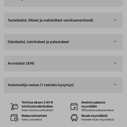
Tuotetiedot, liitteet ja mahdolliset varoitusmerkinnät
Ostotiedot, toimitukset ja palautukset
Arvostelut
(874)
Asiantuntija vastaa
(1 vastattu kysymys)
Toimitus alkaen 3,90 €
Ilmainen palautus
toimitustavalla Budbee
myymälään
Katso toimitusvaihtoehdot
365 päivän palautusoikeus
Maksuvaihtoehdot
Nouda myymälästä
Katso ostoehdot
Ilmainen nouto myymälästä