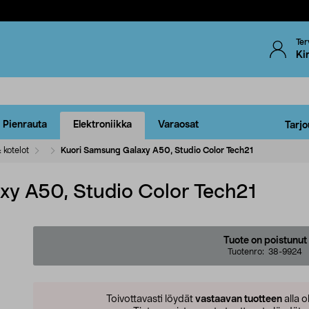
Ter
Ki
Pienrauta
Elektroniikka
Varaosat
Tarjo
 kotelot
Kuori Samsung Galaxy A50, Studio Color Tech21
y A50, Studio Color Tech21
Tuote on poistunut
Tuotenro:
38-9924
Toivottavasti löydät
vastaavan tuotteen
alla o