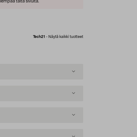
empaa tältä sivulta.
Tech21
-
Näytä kaikki tuotteet