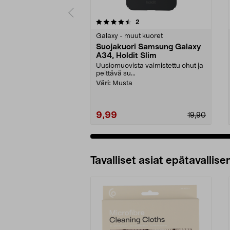
5 viidestä
5.0 viidestä
arvostelut
2
tähdestä
tähdestä
Galaxy - muut kuoret
Suojakuori Samsung Galaxy
A34, Holdit Slim
Uusiomuovista valmistettu ohut ja
peittävä su...
Väri:
Musta
9,99
19,90
Tavalliset asiat epätavallisen