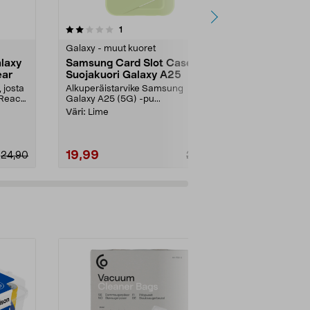
4.5 viidestä
arvostelut
4.0
1
4
tähdestä
tähdestä
Galaxy - muut kuoret
Galaxy - muut
laxy
Samsung Card Slot Case
Suojakuori
ear
Suojakuori Galaxy A25
Z Flip4, Hol
 josta
Alkuperäistarvike Samsung
Uusiomuovista
 React
Galaxy A25 (5G) -pu...
peittävä suoja
suojakuori –..
Väri:
Lime
19,99
9,99
24,90
29,90