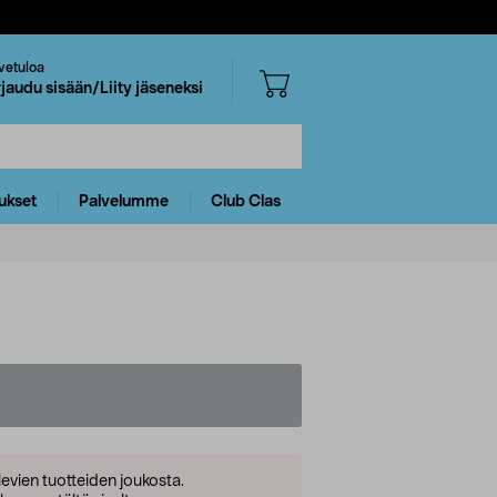
vetuloa
rjaudu sisään/Liity jäseneksi
ukset
Palvelumme
Club Clas
levien tuotteiden joukosta.