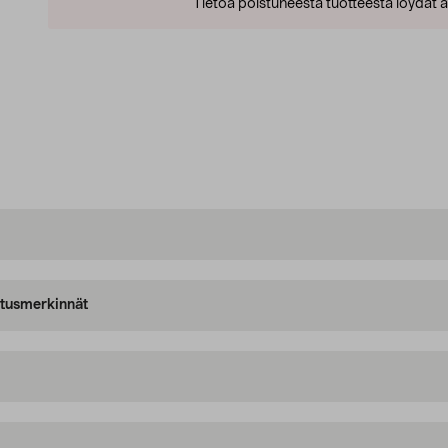
Tietoa poistuneesta tuotteesta löydät al
oitusmerkinnät