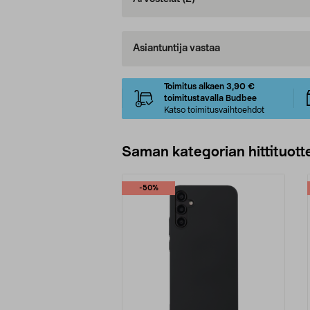
Asiantuntija vastaa
Toimitus alkaen 3,90 €
toimitustavalla Budbee
Katso toimitusvaihtoehdot
Saman kategorian hittituott
-50%