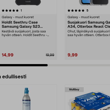
5.0 viidestä
arvostelut
2.0 viidestä
arvostelut
1
5
tähdestä
Galaxy - muut kuoret
Galaxy - muut kuoret
Holdit Seethru Case
Suojakuori Samsung Ga
Samsung Galaxy S23
A34, Otterbox React Cl
Suojakuori
Kestävä suojakuori, josta saa
Ohut, läpinäkyvä suojakuori,
hyvän otteen. Holdit Seethru -
saa hyvän otteen. Otterbox
suojakuori Samsung G...
Clear -suoja...
14,99
9,99
19,99
 edullisesti
Multibuy