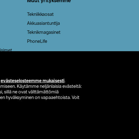
Muut yrityksemme
Tekniikkaosat
Akkuasiantuntija
Teknikmagasinet
PhoneLife
isimet
i
evästeselosteemme mukaisesti
.
miseen. Käytämme neljänlaisia evästeitä:
i, sillä ne ovat välttämättömiä
den hyväksyminen on vapaaehtoista. Voit
si myymälä