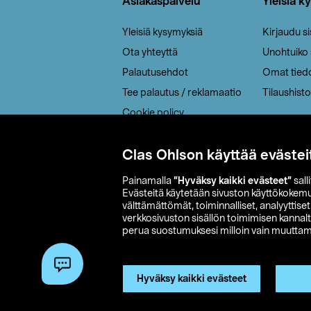
Asiakaspalvelu
Yleisiä k
Yleisiä kysymyksiä
Kirjaudu s
Ota yhteyttä
Unohtuiko
Palautusehdot
Omat tied
Tee palautus / reklamaatio
Tilaushisto
Cookie policy
Toimitustavat
Saavutettavuus
Clas Ohlson käyttää evästei
Painamalla
”Hyväksy kaikki evästeet”
sall
Evästeitä käytetään sivuston käyttökokem
välttämättömät, toiminnalliset, analyyttise
verkkosivuston sisällön toimimisen kannalt
perua suostumuksesi milloin vain muuttama
© 2026 Clas
Hyväksy kaikki evästeet