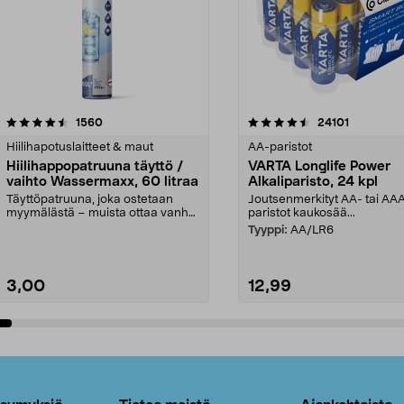
4.5viidestä
arvostelut
4.5viidestä
arvostelut
1560
24101
tähdestä
Hiilihapotuslaitteet & maut
AA-paristot
Hiilihappopatruuna täyttö /
VARTA Longlife Power
vaihto Wassermaxx, 60 litraa
Alkaliparisto, 24 kpl
Täyttöpatruuna, joka ostetaan
Joutsenmerkityt AA- tai AA
myymälästä – muista ottaa vanha
paristot kaukosää...
patruuna mukaasi m...
Tyyppi:
AA/LR6
3,00
12,99
Lisää ostoskoriin
Lisää ostoskoriin