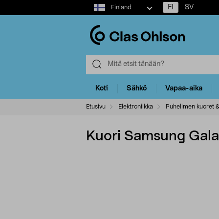
Select
FI
SV
Finland
market
Koti
Sähkö
Vapaa-aika
Etusivu
Elektroniikka
Puhelimen kuoret &
Kuori Samsung Galax