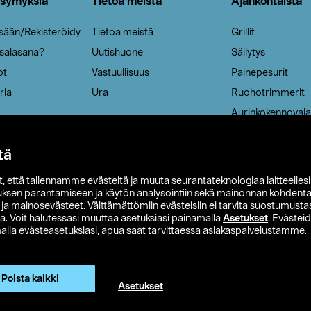
ysymyksiä
Tietoa meistä
Ajankohtaista
isään/Rekisteröidy
Tietoa meistä
Grillit
 salasana?
Uutishuone
Säilytys
ot
Vastuullisuus
Painepesurit
ria
Ura
Ruohotrimmerit
Aurinkokennovala
tä
it, että tallennamme evästeitä ja muuta seurantateknologiaa laitteelles
uksen parantamiseen ja käytön analysointiin sekä mainonnan kohdenta
t ja mainosevästeet. Välttämättömiin evästeisiin ei tarvita suostumustas
a. Voit halutessasi muuttaa asetuksiasi painamalla
Asetukset
. Evästei
lla evästeasetuksiasi, apua saat tarvittaessa asiakaspalvelustamme.
 Ohlson
Club Clas
Ostoehdot
Tietosuojaseloste
Et
Näytä hinnat ilman ALV:a
Poista kaikki
Asetukset