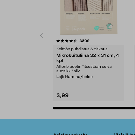
5viidestä
4.5viidestä
arvostelut
3809
tähdestä
tähdestä
Keittiön puhdistus & tiskaus
Mikrokuituliina 32 x 31 cm, 4
kpl
Aftonbladetin "itsestään selvä
suosikki" siiv...
Laji:
Harmaa/beige
3,99
Lisää ostoskoriin
Alatunniste