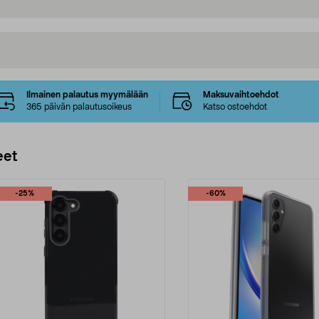
Ilmainen palautus myymälään
Maksuvaihtoehdot
365 päivän palautusoikeus
Katso ostoehdot
eet
-25%
-60%