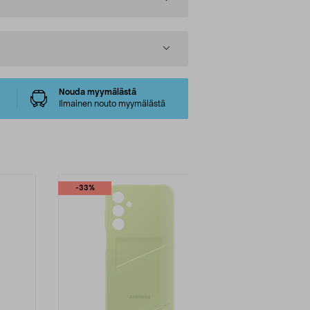
Nouda myymälästä
Ilmainen nouto myymälästä
-33%
-67%