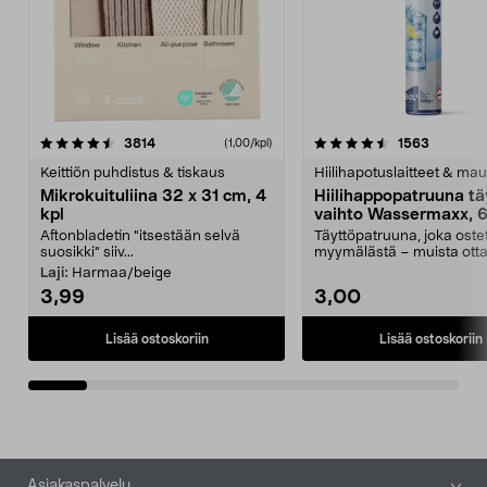
4.5viidestä
arvostelut
4.5viidestä
arvostelu
3814
1563
(1,00/kpl)
tähdestä
t
Keittiön puhdistus & tiskaus
Hiilihapotuslaitteet & mau
Mikrokuituliina 32 x 31 cm, 4
Hiilihappopatruuna tä
kpl
vaihto Wassermaxx, 6
Aftonbladetin "itsestään selvä
Täyttöpatruuna, joka ost
suosikki" siiv...
myymälästä – muista ott
patruuna mukaasi m...
Laji:
Harmaa/beige
3,99
3,00
Lisää ostoskoriin
Lisää ostoskoriin
Alatunniste
Asiakaspalvelu