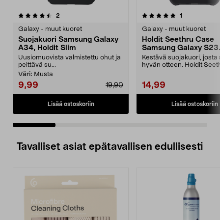
5.0 viidestä
arvostelut
4.0 viidestä
arvostelut
2
1
tähdestä
t
Galaxy - muut kuoret
Galaxy - muut kuoret
Suojakuori Samsung Galaxy
Holdit Seethru Case
A34, Holdit Slim
Samsung Galaxy S23
Suojakuori
Uusiomuovista valmistettu ohut ja
Kestävä suojakuori, josta
peittävä su...
hyvän otteen. Holdit Seet
suojakuori Samsung G...
Väri:
Musta
9,99
14,99
19,90
Lisää ostoskoriin
Lisää ostoskoriin
Tavalliset asiat epätavallisen edullisesti