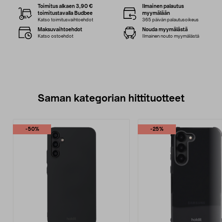
Toimitus alkaen 3,90 €
Ilmainen palautus
toimitustavalla Budbee
myymälään
Katso toimitusvaihtoehdot
365 päivän palautusoikeus
Maksuvaihtoehdot
Nouda myymälästä
Katso ostoehdot
Ilmainen nouto myymälästä
Saman kategorian hittituotteet
-50%
-25%