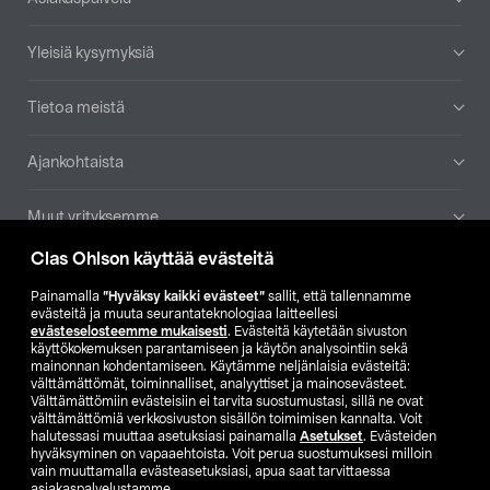
Yleisiä kysymyksiä
Tietoa meistä
Ajankohtaista
Muut yrityksemme
Clas Ohlson käyttää evästeitä
Etsi myymälä
Painamalla
”Hyväksy kaikki evästeet”
sallit, että tallennamme
evästeitä ja muuta seurantateknologiaa laitteellesi
SE
NO
FI
evästeselosteemme mukaisesti
. Evästeitä käytetään sivuston
käyttökokemuksen parantamiseen ja käytön analysointiin sekä
FI
SV
mainonnan kohdentamiseen. Käytämme neljänlaisia evästeitä:
välttämättömät, toiminnalliset, analyyttiset ja mainosevästeet.
Välttämättömiin evästeisiin ei tarvita suostumustasi, sillä ne ovat
välttämättömiä verkkosivuston sisällön toimimisen kannalta. Voit
halutessasi muuttaa asetuksiasi painamalla
Asetukset
. Evästeiden
hyväksyminen on vapaaehtoista. Voit perua suostumuksesi milloin
vain muuttamalla evästeasetuksiasi, apua saat tarvittaessa
asiakaspalvelustamme.