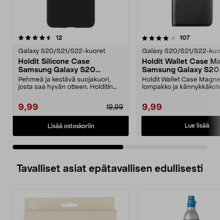
4.0 viidestä
arvostelut
4.0 viidestä
arvostelut
12
107
tähdestä
t
Galaxy S20/S21/S22-kuoret
Galaxy S20/S21/S22-kuo
Holdit Silicone Case
Holdit Wallet Case M
Samsung Galaxy S20
Samsung Galaxy S20
Suojakuori
Lompakkokotelo
Pehmeä ja kestävä suojakuori,
Holdit Wallet Case Magne
josta saa hyvän otteen. Holditin
lompakko ja kännykkäkot
silikonikuori Sam...
samassa. Tilaa 3 luottoko.
9,99
9,99
19,99
Lue lisää
Lisää ostoskoriin
Tavalliset asiat epätavallisen edullisesti