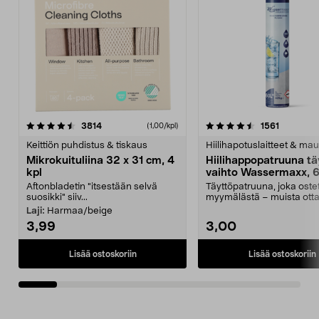
4.5viidestä
arvostelut
4.5viidestä
arvostelu
3814
1561
(1,00/kpl)
tähdestä
t
Keittiön puhdistus & tiskaus
Hiilihapotuslaitteet & mau
Mikrokuituliina 32 x 31 cm, 4
Hiilihappopatruuna tä
kpl
vaihto Wassermaxx, 6
Aftonbladetin "itsestään selvä
Täyttöpatruuna, joka ost
suosikki" siiv...
myymälästä – muista ott
patruuna mukaasi m...
Laji:
Harmaa/beige
3,99
3,00
Lisää ostoskoriin
Lisää ostoskoriin