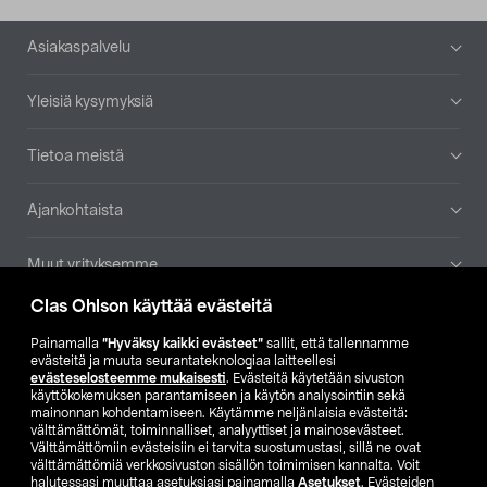
Alatunniste
Asiakaspalvelu
Yleisiä kysymyksiä
Tietoa meistä
Ajankohtaista
Muut yrityksemme
Clas Ohlson käyttää evästeitä
Etsi myymälä
Painamalla
”Hyväksy kaikki evästeet”
sallit, että tallennamme
evästeitä ja muuta seurantateknologiaa laitteellesi
SE
NO
FI
evästeselosteemme mukaisesti
. Evästeitä käytetään sivuston
käyttökokemuksen parantamiseen ja käytön analysointiin sekä
FI
SV
mainonnan kohdentamiseen. Käytämme neljänlaisia evästeitä:
välttämättömät, toiminnalliset, analyyttiset ja mainosevästeet.
Välttämättömiin evästeisiin ei tarvita suostumustasi, sillä ne ovat
välttämättömiä verkkosivuston sisällön toimimisen kannalta. Voit
halutessasi muuttaa asetuksiasi painamalla
Asetukset
. Evästeiden