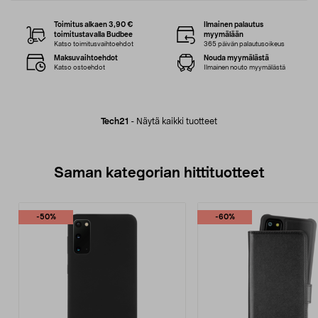
Toimitus alkaen 3,90 €
Ilmainen palautus
toimitustavalla Budbee
myymälään
Katso toimitusvaihtoehdot
365 päivän palautusoikeus
Maksuvaihtoehdot
Nouda myymälästä
Katso ostoehdot
Ilmainen nouto myymälästä
Tech21
-
Näytä kaikki tuotteet
Saman kategorian hittituotteet
-50%
-60%