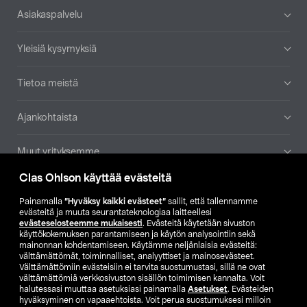
Alatunniste
Asiakaspalvelu
Yleisiä kysymyksiä
Tietoa meistä
Ajankohtaista
Muut yrityksemme
Clas Ohlson käyttää evästeitä
Etsi myymälä
Painamalla
”Hyväksy kaikki evästeet”
sallit, että tallennamme
evästeitä ja muuta seurantateknologiaa laitteellesi
SE
NO
FI
evästeselosteemme mukaisesti
. Evästeitä käytetään sivuston
käyttökokemuksen parantamiseen ja käytön analysointiin sekä
FI
SV
mainonnan kohdentamiseen. Käytämme neljänlaisia evästeitä:
välttämättömät, toiminnalliset, analyyttiset ja mainosevästeet.
Välttämättömiin evästeisiin ei tarvita suostumustasi, sillä ne ovat
välttämättömiä verkkosivuston sisällön toimimisen kannalta. Voit
halutessasi muuttaa asetuksiasi painamalla
Asetukset
. Evästeiden
hyväksyminen on vapaaehtoista. Voit perua suostumuksesi milloin