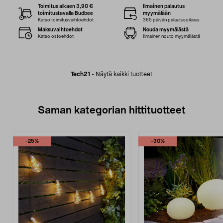
Toimitus alkaen 3,90 €
Ilmainen palautus
toimitustavalla Budbee
myymälään
Katso toimitusvaihtoehdot
365 päivän palautusoikeus
Maksuvaihtoehdot
Nouda myymälästä
Katso ostoehdot
Ilmainen nouto myymälästä
Tech21
-
Näytä kaikki tuotteet
Saman kategorian hittituotteet
-25%
-30%