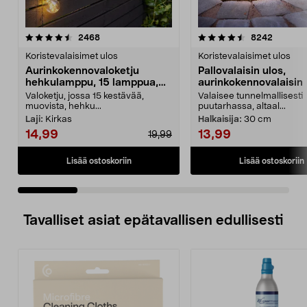
4.5 viidestä
arvostelut
4.5 viidestä
arvostel
2468
8242
tähdestä
t
Koristevalaisimet ulos
Koristevalaisimet ulos
Aurinkokennovaloketju
Pallovalaisin ulos,
hehkulamppu, 15 lamppua,
aurinkokennovalaisin
7,2 m
Valoketju, jossa 15 kestävää,
Valaisee tunnelmallisesti
muovista, hehku...
puutarhassa, altaal...
Laji:
Kirkas
Halkaisija:
30 cm
14,99
13,99
19,99
Lisää ostoskoriin
Lisää ostoskoriin
Tavalliset asiat epätavallisen edullisesti