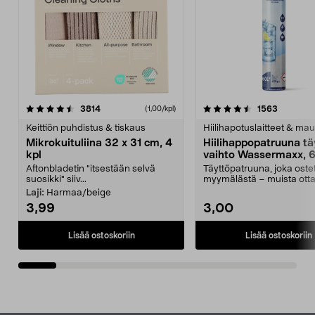
4.5viidestä
arvostelut
4.5viidestä
arvostelu
3814
1563
(1,00/kpl)
tähdestä
t
Keittiön puhdistus & tiskaus
Hiilihapotuslaitteet & mau
Mikrokuituliina 32 x 31 cm, 4
Hiilihappopatruuna tä
kpl
vaihto Wassermaxx, 6
Aftonbladetin "itsestään selvä
Täyttöpatruuna, joka ost
suosikki" siiv...
myymälästä – muista ott
patruuna mukaasi m...
Laji:
Harmaa/beige
3,99
3,00
Lisää ostoskoriin
Lisää ostoskoriin