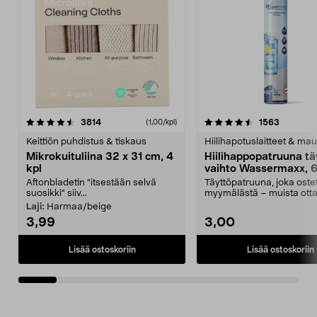
4.5viidestä
arvostelut
4.5viidestä
arvostelu
3814
1563
(1,00/kpl)
tähdestä
t
Keittiön puhdistus & tiskaus
Hiilihapotuslaitteet & mau
Mikrokuituliina 32 x 31 cm, 4
Hiilihappopatruuna tä
kpl
vaihto Wassermaxx, 6
Aftonbladetin "itsestään selvä
Täyttöpatruuna, joka ost
suosikki" siiv...
myymälästä – muista ott
patruuna mukaasi m...
Laji:
Harmaa/beige
3,99
3,00
Lisää ostoskoriin
Lisää ostoskoriin