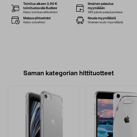
Toimitus alkaen 3,90 €
Ilmainen palautus
toimitustavalla Budbee
myymälään
Katso toimitusvaihtoehdot
365 päivän palautusoikeus
Maksuvaihtoehdot
Nouda myymälästä
Katso ostoehdot
Ilmainen nouto myymälästä
Saman kategorian hittituotteet