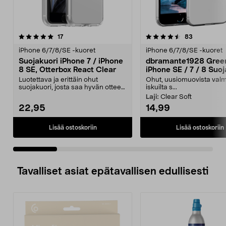
4.5 viidestä
arvostelut
4.5 viidestä
arvostelut
17
83
tähdestä
t
iPhone 6/7/8/SE -kuoret
iPhone 6/7/8/SE -kuoret
Suojakuori iPhone 7 / iPhone
dbramante1928 Gree
8 SE, Otterbox React Clear
iPhone SE / 7 / 8 Suoj
Luotettava ja erittäin ohut
Ohut, uusiomuovista valmi
suojakuori, josta saa hyvän otteen.
iskuilta s...
Otterbox React C...
Laji:
Clear Soft
22,95
14,99
Lisää ostoskoriin
Lisää ostoskoriin
Tavalliset asiat epätavallisen edullisesti