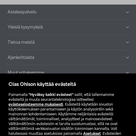
Alatunniste
Asiakaspalvelu
Yleisiä kysymyksiä
Tietoa meistä
Ajankohtaista
Muut yrityksemme
Clas Ohlson käyttää evästeitä
Etsi myymälä
Painamalla
”Hyväksy kaikki evästeet”
sallit, että tallennamme
evästeitä ja muuta seurantateknologiaa laitteellesi
SE
NO
FI
evästeselosteemme mukaisesti
. Evästeitä käytetään sivuston
käyttökokemuksen parantamiseen ja käytön analysointiin sekä
FI
SV
mainonnan kohdentamiseen. Käytämme neljänlaisia evästeitä:
välttämättömät, toiminnalliset, analyyttiset ja mainosevästeet.
Välttämättömiin evästeisiin ei tarvita suostumustasi, sillä ne ovat
välttämättömiä verkkosivuston sisällön toimimisen kannalta. Voit
halutessasi muuttaa asetuksiasi painamalla
Asetukset
. Evästeiden