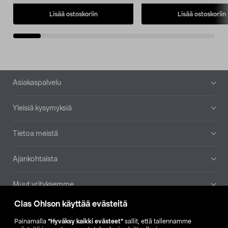
Lisää ostoskoriin
Lisää ostoskoriin
Alatunniste
Asiakaspalvelu
Yleisiä kysymyksiä
Tietoa meistä
Ajankohtaista
Muut yrityksemme
Clas Ohlson käyttää evästeitä
Etsi myymälä
Painamalla
”Hyväksy kaikki evästeet”
sallit, että tallennamme