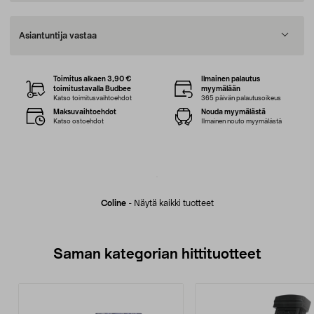
Asiantuntija vastaa
Toimitus alkaen 3,90 €
Ilmainen palautus
toimitustavalla Budbee
myymälään
Katso toimitusvaihtoehdot
365 päivän palautusoikeus
Maksuvaihtoehdot
Nouda myymälästä
Katso ostoehdot
Ilmainen nouto myymälästä
Coline
-
Näytä kaikki tuotteet
Saman kategorian hittituotteet