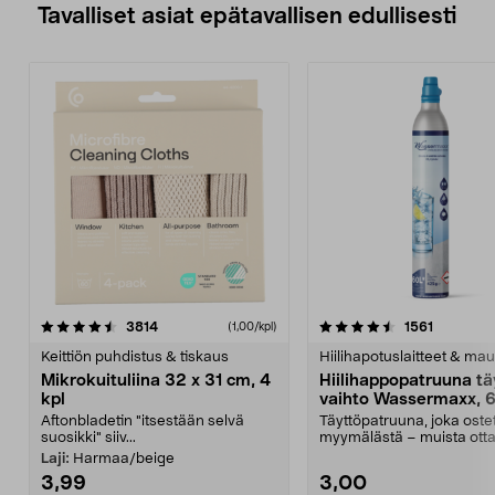
Tavalliset asiat epätavallisen edullisesti
4.5viidestä
arvostelut
4.5viidestä
arvostelu
3814
1561
(1,00/kpl)
tähdestä
t
Keittiön puhdistus & tiskaus
Hiilihapotuslaitteet & mau
Mikrokuituliina 32 x 31 cm, 4
Hiilihappopatruuna tä
kpl
vaihto Wassermaxx, 6
Aftonbladetin "itsestään selvä
Täyttöpatruuna, joka ost
suosikki" siiv...
myymälästä – muista ott
patruuna mukaasi m...
Laji:
Harmaa/beige
3,99
3,00