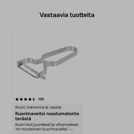
Vastaavia tuotteita
arvostelut
110
Kuori, hienonna & raasta
Kuorimaveitsi ruostumatonta
terästä
Kuori isot juurekset ja vihannekset.
Y:n muotoinen kuorimaveitsi –
sopii sekä oi...