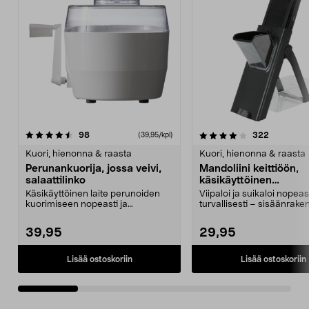
4.0 viidestä
arvostelut
4.5 viidestä
arvostelut
98
322
(39,95/kpl)
tähdestä
t
Kuori, hienonna & raasta
Kuori, hienonna & raasta
Perunankuorija, jossa veivi,
Mandoliini keittiöön,
salaattilinko
käsikäyttöinen
vihannesleikkuri
Käsikäyttöinen laite perunoiden
Viipaloi ja suikaloi nopeast
kuorimiseen nopeasti ja
turvallisesti – sisäänrake
ergonomisesti. Perunanku...
terät lisäävät...
39,95
29,95
Lisää ostoskoriin
Lisää ostoskoriin