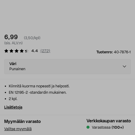
6,99
(3,50/kpl)
(sis. ALV:n)
4.4
(
272
)
Tuotenro:
40-7876-1
Select
Väri
variant
Punainen
Kiinnitä kuorma nopeasti ja helposti.
EN 12195-2 -standardin mukainen.
2 kpl.
Lisätietoja
Verkkokaupan varasto
Myymälän varasto
Varastossa
(100+)
Valitse myymälä