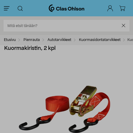
Etusivu
Pienrauta
Autotarvikkeet
Kuormasidontatarvikkeet
Kuo
Kuormakiristin, 2 kpl