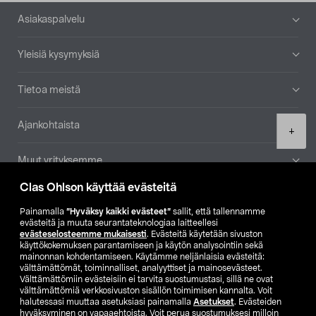
Alatunniste
Asiakaspalvelu
Yleisiä kysymyksiä
Tietoa meistä
Ajankohtaista
Product
+
quantity
Muut yrityksemme
Clas Ohlson käyttää evästeitä
Etsi myymälä
Painamalla
”Hyväksy kaikki evästeet”
sallit, että tallennamme
evästeitä ja muuta seurantateknologiaa laitteellesi
SE
NO
FI
evästeselosteemme mukaisesti
. Evästeitä käytetään sivuston
käyttökokemuksen parantamiseen ja käytön analysointiin sekä
FI
SV
mainonnan kohdentamiseen. Käytämme neljänlaisia evästeitä:
välttämättömät, toiminnalliset, analyyttiset ja mainosevästeet.
Välttämättömiin evästeisiin ei tarvita suostumustasi, sillä ne ovat
välttämättömiä verkkosivuston sisällön toimimisen kannalta. Voit
halutessasi muuttaa asetuksiasi painamalla
Asetukset
. Evästeiden
hyväksyminen on vapaaehtoista. Voit perua suostumuksesi milloin