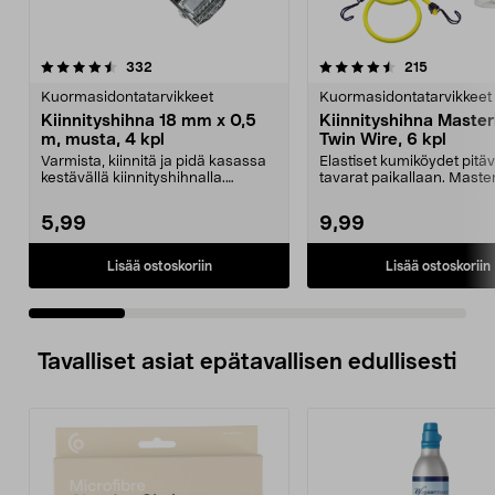
4.5 viidestä
arvostelut
4.5 viidestä
arvostelut
332
215
tähdestä
t
Kuormasidontatarvikkeet
Kuormasidontatarvikkeet
Kiinnityshihna 18 mm x 0,5
Kiinnityshihna Master
m, musta, 4 kpl
Twin Wire, 6 kpl
Varmista, kiinnitä ja pidä kasassa
Elastiset kumiköydet pitäv
kestävällä kiinnityshihnalla.
tavarat paikallaan. Maste
Helppokäyttöine...
Twin Wire -kumiköyde...
5,99
9,99
Lisää ostoskoriin
Lisää ostoskoriin
Tavalliset asiat epätavallisen edullisesti