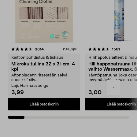
4.5viidestä
arvostelut
4.5viidestä
arvostelu
3814
1561
(1,00/kpl)
tähdestä
t
Keittiön puhdistus & tiskaus
Hiilihapotuslaitteet & mau
Mikrokuituliina 32 x 31 cm, 4
Hiilihappopatruuna tä
kpl
vaihto Wassermaxx, 6
Aftonbladetin "itsestään selvä
Täyttöpatruuna, joka ost
suosikki" siiv...
myymälästä – muista ott
patruuna mukaasi m...
Laji:
Harmaa/beige
-
3,99
3,00
Lisää ostoskoriin
Lisää ostoskoriin