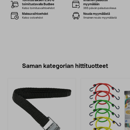
Toimitus alkaen 3,90 €
Ilmainen palautus
toimitustavalla Budbee
myymälään
Katso toimitusvaihtoehdot
365 päivän palautusoikeus
Maksuvaihtoehdot
Nouda myymälästä
Katso ostoehdot
Ilmainen nouto myymälästä
Saman kategorian hittituotteet