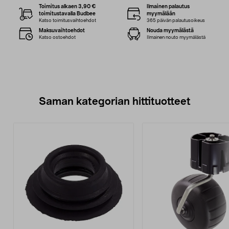
Toimitus alkaen 3,90 €
Ilmainen palautus
toimitustavalla Budbee
myymälään
Katso toimitusvaihtoehdot
365 päivän palautusoikeus
Maksuvaihtoehdot
Nouda myymälästä
Katso ostoehdot
Ilmainen nouto myymälästä
Saman kategorian hittituotteet