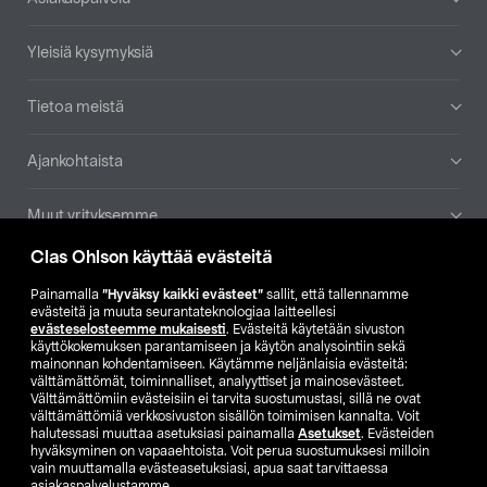
Yleisiä kysymyksiä
Tietoa meistä
Ajankohtaista
Muut yrityksemme
Clas Ohlson käyttää evästeitä
Etsi myymälä
Painamalla
”Hyväksy kaikki evästeet”
sallit, että tallennamme
evästeitä ja muuta seurantateknologiaa laitteellesi
SE
NO
FI
evästeselosteemme mukaisesti
. Evästeitä käytetään sivuston
käyttökokemuksen parantamiseen ja käytön analysointiin sekä
FI
SV
mainonnan kohdentamiseen. Käytämme neljänlaisia evästeitä:
välttämättömät, toiminnalliset, analyyttiset ja mainosevästeet.
Välttämättömiin evästeisiin ei tarvita suostumustasi, sillä ne ovat
välttämättömiä verkkosivuston sisällön toimimisen kannalta. Voit
halutessasi muuttaa asetuksiasi painamalla
Asetukset
. Evästeiden
hyväksyminen on vapaaehtoista. Voit perua suostumuksesi milloin
vain muuttamalla evästeasetuksiasi, apua saat tarvittaessa
asiakaspalvelustamme.