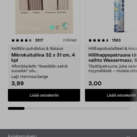
4.5viidestä
arvostelut
4.5viidestä
arvostelu
3817
1563
(1,00/kpl)
tähdestä
t
Keittiön puhdistus & tiskaus
Hiilihapotuslaitteet & mau
Mikrokuituliina 32 x 31 cm, 4
Hiilihappopatruuna tä
kpl
vaihto Wassermaxx, 6
Aftonbladetin "itsestään selvä
Täyttöpatruuna, joka ost
suosikki" siiv...
myymälästä – muista ott
patruuna mukaasi m...
Laji:
Harmaa/beige
3,99
3,00
Lisää ostoskoriin
Lisää ostoskoriin
Alatunniste
Asiakaspalvelu