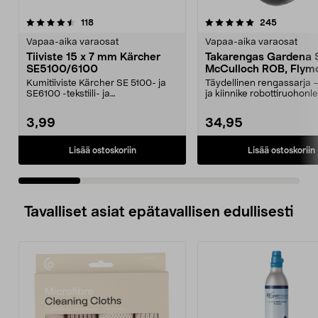
5.0 viidestä
arvostelut
4.0 viidestä
arvostelut
118
245
tähdestä
t
Vapaa-aika varaosat
Vapaa-aika varaosat
Tiiviste 15 x 7 mm Kärcher
Takarengas Gardena S
SE5100/6100
McCulloch ROB, Flym
Easilife
Kumitiiviste Kärcher SE 5100- ja
Täydellinen rengassarja 
SE6100 -tekstiili- ja
ja kiinnike robottiruohonle
mattopesureihin.
Takapyörä ...
3,99
34,95
Lisää ostoskoriin
Lisää ostoskoriin
Tavalliset asiat epätavallisen edullisesti