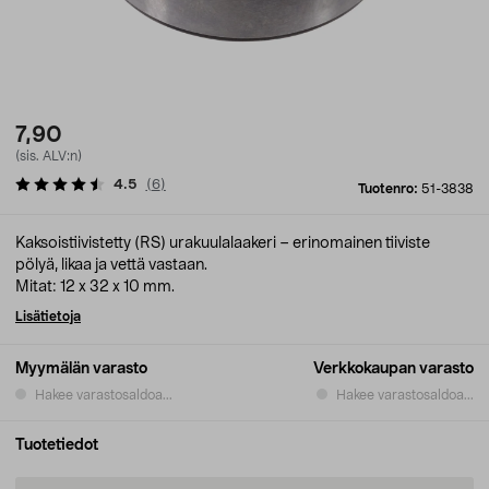
7,90
(sis. ALV:n)
4.5
(
6
)
Tuotenro:
51-3838
Kaksoistiivistetty (RS) urakuulalaakeri – erinomainen tiiviste
pölyä, likaa ja vettä vastaan.
Mitat: 12 x 32 x 10 mm.
Lisätietoja
Myymälän varasto
Verkkokaupan varasto
Hakee varastosaldoa...
Hakee varastosaldoa...
Tuotetiedot