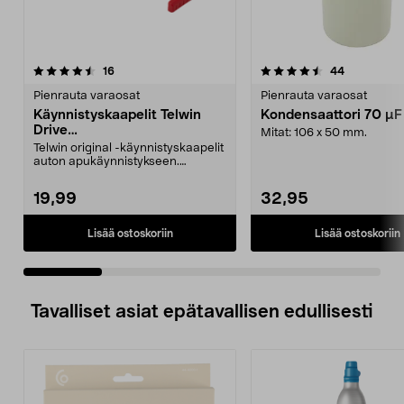
4.5 viidestä
arvostelut
4.5 viidestä
arvostelut
16
44
tähdestä
t
Pienrauta varaosat
Pienrauta varaosat
Käynnistyskaapelit Telwin
Kondensaattori 70 µ
Drive
Mitat: 106 x 50 mm.
Mini/9000/13000/1250/150
Telwin original -käynnistyskaapelit
0/1750, EC5
auton apukäynnistykseen.
Käynnistyskaapelit ...
19,99
32,95
Lisää ostoskoriin
Lisää ostoskoriin
Tavalliset asiat epätavallisen edullisesti