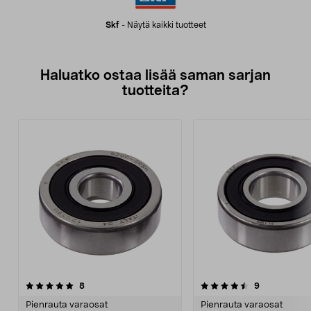
Skf
-
Näytä kaikki tuotteet
Haluatko ostaa lisää saman sarjan
tuotteita?
4.5viidestä
arvostelut
4.0viidestä
arvostelut
8
9
tähdestä
t
Pienrauta varaosat
Pienrauta varaosat