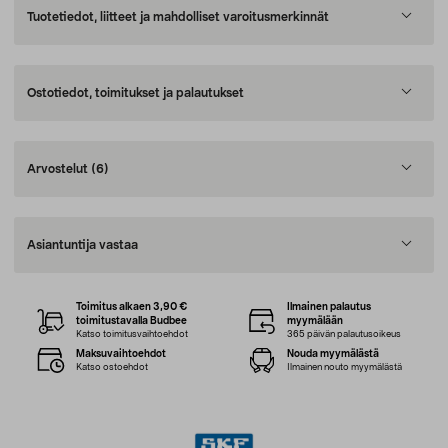
Tuotetiedot, liitteet ja mahdolliset varoitusmerkinnät
Ostotiedot, toimitukset ja palautukset
Arvostelut
(6)
Asiantuntija vastaa
Toimitus alkaen 3,90 €
Ilmainen palautus
toimitustavalla Budbee
myymälään
Katso toimitusvaihtoehdot
365 päivän palautusoikeus
Maksuvaihtoehdot
Nouda myymälästä
Katso ostoehdot
Ilmainen nouto myymälästä