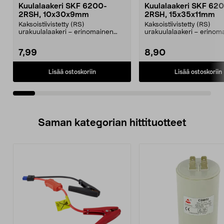
Kuulalaakeri SKF 6200-
Kuulalaakeri SKF 62
2RSH, 10x30x9mm
2RSH, 15x35x11mm
Kaksoistiivistetty (RS)
Kaksoistiivistetty (RS)
urakuulalaakeri – erinomainen
urakuulalaakeri – erinom
tiiviste pölyä, likaa ja v...
tiiviste pölyä, likaa ja v...
7,99
8,90
Lisää ostoskoriin
Lisää ostoskoriin
Saman kategorian hittituotteet