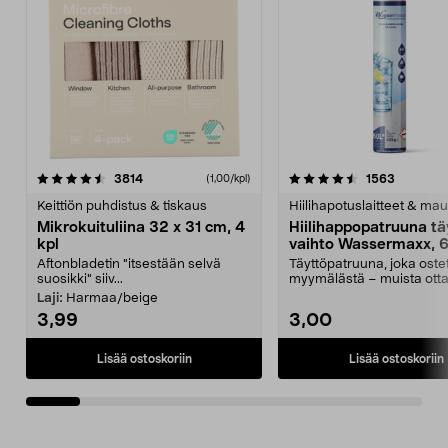
4.5viidestä
arvostelut
4.5viidestä
arvostelu
3814
1563
(1,00/kpl)
tähdestä
t
Keittiön puhdistus & tiskaus
Hiilihapotuslaitteet & mau
Mikrokuituliina 32 x 31 cm, 4
Hiilihappopatruuna tä
kpl
vaihto Wassermaxx, 6
Aftonbladetin "itsestään selvä
Täyttöpatruuna, joka ost
suosikki" siiv...
myymälästä – muista ott
patruuna mukaasi m...
Laji:
Harmaa/beige
3,99
3,00
Lisää ostoskoriin
Lisää ostoskoriin