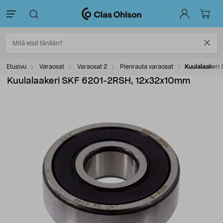
Etusivu
Varaosat
Varaosat 2
Pienrauta varaosat
Kuulalaaker
Kuulalaakeri SKF 6201-2RSH, 12x32x10mm