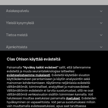
Alatunniste
Asiakaspalvelu
Yleisiä kysymyksiä
Tietoa meistä
Ajankohtaista
Clas Ohlson käyttää evästeitä
Muut yrityksemme
Painamalla
”Hyväksy kaikki evästeet”
sallit, että tallennamme
Etsi myymälä
evästeitä ja muuta seurantateknologiaa laitteellesi
evästeselosteemme mukaisesti
. Evästeitä käytetään sivuston
käyttökokemuksen parantamiseen ja käytön analysointiin sekä
mainonnan kohdentamiseen. Käytämme neljänlaisia evästeitä:
SE
NO
FI
välttämättömät, toiminnalliset, analyyttiset ja mainosevästeet.
Välttämättömiin evästeisiin ei tarvita suostumustasi, sillä ne ovat
FI
SV
välttämättömiä verkkosivuston sisällön toimimisen kannalta. Voit
halutessasi muuttaa asetuksiasi painamalla
Asetukset
. Evästeiden
hyväksyminen on vapaaehtoista. Voit perua suostumuksesi milloin
vain muuttamalla evästeasetuksiasi, apua saat tarvittaessa