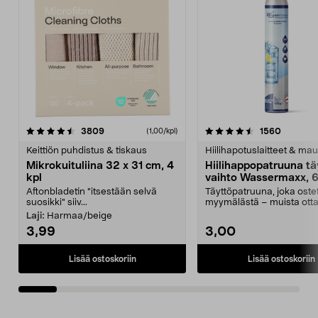
4.5viidestä
arvostelut
4.5viidestä
arvostel
3809
1560
(1,00/kpl)
tähdestä
t
Keittiön puhdistus & tiskaus
Hiilihapotuslaitteet & mau
Mikrokuituliina 32 x 31 cm, 4
Hiilihappopatruuna tä
kpl
vaihto Wassermaxx, 6
Aftonbladetin "itsestään selvä
Täyttöpatruuna, joka ost
suosikki" siiv...
myymälästä – muista ott
patruuna mukaasi m...
Laji:
Harmaa/beige
3,99
3,00
Lisää ostoskoriin
Lisää ostoskoriin