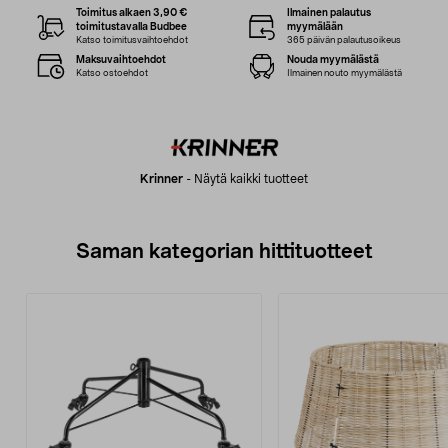
Toimitus alkaen 3,90 €
Ilmainen palautus
toimitustavalla Budbee
myymälään
Katso toimitusvaihtoehdot
365 päivän palautusoikeus
Maksuvaihtoehdot
Nouda myymälästä
Katso ostoehdot
Ilmainen nouto myymälästä
Krinner
-
Näytä kaikki tuotteet
Saman kategorian hittituotteet