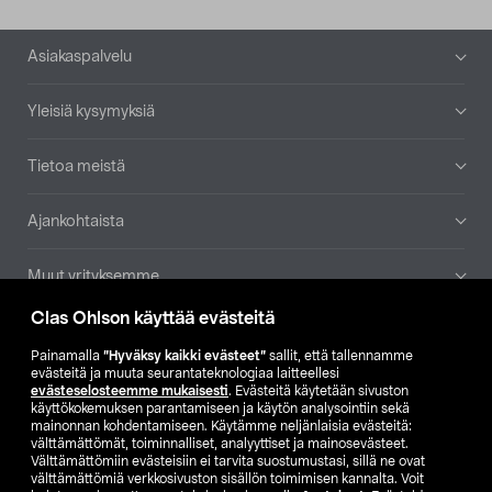
Alatunniste
Asiakaspalvelu
Yleisiä kysymyksiä
Tietoa meistä
Ajankohtaista
Muut yrityksemme
Clas Ohlson käyttää evästeitä
Etsi myymälä
Painamalla
”Hyväksy kaikki evästeet”
sallit, että tallennamme
evästeitä ja muuta seurantateknologiaa laitteellesi
SE
NO
FI
evästeselosteemme mukaisesti
. Evästeitä käytetään sivuston
käyttökokemuksen parantamiseen ja käytön analysointiin sekä
FI
SV
mainonnan kohdentamiseen. Käytämme neljänlaisia evästeitä:
välttämättömät, toiminnalliset, analyyttiset ja mainosevästeet.
Välttämättömiin evästeisiin ei tarvita suostumustasi, sillä ne ovat
välttämättömiä verkkosivuston sisällön toimimisen kannalta. Voit