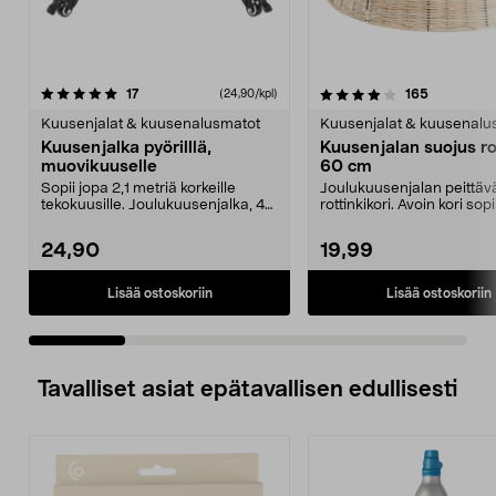
4.0 viidestä
arvostelut
3.0 viidestä
arvostelut
17
165
(24,90/kpl)
tähdestä
t
Kuusenjalat & kuusenalusmatot
Kuusenjalat & kuusenalu
Kuusenjalka pyörilllä,
Kuusenjalan suojus rot
muovikuuselle
60 cm
Sopii jopa 2,1 metriä korkeille
Joulukuusenjalan peittäv
tekokuusille. Joulukuusenjalka, 4
rottinkikori. Avoin kori sop
jarrullista kä...
erilaisille jou...
24,90
19,99
Lisää ostoskoriin
Lisää ostoskoriin
Tavalliset asiat epätavallisen edullisesti