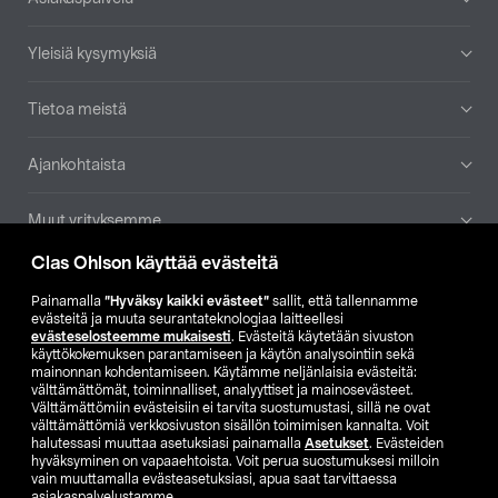
Yleisiä kysymyksiä
Tietoa meistä
Ajankohtaista
Muut yrityksemme
Clas Ohlson käyttää evästeitä
Etsi myymälä
Painamalla
”Hyväksy kaikki evästeet”
sallit, että tallennamme
evästeitä ja muuta seurantateknologiaa laitteellesi
SE
NO
FI
evästeselosteemme mukaisesti
. Evästeitä käytetään sivuston
käyttökokemuksen parantamiseen ja käytön analysointiin sekä
FI
SV
mainonnan kohdentamiseen. Käytämme neljänlaisia evästeitä:
välttämättömät, toiminnalliset, analyyttiset ja mainosevästeet.
Välttämättömiin evästeisiin ei tarvita suostumustasi, sillä ne ovat
välttämättömiä verkkosivuston sisällön toimimisen kannalta. Voit
halutessasi muuttaa asetuksiasi painamalla
Asetukset
. Evästeiden
hyväksyminen on vapaaehtoista. Voit perua suostumuksesi milloin
vain muuttamalla evästeasetuksiasi, apua saat tarvittaessa
asiakaspalvelustamme.