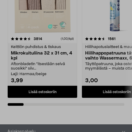
4.5viidestä
arvostelut
4.5viidestä
arvostelu
3814
1561
(1,00/kpl)
tähdestä
t
Keittiön puhdistus & tiskaus
Hiilihapotuslaitteet & mau
Mikrokuituliina 32 x 31 cm, 4
Hiilihappopatruuna tä
kpl
vaihto Wassermaxx, 6
Aftonbladetin "itsestään selvä
Täyttöpatruuna, joka ost
suosikki" siiv...
myymälästä – muista ott
patruuna mukaasi m...
Laji:
Harmaa/beige
3,99
3,00
Lisää ostoskoriin
Lisää ostoskoriin
Alatunniste
Asiakaspalvelu