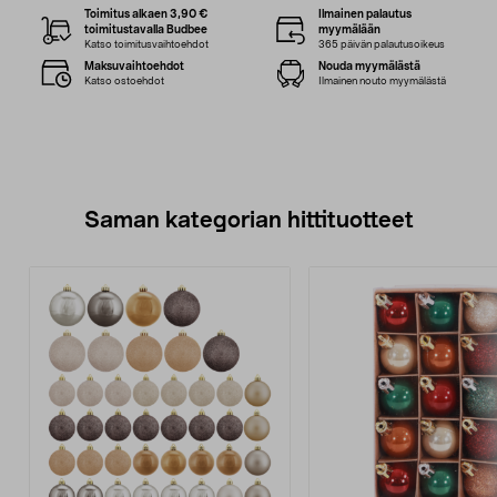
Toimitus alkaen 3,90 €
Ilmainen palautus
toimitustavalla Budbee
myymälään
Katso toimitusvaihtoehdot
365 päivän palautusoikeus
Maksuvaihtoehdot
Nouda myymälästä
Katso ostoehdot
Ilmainen nouto myymälästä
Saman kategorian hittituotteet