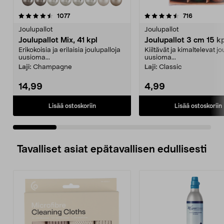
4.5 viidestä
arvostelut
4.5 viidestä
arvostelut
1077
716
tähdestä
t
Joulupallot
Joulupallot
Joulupallot Mix, 41 kpl
Joulupallot 3 cm 15 kp
Erikokoisia ja erilaisia joulupalloja
Kiiltävät ja kimaltelevat jo
uusioma...
uusioma...
Laji:
Champagne
Laji:
Classic
14,99
4,99
Lisää ostoskoriin
Lisää ostoskoriin
Tavalliset asiat epätavallisen edullisesti