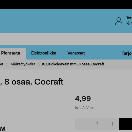
Ter
Ki
Pienrauta
Elektroniikka
Varaosat
Tarjo
eet
Vääntötyökalut
Kuusiokoloavain mm, 8 osaa, Cocraft
 8 osaa, Cocraft
4,99
(sis. ALV:n)
Product
quantity