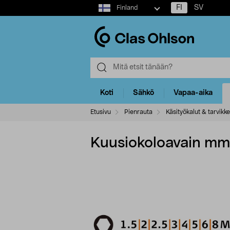
Select
FI
SV
Finland
market
Koti
Sähkö
Vapaa-aika
Etusivu
Pienrauta
Käsityökalut & tarvikk
Kuusiokoloavain mm,