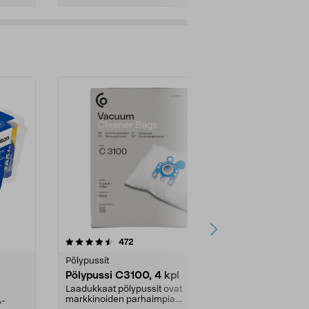
4.5viidestä
arvostelut
4.5
472
6
tähdestä
tähdestä
Pölypussit
Kierrätys & ro
Pölypussi C3100, 4 kpl
Roskapussi,
kahvat, 30 l
Laadukkaat pölypussit ovat
markkinoiden parhaimpia.
A-
Testivoittaja 