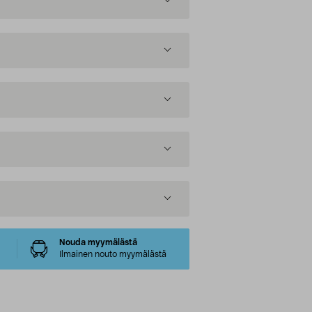
Nouda myymälästä
Ilmainen nouto myymälästä