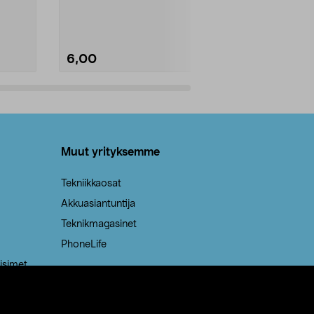
Kestävä, jopa 50 % suurempi ...
roskapussi u
Roskapussi, jo
6,00
2,00
Lisää ostoskoriin
Lisää
Muut yrityksemme
Tekniikkaosat
Akkuasiantuntija
Teknikmagasinet
PhoneLife
isimet