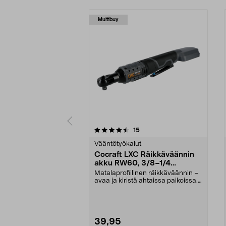
Multibuy
5 viidestä
4.0 viidestä
arvostelut
15
tähdestä
tähdestä
Vääntötyökalut
Cocraft LXC Räikkäväännin
akku RW60, 3/8–1/4
tuumaa, 18 V
Matalaprofiilinen räikkäväännin –
avaa ja kiristä ahtaissa paikoissa.
Cocraft LX...
39,95