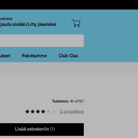
vetuloa
rjaudu sisään/Liity jäseneksi
ukset
Palvelumme
Club Clas
Tuotenro:
41-4757
2
arvostelua
Lisää ostoskoriin
(1)