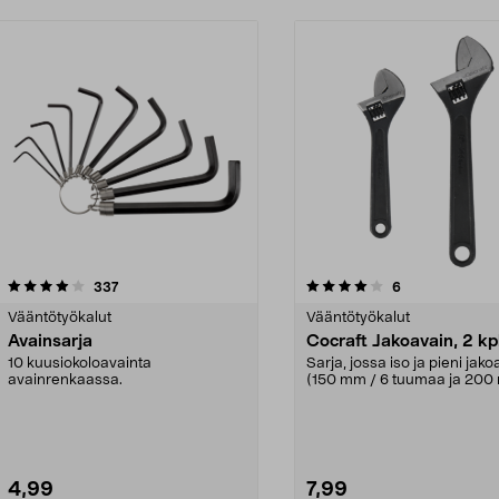
4.0 viidestä
arvostelut
4.5 viidestä
arvostelut
337
6
tähdestä
Vääntötyökalut
Vääntötyökalut
Avainsarja
Cocraft Jakoavain, 2 kp
10 kuusiokoloavainta
Sarja, jossa iso ja pieni jak
avainrenkaassa.
(150 mm / 6 tuumaa ja 200
8 tuumaa). Co...
4,99
7,99