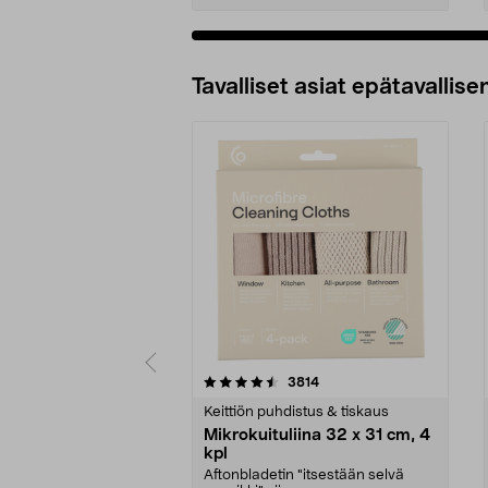
Tavalliset asiat epätavallisen
5viidestä
4.5viidestä
arvostelut
3814
tähdestä
tähdestä
Keittiön puhdistus & tiskaus
Mikrokuituliina 32 x 31 cm, 4
kpl
Aftonbladetin "itsestään selvä