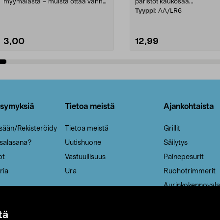
myymälästä – muista ottaa vanha
paristot kaukosää...
patruuna mukaasi m...
Tyyppi:
AA/LR6
3,00
12,99
Lisää ostoskoriin
Lisää ostoskoriin
ysymyksiä
Tietoa meistä
Ajankohtaista
isään/Rekisteröidy
Tietoa meistä
Grillit
 salasana?
Uutishuone
Säilytys
ot
Vastuullisuus
Painepesurit
ria
Ura
Ruohotrimmerit
Aurinkokennovala
tä