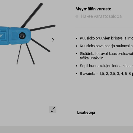
Myymälän varasto
Hakee varastosaldoa...
Kuusiokoloruuvien kiristys ja irr
Kuusiokoloavainsarja mukavalla
Sisääntaitettavat kuusiokoloava
työkalupakkiin.
Sopii huonekalujen kokoamiseen,
8 avainta – 1,5, 2, 2,5, 3, 4, 5, 6
Lisätietoja