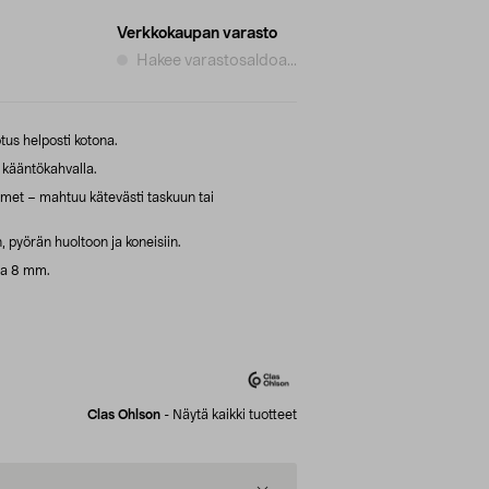
Verkkokaupan varasto
Hakee varastosaldoa...
otus helposti kotona.
 kääntökahvalla.
imet – mahtuu kätevästi taskuun tai
 pyörän huoltoon ja koneisiin.
 ja 8 mm.
Clas Ohlson
-
Näytä kaikki tuotteet