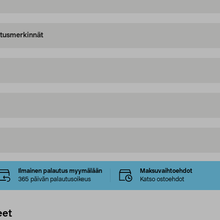
oitusmerkinnät
Ilmainen palautus myymälään
Maksuvaihtoehdot
365 päivän palautusoikeus
Katso ostoehdot
eet