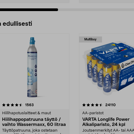
 edullisesti
Multibuy
4.5viidestä
arvostelut
4.5viidestä
arvostelut
1563
24110
tähdestä
Hiilihapotuslaitteet & maut
AA-paristot
Hiilihappopatruuna täyttö /
VARTA Longlife Power
vaihto Wassermaxx, 60 litraa
Alkaliparisto, 24 kpl
Täyttöpatruuna, joka ostetaan
Joutsenmerkityt AA- tai AA