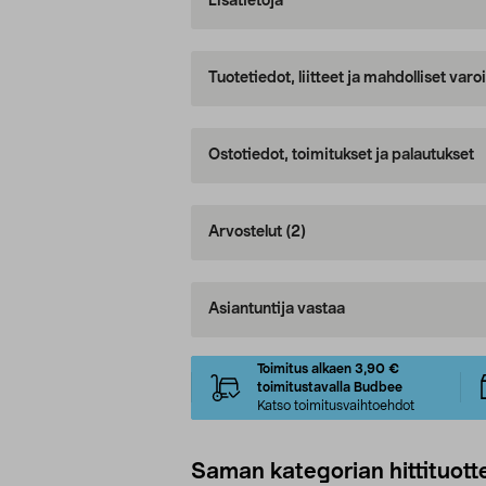
Lisätietoja
Tuotetiedot, liitteet ja mahdolliset var
Ostotiedot, toimitukset ja palautukset
Arvostelut
(2)
Asiantuntija vastaa
Toimitus alkaen 3,90 €
toimitustavalla Budbee
Katso toimitusvaihtoehdot
Saman kategorian hittituott