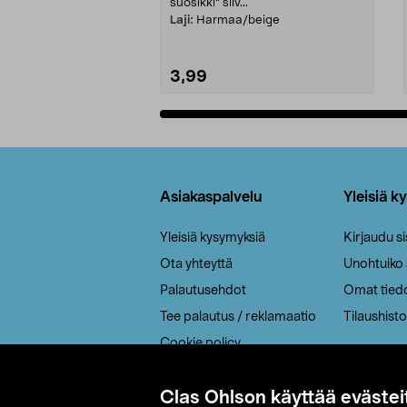
suosikki" siiv...
Laji:
Harmaa/beige
3,99
Lisää ostoskoriin
Alatunniste
Asiakaspalvelu
Yleisiä k
Yleisiä kysymyksiä
Kirjaudu s
Ota yhteyttä
Unohtuiko
Palautusehdot
Omat tied
Tee palautus / reklamaatio
Tilaushisto
Cookie policy
Toimitustavat
Clas Ohlson käyttää evästei
Saavutettavuus