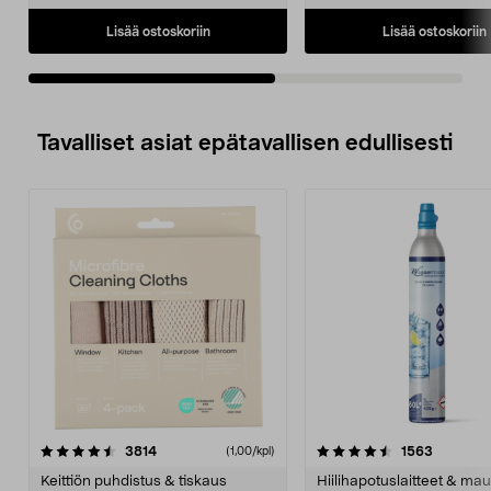
Lisää ostoskoriin
Lisää ostoskoriin
Tavalliset asiat epätavallisen edullisesti
4.5viidestä
arvostelut
4.5viidestä
arvostelu
3814
1563
(1,00/kpl)
tähdestä
t
Keittiön puhdistus & tiskaus
Hiilihapotuslaitteet & mau