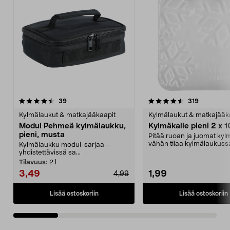
4.5 viidestä
arvostelut
4.5 viidestä
arvostelut
39
319
tähdestä
t
Kylmälaukut & matkajääkaapit
Kylmälaukut & matkajääk
Modul Pehmeä kylmälaukku,
Kylmäkalle pieni 2 x 
pieni, musta
Pitää ruoan ja juomat kyl
vähän tilaa kylmälaukussa
Kylmälaukku modul-sarjaa –
pakastimessa. Pi...
yhdistettävissä sa...
Tilavuus:
2 l
3,49
1,99
4,99
Lisää ostoskoriin
Lisää ostoskoriin