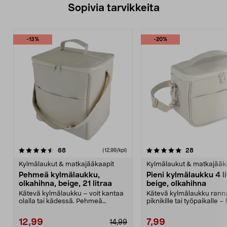
Sopivia tarvikkeita
-13%
-20%
5.0viidestä
arvostelut
4.5viidestä
arvostelut
68
28
(12,99/kpl)
tähdestä
t
Kylmälaukut & matkajääkaapit
Kylmälaukut & matkajääk
Pehmeä kylmälaukku,
Pieni kylmälaukku 4 l
olkahihna, beige, 21 litraa
beige, olkahihna
Kätevä kylmälaukku – voit kantaa
Kätevä kylmälaukku ranna
olalla tai kädessä. Pehmeä
piknikille tai työpaikalle 
kylmälaukku olkahihn...
kantaa olalla. ...
12,99
7,99
14,99