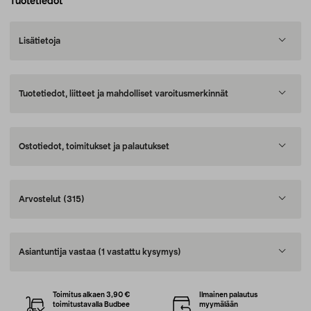
Tuotetiedot
Lisätietoja
Tuotetiedot, liitteet ja mahdolliset varoitusmerkinnät
Ostotiedot, toimitukset ja palautukset
Arvostelut
(315)
Asiantuntija vastaa
(1 vastattu kysymys)
Toimitus alkaen 3,90 €
Ilmainen palautus
toimitustavalla Budbee
myymälään