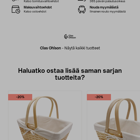
Katso toimitusvaihtoehdot
365 päivän palautusoikeus
Maksuvaihtoehdot
Nouda myymälästä
Katso ostoehdot
Ilmainen nouto myymälästä
Clas Ohlson
-
Näytä kaikki tuotteet
Haluatko ostaa lisää saman sarjan
tuotteita?
-20%
-20%