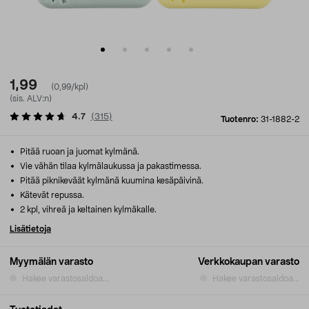
1,99
(0,99/kpl)
(sis. ALV:n)
4.7
(
315
)
Tuotenro:
31-1882-2
Pitää ruoan ja juomat kylmänä.
Vie vähän tilaa kylmälaukussa ja pakastimessa.
Pitää piknikeväät kylmänä kuumina kesäpäivinä.
Kätevät repussa.
2 kpl, vihreä ja keltainen kylmäkalle.
Lisätietoja
Myymälän varasto
Verkkokaupan varasto
Hakee varastosaldoa...
Hakee varastosaldoa...