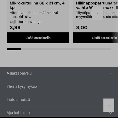
Mikrokuituliina 32 x 31 cm, 4
Hiilihappopatruuna tä
kpl
vaihto Wassermaxx, 6
Aftonbladetin "itsestään selvä
Täyttöpatruuna, joka ost
-
suosikki" siiv...
myymälästä – muista ott
patruuna mukaasi m...
Laji:
Harmaa/beige
3,99
3,00
Lisää ostoskoriin
Lisää ostoskoriin
Alatunniste
Asiakaspalvelu
Yleisiä kysymyksiä
Tietoa meistä
Product
+
quantity
Ajankohtaista