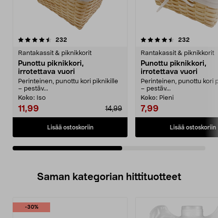
4.5viidestä
arvostelut
4.5viidestä
arvostelut
232
232
tähdestä
t
Rantakassit & piknikkorit
Rantakassit & piknikkorit
Punottu piknikkori,
Punottu piknikkori,
irrotettava vuori
irrotettava vuori
Perinteinen, punottu kori piknikille
Perinteinen, punottu kori p
– pestäv...
– pestäv...
Koko:
Iso
Koko:
Pieni
11,99
7,99
14,99
Lisää ostoskoriin
Lisää ostoskoriin
Saman kategorian hittituotteet
-30%