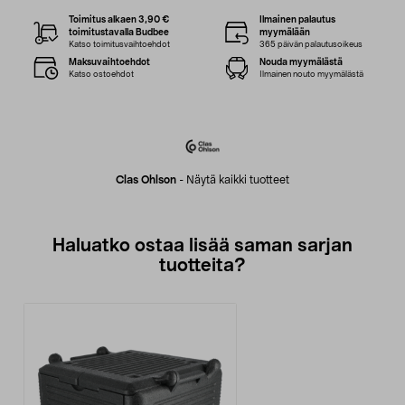
Toimitus alkaen 3,90 €
Ilmainen palautus
toimitustavalla Budbee
myymälään
Katso toimitusvaihtoehdot
365 päivän palautusoikeus
Maksuvaihtoehdot
Nouda myymälästä
Katso ostoehdot
Ilmainen nouto myymälästä
Clas Ohlson
-
Näytä kaikki tuotteet
Haluatko ostaa lisää saman sarjan
tuotteita?