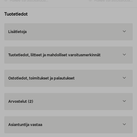
Hakee varastosaldoa...
Hakee varastosaldoa...
Tuotetiedot
Lisätietoja
Tuotetiedot, liitteet ja mahdolliset varoitusmerkinnät
Ostotiedot, toimitukset ja palautukset
Arvostelut
(2)
Asiantuntija vastaa