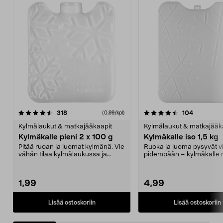
4.5 viidestä
arvostelut
4.5 viidestä
arvostelut
318
104
(0,99/kpl)
tähdestä
t
Kylmälaukut & matkajääkaapit
Kylmälaukut & matkajääk
Kylmäkalle pieni 2 x 100 g
Kylmäkalle iso 1,5 kg
Pitää ruoan ja juomat kylmänä. Vie
Ruoka ja juoma pysyvät vi
vähän tilaa kylmälaukussa ja
pidempään – kylmäkalle re
pakastimessa. Pi...
retkeilyyn. S...
1,99
4,99
Lisää ostoskoriin
Lisää ostoskoriin