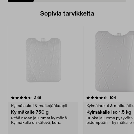
Sopivia tarvikkeita
4.5viidestä
arvostelut
4.5viidestä
arvostelut
246
104
tähdestä
t
Kylmälaukut & matkajääkaapit
Kylmälaukut & matkajääk
Kylmäkalle 750 g
Kylmäkalle iso 1,5 kg
Pitää ruoan ja juomat kylmänä.
Ruoka ja juoma pysyvät vi
Kylmäkalle on kätevä, kun
pidempään – kylmäkalle re
kylmälaukussa on kylmän...
retkeilyyn. S...