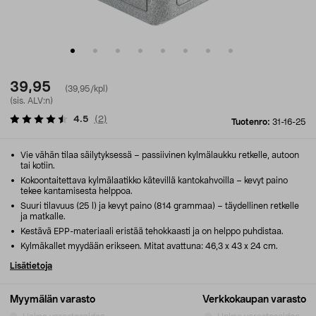
39,95
(39,95/kpl)
(sis. ALV:n)
4.5
(
2
)
Tuotenro:
31-16-25
Vie vähän tilaa säilytyksessä – passiivinen kylmälaukku retkelle, autoon
tai kotiin.
Kokoontaitettava kylmälaatikko kätevillä kantokahvoilla – kevyt paino
tekee kantamisesta helppoa.
Suuri tilavuus (25 l) ja kevyt paino (814 grammaa) – täydellinen retkelle
ja matkalle.
Kestävä EPP-materiaali eristää tehokkaasti ja on helppo puhdistaa.
Kylmäkallet myydään erikseen. Mitat avattuna: 46,3 x 43 x 24 cm.
Lisätietoja
Myymälän varasto
Verkkokaupan varasto