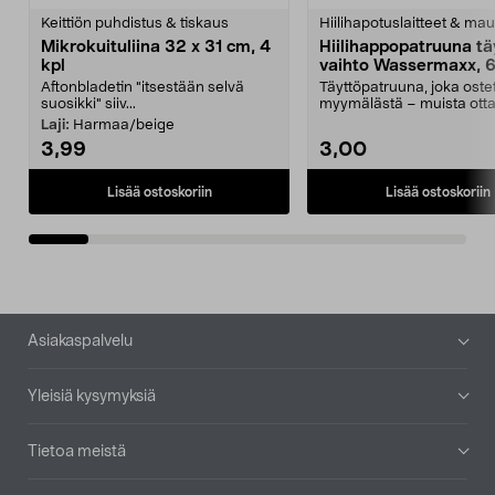
tähdestä
t
Keittiön puhdistus & tiskaus
Hiilihapotuslaitteet & mau
Mikrokuituliina 32 x 31 cm, 4
Hiilihappopatruuna tä
kpl
vaihto Wassermaxx, 6
Aftonbladetin "itsestään selvä
Täyttöpatruuna, joka ost
suosikki" siiv...
myymälästä – muista ott
patruuna mukaasi m...
Laji:
Harmaa/beige
3,99
3,00
Lisää ostoskoriin
Lisää ostoskoriin
Alatunniste
Asiakaspalvelu
Yleisiä kysymyksiä
Tietoa meistä