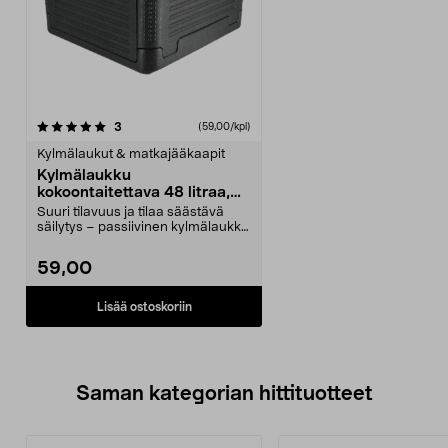
arvostelut
3
(59,00/kpl)
Kylmälaukut & matkajääkaapit
Kylmälaukku
kokoontaitettava 48 litraa,
harmaa
Suuri tilavuus ja tilaa säästävä
säilytys – passiivinen kylmälaukku
retkeilyyn, ...
59,00
Lisää ostoskoriin
Saman kategorian hittituotteet