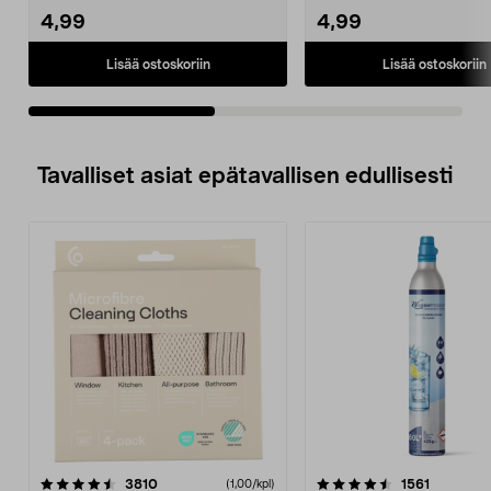
4,99
4,99
Lisää ostoskoriin
Lisää ostoskoriin
Tavalliset asiat epätavallisen edullisesti
4.5viidestä
arvostelut
4.5viidestä
arvostelu
3810
1561
(1,00/kpl)