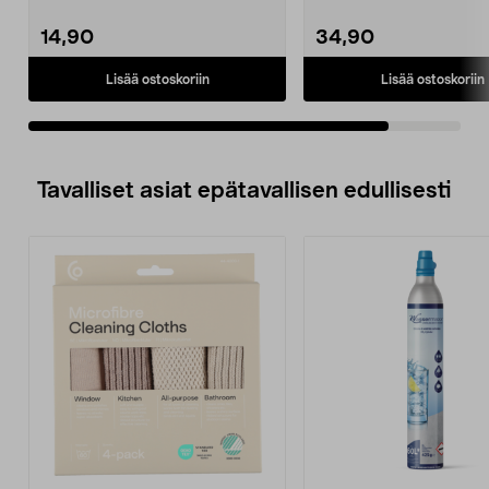
Tasavirtakaapeli
toimii 230 V:n verkkovirral
kompressorikylmälaukk...
Virtasovitin k...
14,90
34,90
Lisää ostoskoriin
Lisää ostoskoriin
Tavalliset asiat epätavallisen edullisesti