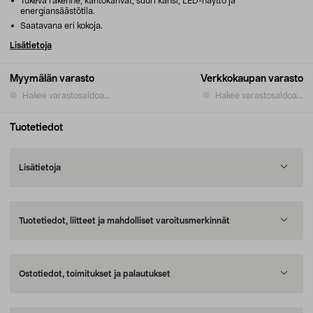
Tukeva rakenne, kantokahvat, suuri kansi, LED-näyttö ja
energiansäästötila.
Saatavana eri kokoja.
Lisätietoja
Myymälän varasto
Verkkokaupan varasto
Hakee varastosaldoa...
Hakee varastosaldoa...
Tuotetiedot
Lisätietoja
Tuotetiedot, liitteet ja mahdolliset varoitusmerkinnät
Ostotiedot, toimitukset ja palautukset