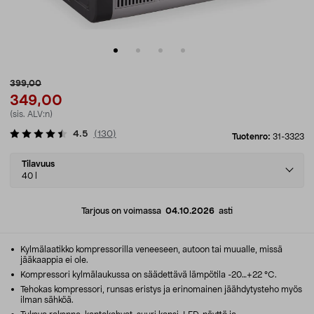
399,00
349,00
(sis. ALV:n)
4.5
(
130
)
Tuotenro:
31-3323
Select
Tilavuus
variant
40 l
Tarjous on voimassa
04.10.2026
asti
Kylmälaatikko kompressorilla veneeseen, autoon tai muualle, missä
jääkaappia ei ole.
Kompressori kylmälaukussa on säädettävä lämpötila -20…+22 °C.
Tehokas kompressori, runsas eristys ja erinomainen jäähdytysteho myös
ilman sähköä.