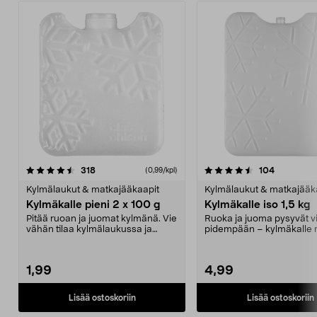
4.5 viidestä
arvostelut
4.5 viidestä
arvostelut
318
104
(0,99/kpl)
tähdestä
t
Kylmälaukut & matkajääkaapit
Kylmälaukut & matkajääk
Kylmäkalle pieni 2 x 100 g
Kylmäkalle iso 1,5 kg
Pitää ruoan ja juomat kylmänä. Vie
Ruoka ja juoma pysyvät vi
vähän tilaa kylmälaukussa ja
pidempään – kylmäkalle re
pakastimessa. Pi...
retkeilyyn. S...
1,99
4,99
Lisää ostoskoriin
Lisää ostoskoriin