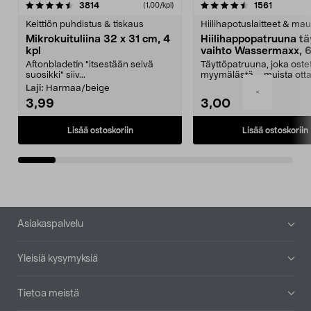
4.5viidestä
arvostelut
4.5viidestä
arvostelu
3814
1561
(1,00/kpl)
tähdestä
t
Keittiön puhdistus & tiskaus
Hiilihapotuslaitteet & mau
Mikrokuituliina 32 x 31 cm, 4
Hiilihappopatruuna tä
kpl
vaihto Wassermaxx, 6
Aftonbladetin "itsestään selvä
Täyttöpatruuna, joka ost
suosikki" siiv...
myymälästä – muista ott
patruuna mukaasi m...
Laji:
Harmaa/beige
-
3,99
3,00
Lisää ostoskoriin
Lisää ostoskoriin
Alatunniste
Asiakaspalvelu
Yleisiä kysymyksiä
Tietoa meistä