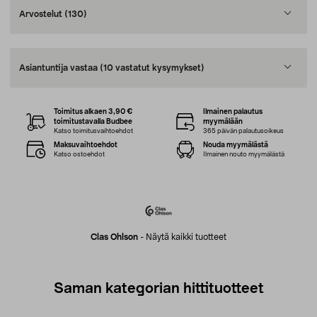
Arvostelut
(130)
Asiantuntija vastaa
(10 vastatut kysymykset)
Toimitus alkaen 3,90 €
Ilmainen palautus
toimitustavalla Budbee
myymälään
Katso toimitusvaihtoehdot
365 päivän palautusoikeus
Maksuvaihtoehdot
Nouda myymälästä
Katso ostoehdot
Ilmainen nouto myymälästä
Clas Ohlson
-
Näytä kaikki tuotteet
Saman kategorian hittituotteet