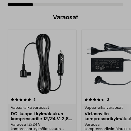
Varaosat
4.5viidestä
arvostelut
arvostelut
8
2
tähdestä
Vapaa-aika varaosat
Vapaa-aika varaosat
DC-kaapeli kylmälaukun
Virtasovitin
kompressorille 12/24 V, 2,8
kompressorikylmäla
m
230 V, 90 W
Varaosa 12/24 V
Varaosa
kompressorikylmälaukkuun.
kompressorikylmälaukku