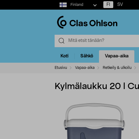
Select
FI
SV
Finland
market
Koti
Sähkö
Vapaa-aika
Etusivu
Vapaa-aika
Retkeily & ulkoilu
Kylmälaukku 20 l Cu