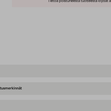
Tietoa poistuneesta tuotteesta löydät al
oitusmerkinnät