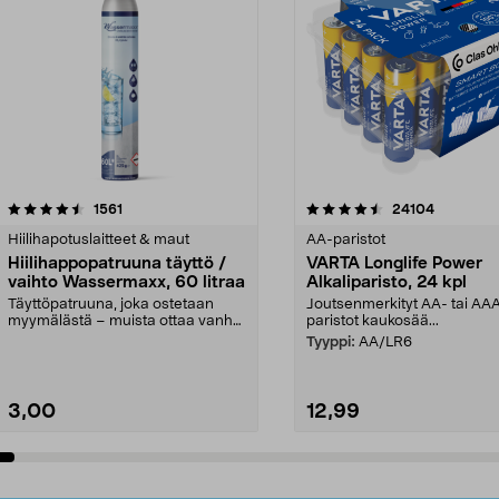
4.5viidestä
arvostelut
4.5viidestä
arvostelut
1561
24104
tähdestä
Hiilihapotuslaitteet & maut
AA-paristot
Hiilihappopatruuna täyttö /
VARTA Longlife Power
vaihto Wassermaxx, 60 litraa
Alkaliparisto, 24 kpl
Täyttöpatruuna, joka ostetaan
Joutsenmerkityt AA- tai AA
myymälästä – muista ottaa vanha
paristot kaukosää...
patruuna mukaasi m...
Tyyppi:
AA/LR6
3,00
12,99
Lisää ostoskoriin
Lisää ostoskoriin