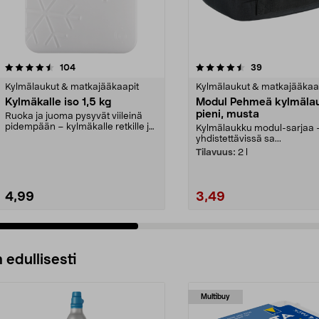
4.5 viidestä
arvostelut
4.5 viidestä
arvostelut
104
39
tähdestä
Kylmälaukut & matkajääkaapit
Kylmälaukut & matkajääkaa
Kylmäkalle iso 1,5 kg
Modul Pehmeä kylmäla
pieni, musta
Ruoka ja juoma pysyvät viileinä
pidempään – kylmäkalle retkille ja
Kylmälaukku modul-sarjaa 
retkeilyyn. S...
yhdistettävissä sa...
Tilavuus:
2 l
4,99
3,49
 edullisesti
Multibuy