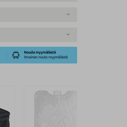
Nouda myymälästä
Ilmainen nouto myymälästä