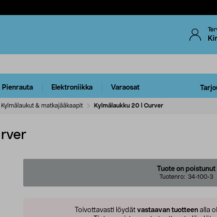
Ter
Ki
Pienrauta
Elektroniikka
Varaosat
Tarjo
Kylmälaukut & matkajääkaapit
Kylmälaukku 20 l Curver
rver
Tuote on poistunut
Tuotenro:
34-100-3
Toivottavasti löydät
vastaavan tuotteen
alla o