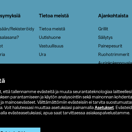
ysymyksiä
Tietoa meistä
Ajankohtaista
isään/Rekisteröidy
Tietoa meistä
Grillit
 salasana?
Uutishuone
Säilytys
ot
Vastuullisuus
Painepesurit
ria
Ura
Ruohotrimmerit
Aurinkokennovala
tä
it, että tallennamme evästeitä ja muuta seurantateknologiaa laitteelles
uksen parantamiseen ja käytön analysointiin sekä mainonnan kohdenta
t ja mainosevästeet. Välttämättömiin evästeisiin ei tarvita suostumustas
a. Voit halutessasi muuttaa asetuksiasi painamalla
Asetukset
. Evästei
lla evästeasetuksiasi, apua saat tarvittaessa asiakaspalvelustamme.
 Ohlson
Club Clas
Ostoehdot
Tietosuojaseloste
Et
Näytä hinnat ilman ALV:a