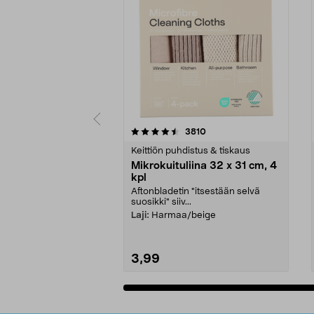
5viidestä
4.5viidestä
arvostelut
3810
tähdestä
tähdestä
Keittiön puhdistus & tiskaus
Mikrokuituliina 32 x 31 cm, 4
kpl
Aftonbladetin "itsestään selvä
suosikki" siiv...
Laji:
Harmaa/beige
3,99
Lisää ostoskoriin