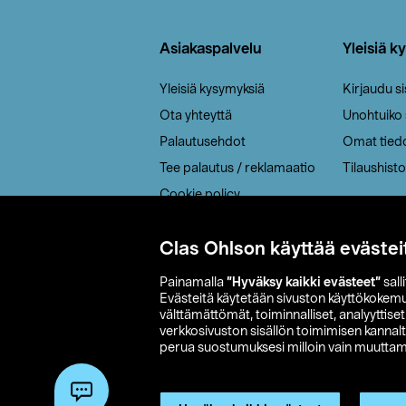
Alatunniste
Asiakaspalvelu
Yleisiä k
Yleisiä kysymyksiä
Kirjaudu s
Ota yhteyttä
Unohtuiko
Palautusehdot
Omat tied
Tee palautus / reklamaatio
Tilaushisto
Cookie policy
Toimitustavat
Clas Ohlson käyttää evästei
Saavutettavuus
Painamalla
”Hyväksy kaikki evästeet”
sall
Evästeitä käytetään sivuston käyttökokem
välttämättömät, toiminnalliset, analyyttise
verkkosivuston sisällön toimimisen kannalt
perua suostumuksesi milloin vain muuttama
© 2026 Clas