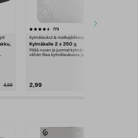
4.5 viidestä
arvostelut
4.5
773
7
tähdestä
tähdestä
pit
Kylmälaukut & matkajääkaapit
Kylmälaukut 
ukku,
Kylmäkalle 2 x 350 g
Pieni kylmä
kahvalla m
Pitää ruoan ja juomat kylmänä. Vie
vähän tilaa kylmälaukussa ja
–
Pieni ja kest
pakastimessa. Pi...
ruoalle 1–2 h
litran kylmäla
2,99
4,99
4,99