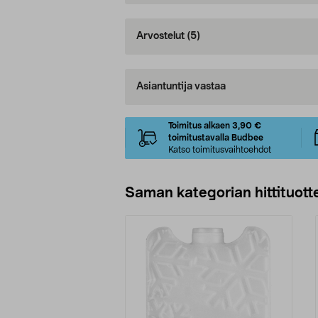
Arvostelut
(5)
Asiantuntija vastaa
Toimitus alkaen 3,90 €
toimitustavalla Budbee
Katso toimitusvaihtoehdot
Saman kategorian hittituott