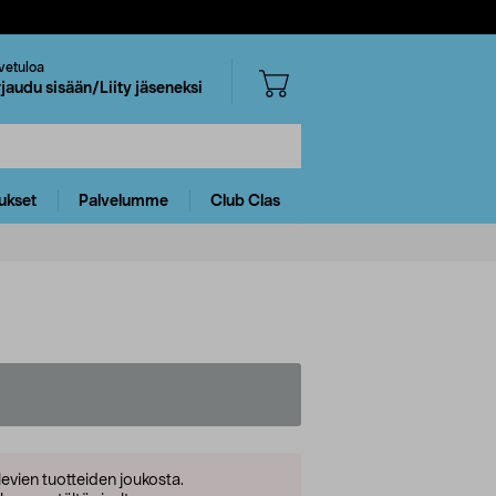
vetuloa
rjaudu sisään/Liity jäseneksi
ukset
Palvelumme
Club Clas
levien tuotteiden joukosta.