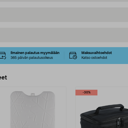
Ilmainen palautus myymälään
Maksuvaihtoehdot
365 päivän palautusoikeus
Katso ostoehdot
eet
-30%