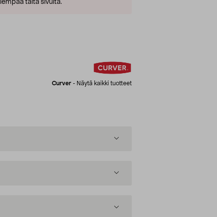
empaa tältä sivulta.
Curver
-
Näytä kaikki tuotteet