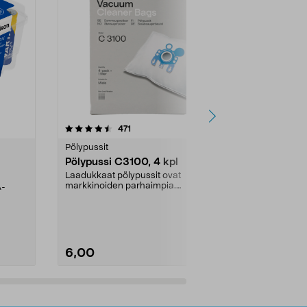
4.5viidestä
arvostelut
4.5
471
6
tähdestä
tähdestä
Pölypussit
Kierrätys & ro
Pölypussi C3100, 4 kpl
Roskapussi,
kahvat, 30 l
Laadukkaat pölypussit ovat
markkinoiden parhaimpia.
A-
Testivoittaja 
Kestävä, jopa 50 % suurempi ...
roskapussi u
Roskapussi, jo
6,00
2,00
Lisää ostoskoriin
Lisää