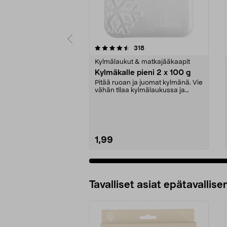
5 viidestä
4.5 viidestä
arvostelut
318
tähdestä
tähdestä
Kylmälaukut & matkajääkaapit
Kylmäkalle pieni 2 x 100 g
Pitää ruoan ja juomat kylmänä. Vie
vähän tilaa kylmälaukussa ja
pakastimessa. Pi...
1,99
Tavalliset asiat epätavallisen