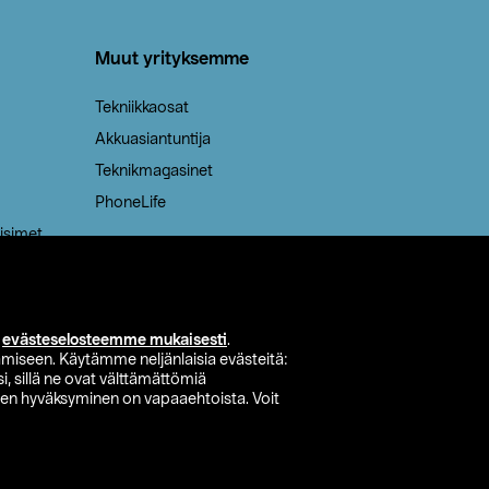
Muut yrityksemme
Tekniikkaosat
Akkuasiantuntija
Teknikmagasinet
PhoneLife
isimet
i
evästeselosteemme mukaisesti
.
miseen. Käytämme neljänlaisia evästeitä:
i, sillä ne ovat välttämättömiä
den hyväksyminen on vapaaehtoista. Voit
si myymälä