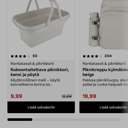
4.0 viidestä
arvostelut
4.5 viidestä
arvostelu
50
204
tähdestä
t
Rantakassit & piknikkorit
Rantakassit & piknikkorit
Kokoontaitettava piknikkori,
Piknikreppu kylmälok
kansi ja pöytä
beige
Käytännöllinen malli – käytä
Pakkaa piknikhuopa, ater
kannellisena korina tai
astiat ja ruoka helposti 
minipöytänä. Helppo taittaa...
retkelle. Piknikre...
9,99
19,99
12,99
Lisää ostoskoriin
Lisää ostoskoriin