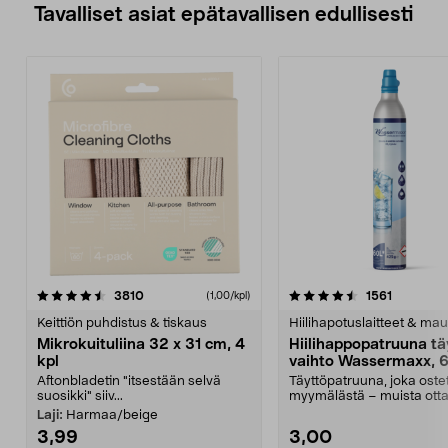
Tavalliset asiat epätavallisen edullisesti
4.5viidestä
arvostelut
4.5viidestä
arvostelu
3810
1561
(1,00/kpl)
tähdestä
t
Keittiön puhdistus & tiskaus
Hiilihapotuslaitteet & mau
Mikrokuituliina 32 x 31 cm, 4
Hiilihappopatruuna tä
kpl
vaihto Wassermaxx, 6
Aftonbladetin "itsestään selvä
Täyttöpatruuna, joka ost
suosikki" siiv...
myymälästä – muista ott
patruuna mukaasi m...
Laji:
Harmaa/beige
3,99
3,00