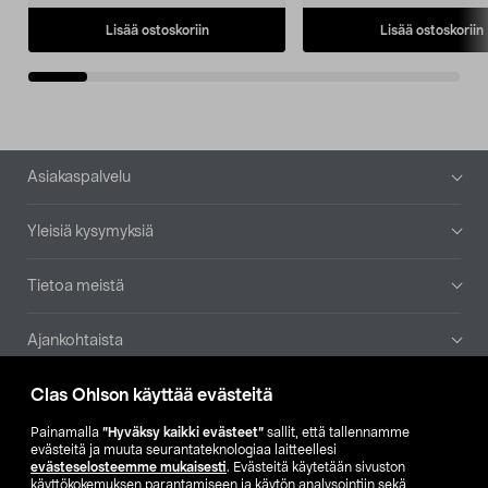
Lisää ostoskoriin
Lisää ostoskoriin
Alatunniste
Asiakaspalvelu
Yleisiä kysymyksiä
Tietoa meistä
Ajankohtaista
Clas Ohlson käyttää evästeitä
Muut yrityksemme
Painamalla
”Hyväksy kaikki evästeet”
sallit, että tallennamme
Etsi myymälä
evästeitä ja muuta seurantateknologiaa laitteellesi
evästeselosteemme mukaisesti
. Evästeitä käytetään sivuston
käyttökokemuksen parantamiseen ja käytön analysointiin sekä