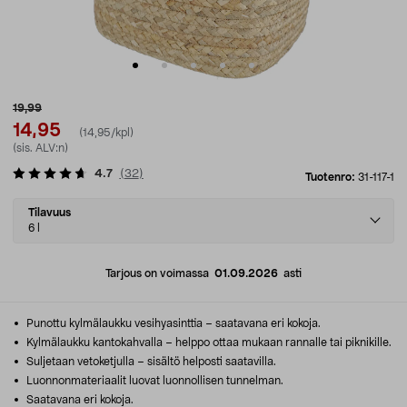
19,99
14,95
(14,95/kpl)
(sis. ALV:n)
4.7
(
32
)
Tuotenro:
31-117-1
Select
Tilavuus
variant
6 l
Tarjous on voimassa
01.09.2026
asti
Punottu kylmälaukku vesihyasinttia – saatavana eri kokoja.
Kylmälaukku kantokahvalla – helppo ottaa mukaan rannalle tai piknikille.
Suljetaan vetoketjulla – sisältö helposti saatavilla.
Luonnonmateriaalit luovat luonnollisen tunnelman.
Saatavana eri kokoja.