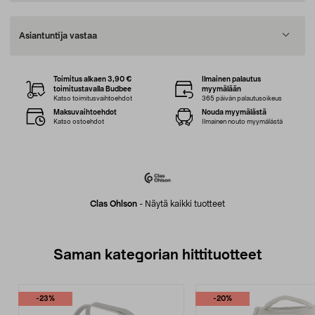
Asiantuntija vastaa
Toimitus alkaen 3,90 €
Ilmainen palautus
toimitustavalla Budbee
myymälään
Katso toimitusvaihtoehdot
365 päivän palautusoikeus
Maksuvaihtoehdot
Nouda myymälästä
Katso ostoehdot
Ilmainen nouto myymälästä
Clas Ohlson
-
Näytä kaikki tuotteet
Saman kategorian hittituotteet
-23%
-20%