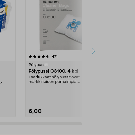
4.5viidestä
arvostelut
4.5
471
6
tähdestä
tähdestä
Pölypussit
Kierrätys & ro
Pölypussi C3100, 4 kpl
Roskapussi,
kahvat, 30 l
Laadukkaat pölypussit ovat
markkinoiden parhaimpia.
A-
Testivoittaja 
Kestävä, jopa 50 % suurempi ...
roskapussi u
Roskapussi, jo
6,00
2,00
Lisää ostoskoriin
Lisää