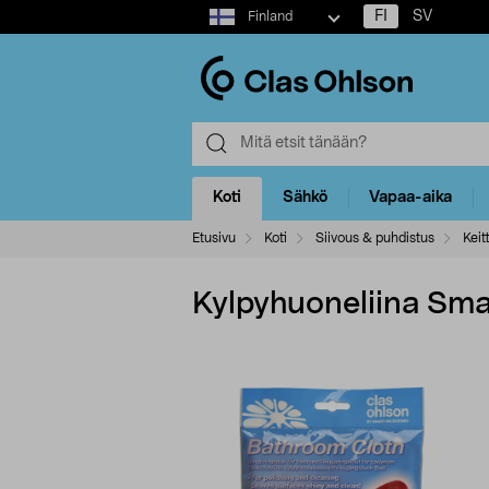
Select
FI
SV
Finland
market
Koti
Sähkö
Vapaa-aika
Etusivu
Koti
Siivous & puhdistus
Keit
Kylpyhuoneliina Sma