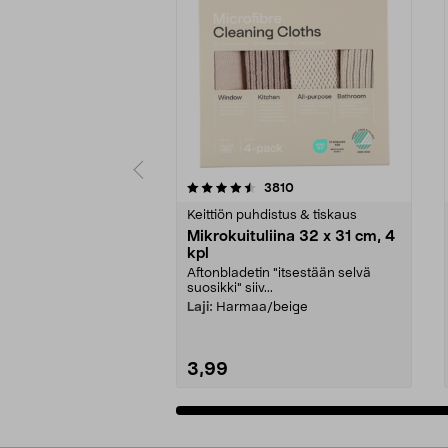
5viidestä
4.5viidestä
arvostelut
3810
tähdestä
tähdestä
Keittiön puhdistus & tiskaus
Mikrokuituliina 32 x 31 cm, 4
kpl
Aftonbladetin "itsestään selvä
suosikki" siiv...
Laji:
Harmaa/beige
3,99
Lisää ostoskoriin