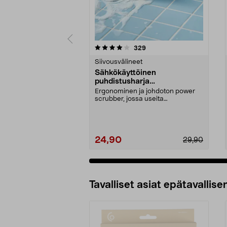
0 viidestä
4.5 viidestä
arvostelut
329
tähdestä
tähdestä
Siivousvälineet
Sähkökäyttöinen
puhdistusharja
kylpyhuoneeseen ja keittiöön
Ergonominen ja johdoton power
scrubber, jossa useita
vaihdettavia päitä. Akkukäy...
24,90
29,90
Tavalliset asiat epätavallisen