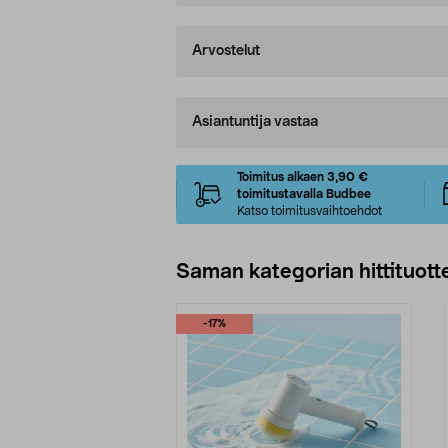
Arvostelut
Asiantuntija vastaa
Toimitus alkaen 3,90 €
toimitustavalla Budbee
Katso toimitusvaihtoehdot
Saman kategorian hittituott
-17%