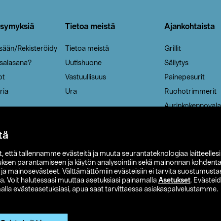
ysymyksiä
Tietoa meistä
Ajankohtaista
isään/Rekisteröidy
Tietoa meistä
Grillit
 salasana?
Uutishuone
Säilytys
ot
Vastuullisuus
Painepesurit
ria
Ura
Ruohotrimmerit
Aurinkokennovala
tä
it, että tallennamme evästeitä ja muuta seurantateknologiaa laitteelles
uksen parantamiseen ja käytön analysointiin sekä mainonnan kohdenta
t ja mainosevästeet. Välttämättömiin evästeisiin ei tarvita suostumustas
a. Voit halutessasi muuttaa asetuksiasi painamalla
Asetukset
. Evästei
lla evästeasetuksiasi, apua saat tarvittaessa asiakaspalvelustamme.
 Ohlson
Club Clas
Ostoehdot
Tietosuojaseloste
Et
Näytä hinnat ilman ALV:a