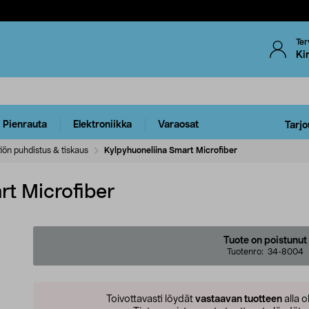
Ter
Ki
Pienrauta
Elektroniikka
Varaosat
Tarjo
tiön puhdistus & tiskaus
Kylpyhuoneliina Smart Microfiber
rt Microfiber
Tuote on poistunut
Tuotenro:
34-8004
Toivottavasti löydät
vastaavan tuotteen
alla o