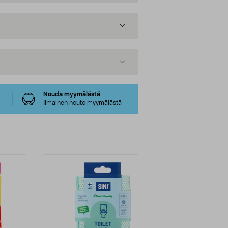
Nouda myymälästä
Ilmainen nouto myymälästä