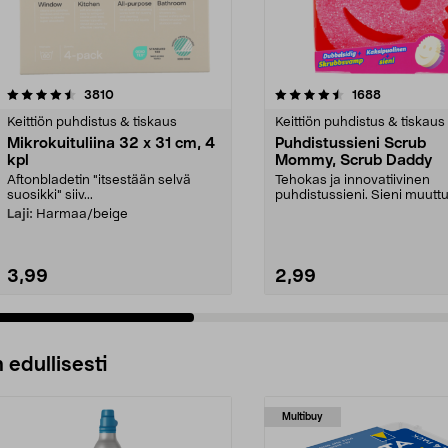
4.5 viidestä
arvostelut
4.5 viidestä
arvostelut
3810
1688
tähdestä
Keittiön puhdistus & tiskaus
Keittiön puhdistus & tiskaus
Mikrokuituliina 32 x 31 cm, 4
Puhdistussieni Scrub
kpl
Mommy, Scrub Daddy
Aftonbladetin "itsestään selvä
Tehokas ja innovatiivinen
suosikki" siiv...
puhdistussieni. Sieni muutt
kovaksi tai pehmeäksi ve...
Laji:
Harmaa/beige
3,99
2,99
 edullisesti
Multibuy