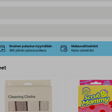
Ilmainen palautus myymälään
Maksuvaihtoehdot
365 päivän palautusoikeus
Katso ostoehdot
eet