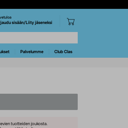
vetuloa
rjaudu sisään/Liity jäseneksi
ukset
Palvelumme
Club Clas
levien tuotteiden joukosta.