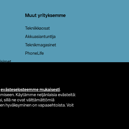
Muut yrityksemme
Tekniikkaosat
Akkuasiantuntija
Teknikmagasinet
PhoneLife
isimet
i
evästeselosteemme mukaisesti
.
miseen. Käytämme neljänlaisia evästeitä:
i, sillä ne ovat välttämättömiä
den hyväksyminen on vapaaehtoista. Voit
si myymälä