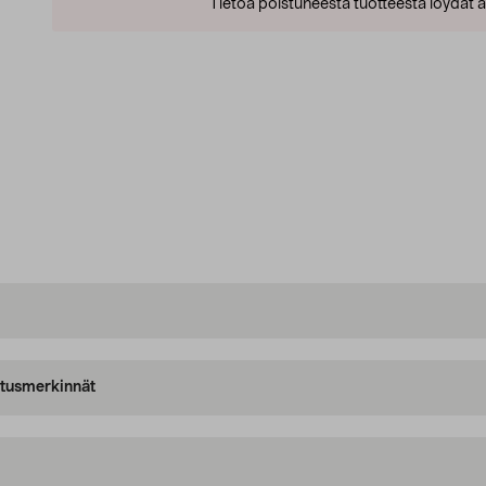
Tietoa poistuneesta tuotteesta löydät al
oitusmerkinnät