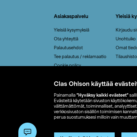
Alatunniste
Asiakaspalvelu
Yleisiä k
Yleisiä kysymyksiä
Kirjaudu s
Ota yhteyttä
Unohtuiko
Palautusehdot
Omat tied
Tee palautus / reklamaatio
Tilaushisto
Cookie policy
Toimitustavat
Clas Ohlson käyttää evästei
Saavutettavuus
Painamalla
”Hyväksy kaikki evästeet”
sall
Evästeitä käytetään sivuston käyttökokem
välttämättömät, toiminnalliset, analyyttise
verkkosivuston sisällön toimimisen kannalt
perua suostumuksesi milloin vain muuttama
© 2026 Clas