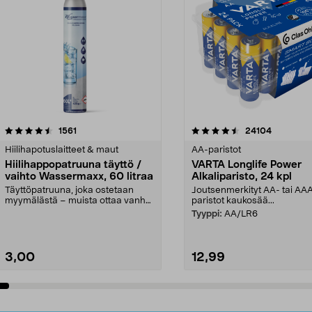
4.5viidestä
arvostelut
4.5viidestä
arvostelut
1561
24104
tähdestä
Hiilihapotuslaitteet & maut
AA-paristot
Hiilihappopatruuna täyttö /
VARTA Longlife Power
vaihto Wassermaxx, 60 litraa
Alkaliparisto, 24 kpl
Täyttöpatruuna, joka ostetaan
Joutsenmerkityt AA- tai AA
myymälästä – muista ottaa vanha
paristot kaukosää...
patruuna mukaasi m...
Tyyppi:
AA/LR6
3,00
12,99
Lisää ostoskoriin
Lisää ostoskoriin