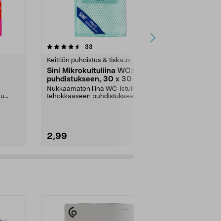
4.5 viidestä
arvostelut
4.5
33
2
tähdestä
tähdestä
Keittiön puhdistus & tiskaus
Keittiön puhdi
Sini Mikrokuituliina WC:n
Scrub Dadd
puhdistukseen, 30 x 30 cm, 1
Scour Daddy
kpl
Nukkaamaton liina WC-istuimen
Puhdistussien
uu
tehokkaaseen puhdistukseen.
pinttyneen li
Sini-mikrokuituliina W...
Scour Daddy S
2,99
4,99