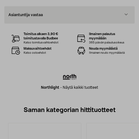
Asiantuntija vastaa
Toimitus alkaen 3,90 €
Ilmainen palautus
toimitustavalla Budbee
myymälään
Katso toimitusvaihtoehdot
365 päivän palautusoikeus
Maksuvaihtoehdot
Nouda myymälästä
Katso ostoehdot
Ilmainen nouto myymälästä
Northlight
-
Näytä kaikki tuotteet
Saman kategorian hittituotteet