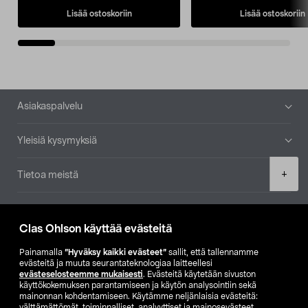
Lisää ostoskoriin
Lisää ostoskoriin
Alatunniste
Asiakaspalvelu
Yleisiä kysymyksiä
Product
+
Tietoa meistä
quantity
Ajankohtaista
Clas Ohlson käyttää evästeitä
Muut yrityksemme
Painamalla
”Hyväksy kaikki evästeet”
sallit, että tallennamme
evästeitä ja muuta seurantateknologiaa laitteellesi
evästeselosteemme mukaisesti
. Evästeitä käytetään sivuston
Etsi myymälä
käyttökokemuksen parantamiseen ja käytön analysointiin sekä
mainonnan kohdentamiseen. Käytämme neljänlaisia evästeitä:
välttämättömät, toiminnalliset, analyyttiset ja mainosevästeet.