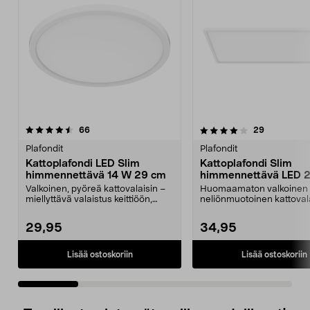
4.0 viidestä
arvostelut
4.5 viidestä
arvostelut
66
29
tähdestä
t
Plafondit
Plafondit
Kattoplafondi LED Slim
Kattoplafondi Slim
himmennettävä 14 W 29 cm
himmennettävä LED 
x 29 cm
Valkoinen, pyöreä kattovalaisin –
Huomaamaton valkoinen
miellyttävä valaistus keittiöön,
neliönmuotoinen kattoval
eteiseen ja k...
kirkas työvalo sinne, miss.
29,95
34,95
Lisää ostoskoriin
Lisää ostoskoriin