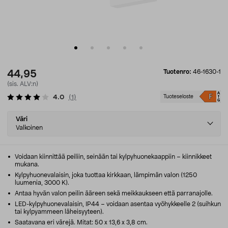
Tuotenro:
46-1630-1
44,95
(sis. ALV:n)
4.0
(
1
)
Tuoteseloste
Select
Väri
variant
Valkoinen
Voidaan kiinnittää peiliin, seinään tai kylpyhuonekaappiin – kiinnikkeet
mukana.
Kylpyhuonevalaisin, joka tuottaa kirkkaan, lämpimän valon (1250
luumenia, 3000 K).
Antaa hyvän valon peilin ääreen sekä meikkaukseen että parranajolle.
LED-kylpyhuonevalaisin, IP44 – voidaan asentaa vyöhykkeelle 2 (suihkun
tai kylpyammeen läheisyyteen).
Saatavana eri värejä. Mitat: 50 x 13,6 x 3,8 cm.