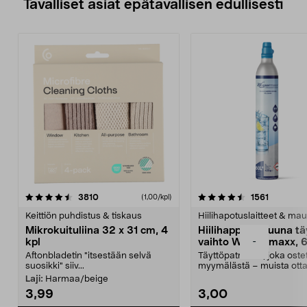
Tavalliset asiat epätavallisen edullisesti
4.5viidestä
arvostelut
4.5viidestä
arvostelu
3810
1561
(1,00/kpl)
tähdestä
t
Keittiön puhdistus & tiskaus
Hiilihapotuslaitteet & mau
Mikrokuituliina 32 x 31 cm, 4
Hiilihappopatruuna tä
-
kpl
vaihto Wassermaxx, 6
Aftonbladetin "itsestään selvä
Täyttöpatruuna, joka ost
suosikki" siiv...
myymälästä – muista ott
patruuna mukaasi m...
Laji:
Harmaa/beige
3,99
3,00