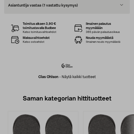
Asiantuntija vastaa
(1 vastattu kysymys)
Toimitus alkaen 3,90 €
Ilmainen palautus
toimitustavalla Budbee
myymälään
Katso toimitusvaihtoehdot
365 päivän palautusoikeus
Maksuvaihtoehdot
Nouda myymälästä
Katso ostoehdot
Ilmainen nouto myymälästä
Clas Ohlson
-
Näytä kaikki tuotteet
Saman kategorian hittituotteet