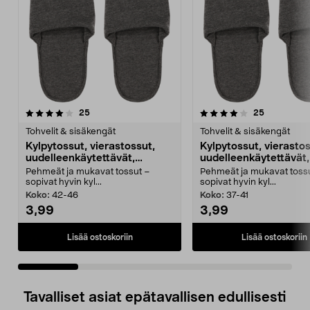
4.0 viidestä
arvostelut
4.0 viidestä
arvostelut
25
25
tähdestä
t
Tohvelit & sisäkengät
Tohvelit & sisäkengät
Kylpytossut, vierastossut,
Kylpytossut, vierastos
uudelleenkäytettävät,
uudelleenkäytettävät,
harmaat
harmaat
Pehmeät ja mukavat tossut –
Pehmeät ja mukavat toss
sopivat hyvin kyl...
sopivat hyvin kyl...
Koko:
42-46
Koko:
37-41
3,99
3,99
Lisää ostoskoriin
Lisää ostoskoriin
Tavalliset asiat epätavallisen edullisesti