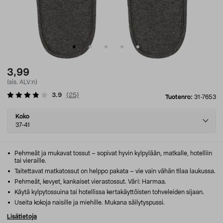
3,99
(sis. ALV:n)
3.9
(
25
)
Tuotenro:
31-7653
Select
Koko
variant
37-41
Pehmeät ja mukavat tossut – sopivat hyvin kylpylään, matkalle, hotelliin
tai vieraille.
Taitettavat matkatossut on helppo pakata – vie vain vähän tilaa laukussa.
Pehmeät, kevyet, kankaiset vierastossut. Väri: Harmaa.
Käytä kylpytossuina tai hotellissa kertakäyttöisten tohveleiden sijaan.
Useita kokoja naisille ja miehille. Mukana säilytyspussi.
Lisätietoja