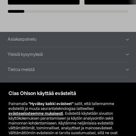
Alatunniste
Asiakaspalvelu
Yleisiä kysymyksiä
Tietoa meistä
Ajankohtaista
Clas Ohlson käyttää evästeitä
Muut yrityksemme
Painamalla
”Hyväksy kaikki evästeet”
sallit, että tallennamme
evästeitä ja muuta seurantateknologiaa laitteellesi
evästeselosteemme mukaisesti
. Evästeitä käytetään sivuston
Etsi myymälä
käyttökokemuksen parantamiseen ja käytön analysointiin sekä
mainonnan kohdentamiseen. Käytämme neljänlaisia evästeitä:
välttämättömät, toiminnalliset, analyyttiset ja mainosevästeet.
SE
NO
FI
Välttämättömiin evästeisiin ei tarvita suostumustasi, sillä ne ovat