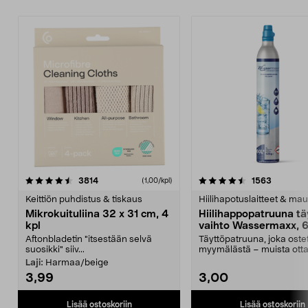
4.5viidestä
arvostelut
4.5viidestä
arvostelu
3814
1563
(1,00/kpl)
tähdestä
t
Keittiön puhdistus & tiskaus
Hiilihapotuslaitteet & mau
Mikrokuituliina 32 x 31 cm, 4
Hiilihappopatruuna tä
kpl
vaihto Wassermaxx, 6
Aftonbladetin "itsestään selvä
Täyttöpatruuna, joka ost
suosikki" siiv...
myymälästä – muista ott
patruuna mukaasi m...
Laji:
Harmaa/beige
3,99
3,00
Lisää ostoskoriin
Lisää ostoskoriin