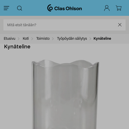
Etusivu
Koti
Toimisto
Työpöydän säilytys
Kynäteline
Kynäteline