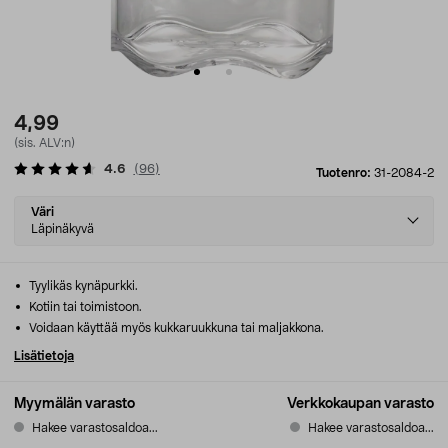
4,99
(sis. ALV:n)
4.6
(
96
)
Tuotenro:
31-2084-2
Select
Väri
variant
Läpinäkyvä
Tyylikäs kynäpurkki.
Kotiin tai toimistoon.
Voidaan käyttää myös kukkaruukkuna tai maljakkona.
Lisätietoja
Myymälän varasto
Verkkokaupan varasto
Hakee varastosaldoa...
Hakee varastosaldoa...