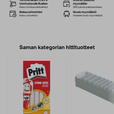
Toimitus alkaen 3,90 €
Ilmainen palautus
toimitustavalla Budbee
myymälään
Katso toimitusvaihtoehdot
365 päivän palautusoikeus
Maksuvaihtoehdot
Nouda myymälästä
Katso ostoehdot
Ilmainen nouto myymälästä
Saman kategorian hittituotteet