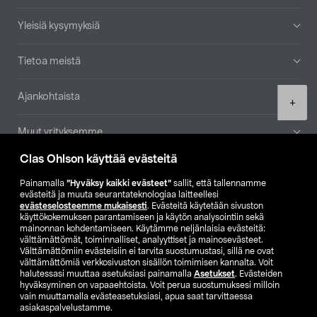
Yleisiä kysymyksiä
Tietoa meistä
Ajankohtaista
Product
+
quantity
Muut yrityksemme
Clas Ohlson käyttää evästeitä
Etsi myymälä
Painamalla
”Hyväksy kaikki evästeet”
sallit, että tallennamme
evästeitä ja muuta seurantateknologiaa laitteellesi
SE
NO
FI
evästeselosteemme mukaisesti
. Evästeitä käytetään sivuston
käyttökokemuksen parantamiseen ja käytön analysointiin sekä
FI
SV
mainonnan kohdentamiseen. Käytämme neljänlaisia evästeitä:
välttämättömät, toiminnalliset, analyyttiset ja mainosevästeet.
Välttämättömiin evästeisiin ei tarvita suostumustasi, sillä ne ovat
välttämättömiä verkkosivuston sisällön toimimisen kannalta. Voit
halutessasi muuttaa asetuksiasi painamalla
Asetukset
. Evästeiden
hyväksyminen on vapaaehtoista. Voit perua suostumuksesi milloin
vain muuttamalla evästeasetuksiasi, apua saat tarvittaessa
asiakaspalvelustamme.