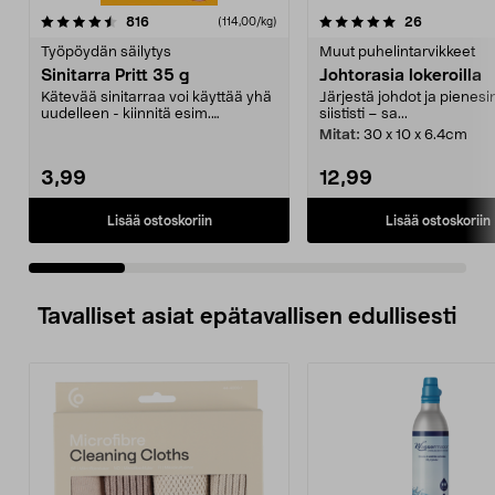
5.0 viidestä
arvostelut
5.0 viidestä
arvostelut
816
26
(114,00/kg)
tähdestä
t
Työpöydän säilytys
Muut puhelintarvikkeet
Sinitarra Pritt 35 g
Johtorasia lokeroilla
Kätevää sinitarraa voi käyttää yhä
Järjestä johdot ja pienesi
uudelleen - kiinnitä esim.
siististi – sa...
piirustukset ja po...
Mitat:
30 x 10 x 6.4cm
3,99
12,99
Lisää ostoskoriin
Lisää ostoskoriin
Tavalliset asiat epätavallisen edullisesti