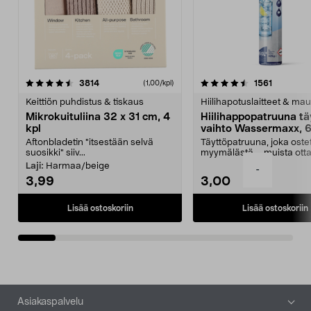
4.5viidestä
arvostelut
4.5viidestä
arvostelu
3814
1561
(1,00/kpl)
tähdestä
t
Keittiön puhdistus & tiskaus
Hiilihapotuslaitteet & mau
Mikrokuituliina 32 x 31 cm, 4
Hiilihappopatruuna tä
kpl
vaihto Wassermaxx, 6
Aftonbladetin "itsestään selvä
Täyttöpatruuna, joka ost
suosikki" siiv...
myymälästä – muista ott
patruuna mukaasi m...
Laji:
Harmaa/beige
-
3,99
3,00
Lisää ostoskoriin
Lisää ostoskoriin
Alatunniste
Asiakaspalvelu