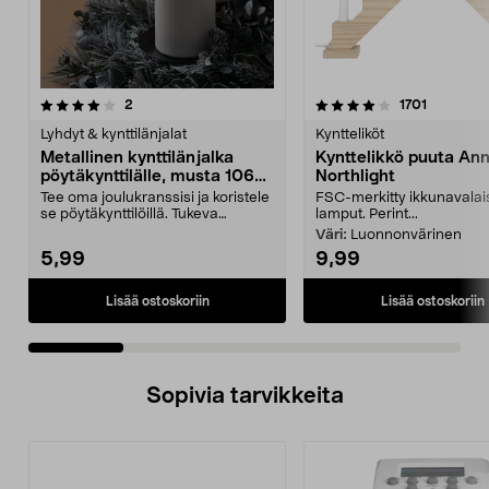
4.0 viidestä
arvostelut
4.5 viidestä
arvostelu
2
1701
tähdestä
t
Lyhdyt & kynttilänjalat
Kyntteliköt
Metallinen kynttilänjalka
Kynttelikkö puuta Ann
pöytäkynttilälle, musta 106
Northlight
mm
Tee oma joulukranssisi ja koristele
FSC-merkitty ikkunavalais
se pöytäkynttilöillä. Tukeva
lamput. Perint...
kynttilänpidike...
Väri:
Luonnonvärinen
5,99
9,99
Lisää ostoskoriin
Lisää ostoskoriin
Sopivia tarvikkeita