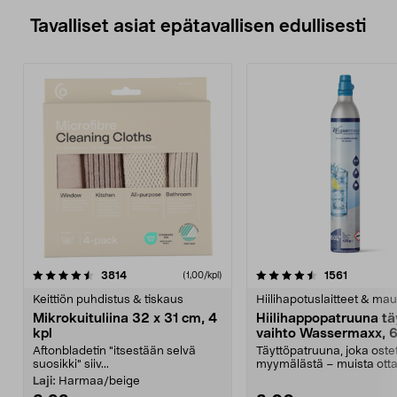
Tavalliset asiat epätavallisen edullisesti
4.5viidestä
arvostelut
4.5viidestä
arvostelu
3814
1561
(1,00/kpl)
tähdestä
t
Keittiön puhdistus & tiskaus
Hiilihapotuslaitteet & mau
Mikrokuituliina 32 x 31 cm, 4
Hiilihappopatruuna tä
kpl
vaihto Wassermaxx, 6
Aftonbladetin "itsestään selvä
Täyttöpatruuna, joka ost
suosikki" siiv...
myymälästä – muista ott
patruuna mukaasi m...
Laji:
Harmaa/beige