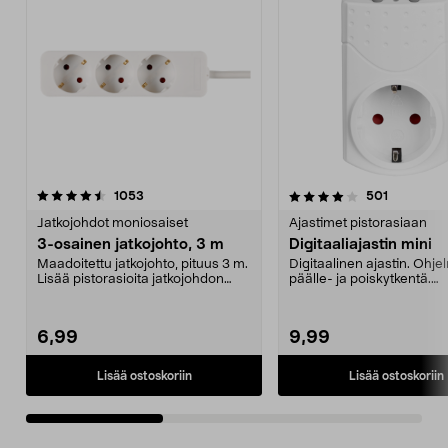
4.0viidestä
arvostelut
4.5viidestä
arvostelut
1053
501
tähdestä
t
Jatkojohdot moniosaiset
Ajastimet pistorasiaan
3-osainen jatkojohto, 3 m
Digitaaliajastin mini
Maadoitettu jatkojohto, pituus 3 m.
Digitaalinen ajastin. Ohje
Lisää pistorasioita jatkojohdon
päälle- ja poiskytkentä.
avulla. Vino...
Pienikokoinen - help...
6,99
9,99
Lisää ostoskoriin
Lisää ostoskoriin