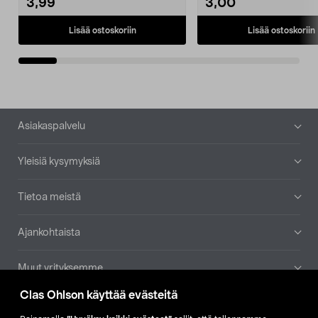
3,99
3,00
Lisää ostoskoriin
Lisää ostoskoriin
Alatunniste
Asiakaspalvelu
Yleisiä kysymyksiä
Tietoa meistä
Ajankohtaista
Muut yrityksemme
Clas Ohlson käyttää evästeitä
Etsi myymälä