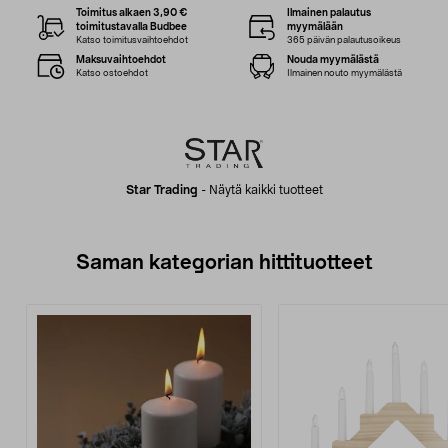
Toimitus alkaen 3,90 €
Ilmainen palautus
toimitustavalla Budbee
myymälään
Katso toimitusvaihtoehdot
365 päivän palautusoikeus
Maksuvaihtoehdot
Nouda myymälästä
Katso ostoehdot
Ilmainen nouto myymälästä
Star Trading
-
Näytä kaikki tuotteet
Saman kategorian hittituotteet