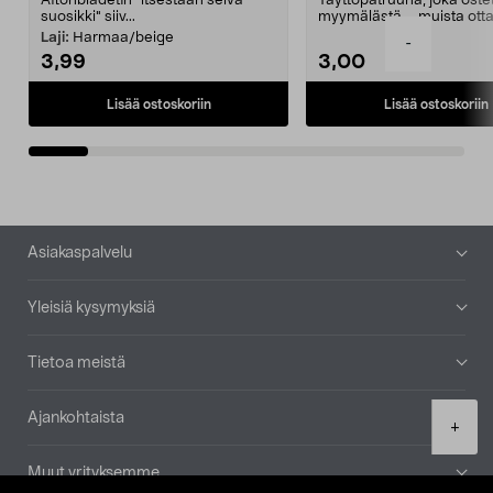
Aftonbladetin "itsestään selvä
Täyttöpatruuna, joka ost
suosikki" siiv...
myymälästä – muista ott
patruuna mukaasi m...
Laji:
Harmaa/beige
-
3,99
3,00
Lisää ostoskoriin
Lisää ostoskoriin
Alatunniste
Asiakaspalvelu
Yleisiä kysymyksiä
Tietoa meistä
Ajankohtaista
Product
+
quantity
Muut yrityksemme