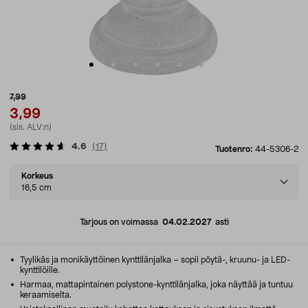
7,99
3,99
(sis. ALV:n)
4.6
(
17
)
Tuotenro:
44-5306-2
Select
Korkeus
variant
16,5 cm
Tarjous on voimassa
04.02.2027
asti
Tyylikäs ja monikäyttöinen kynttilänjalka – sopii pöytä-, kruunu- ja LED-
kynttilöille.
Harmaa, mattapintainen polystone-kynttilänjalka, joka näyttää ja tuntuu
keraamiselta.