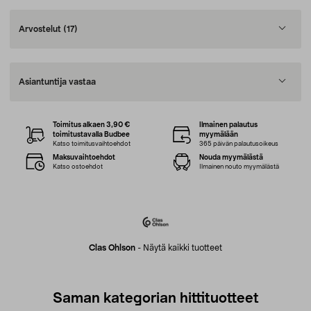
Arvostelut
(17)
Asiantuntija vastaa
Toimitus alkaen 3,90 €
Ilmainen palautus
toimitustavalla Budbee
myymälään
Katso toimitusvaihtoehdot
365 päivän palautusoikeus
Maksuvaihtoehdot
Nouda myymälästä
Katso ostoehdot
Ilmainen nouto myymälästä
Clas Ohlson
-
Näytä kaikki tuotteet
Saman kategorian hittituotteet