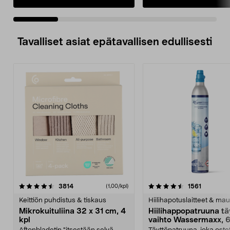
Tavalliset asiat epätavallisen edullisesti
4.5viidestä
arvostelut
4.5viidestä
arvostelu
3814
1561
(1,00/kpl)
tähdestä
t
Keittiön puhdistus & tiskaus
Hiilihapotuslaitteet & mau
Mikrokuituliina 32 x 31 cm, 4
Hiilihappopatruuna tä
kpl
vaihto Wassermaxx, 6