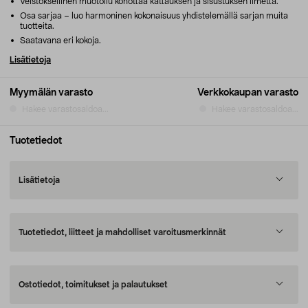
Veistoksellinen muotoilu kohottaa kattauksen ja sisustuksen ilmettä.
Osa sarjaa – luo harmoninen kokonaisuus yhdistelemällä sarjan muita
tuotteita.
Saatavana eri kokoja.
Lisätietoja
Myymälän varasto
Verkkokaupan varasto
Hakee varastosaldoa...
Hakee varastosaldoa...
Tuotetiedot
Lisätietoja
Tuotetiedot, liitteet ja mahdolliset varoitusmerkinnät
Ostotiedot, toimitukset ja palautukset