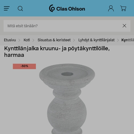
Etusivu
Koti
Sisustus & koristeet
Lyhdyt & kynttilänjalat
Kynttil
Kynttilänjalka kruunu- ja pöytäkynttilöille,
harmaa
-50%