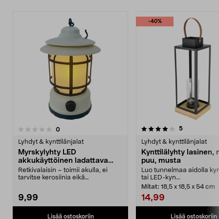
-40%
4.0 viidestä
4.0 viidestä
arvostelut
5
arvostelut
0
tähdestä
t
Lyhdyt & kynttilänjalat
Lyhdyt & kynttilänjalat
Myrskylyhty LED
Kynttilälyhty lasinen, 
akkukäyttöinen ladattava
puu, musta
himmennettävä
Retkivalaisin – toimii akulla, ei
Luo tunnelmaa aidolla kynt
tarvitse kerosiinia eikä
tai LED-kyn...
lamppuöljyä. LED-myrs...
Mitat:
18,5 x 18,5 x 54 cm
9,99
14,99
Lisää ostoskoriin
Lisää ostoskoriin