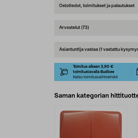
Ostotiedot, toimitukset ja palautukset
Arvostelut
(73)
Asiantuntija vastaa
(1 vastattu kysymy
Toimitus alkaen 3,90 €
toimitustavalla Budbee
Katso toimitusvaihtoehdot
Saman kategorian hittituott