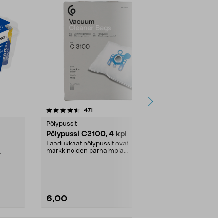
4.5viidestä
arvostelut
4.5
471
6
tähdestä
tähdestä
Pölypussit
Kierrätys & ro
Pölypussi C3100, 4 kpl
Roskapussi,
kahvat, 30 l
Laadukkaat pölypussit ovat
markkinoiden parhaimpia.
A-
Testivoittaja 
Kestävä, jopa 50 % suurempi ...
roskapussi u
Roskapussi, jo
6,00
2,00