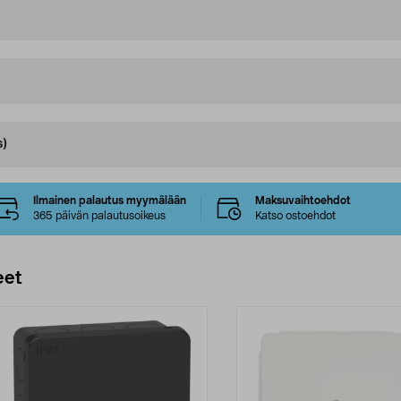
s)
Ilmainen palautus myymälään
Maksuvaihtoehdot
365 päivän palautusoikeus
Katso ostoehdot
eet