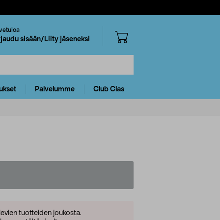
vetuloa
rjaudu sisään/Liity jäseneksi
ukset
Palvelumme
Club Clas
levien tuotteiden joukosta.