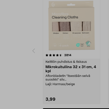
5viidestä
4.5viidestä
arvostelut
3814
tähdestä
tähdestä
Keittiön puhdistus & tiskaus
Mikrokuituliina 32 x 31 cm, 4
kpl
Aftonbladetin "itsestään selvä
suosikki" siiv...
Laji:
Harmaa/beige
3,99