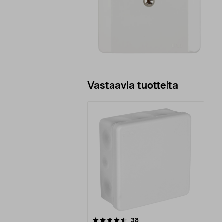
Vastaavia tuotteita
5viidestä
arvostelut
38