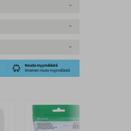
Nouda myymälästä
Ilmainen nouto myymälästä