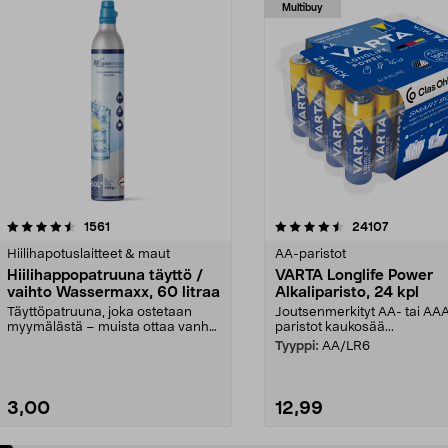
Multibuy
4.5viidestä
arvostelut
4.5viidestä
arvostelut
1561
24107
tähdestä
Hiilihapotuslaitteet & maut
AA-paristot
Hiilihappopatruuna täyttö /
VARTA Longlife Power
vaihto Wassermaxx, 60 litraa
Alkaliparisto, 24 kpl
Täyttöpatruuna, joka ostetaan
Joutsenmerkityt AA- tai AA
myymälästä – muista ottaa vanha
paristot kaukosää...
patruuna mukaasi m...
Tyyppi:
AA/LR6
3,00
12,99