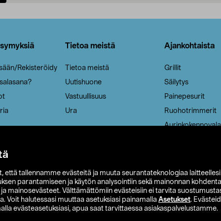
Lisää ostoskoriin
Lisää ostoskoriin
ysymyksiä
Tietoa meistä
Ajankohtaista
isään/Rekisteröidy
Tietoa meistä
Grillit
 salasana?
Uutishuone
Säilytys
ot
Vastuullisuus
Painepesurit
ria
Ura
Ruohotrimmerit
Aurinkokennovala
tä
it, että tallennamme evästeitä ja muuta seurantateknologiaa laitteelles
uksen parantamiseen ja käytön analysointiin sekä mainonnan kohdenta
t ja mainosevästeet. Välttämättömiin evästeisiin ei tarvita suostumustas
a. Voit halutessasi muuttaa asetuksiasi painamalla
Asetukset
. Evästei
lla evästeasetuksiasi, apua saat tarvittaessa asiakaspalvelustamme.