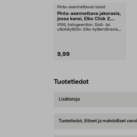
tähdestä
Pinta-asennettavat rasiat
Pinta-asennettava jakorasia,
jossa kansi, Elko Click 2,
tunturinvalkoinen
IP55, halogeeniton. Sisä- tai
ulkokäyttöön. Elko-kytkentärasia,
jossa kansi – as...
9,99
Lisää ostoskoriin
Tuotetiedot
Lisätietoja
Tuotetiedot, liitteet ja mahdolliset var