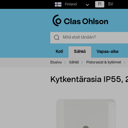
Select
FI
SV
Finland
market
Koti
Sähkö
Vapaa-aika
Etusivu
Sähkö
Pistorasiat & kytkimet
Kytkentärasia IP55, 2