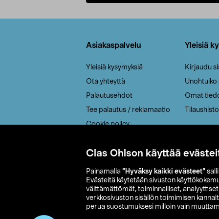
Lisää ostoskoriin
Alatunniste
Asiakaspalvelu
Yleisiä k
Yleisiä kysymyksiä
Kirjaudu s
Ota yhteyttä
Unohtuiko
Palautusehdot
Omat tied
Tee palautus / reklamaatio
Tilaushisto
Cookie policy
Toimitustavat
Clas Ohlson käyttää evästei
Saavutettavuus
Painamalla
”Hyväksy kaikki evästeet”
sall
Evästeitä käytetään sivuston käyttökokem
välttämättömät, toiminnalliset, analyyttise
verkkosivuston sisällön toimimisen kannalt
perua suostumuksesi milloin vain muuttama