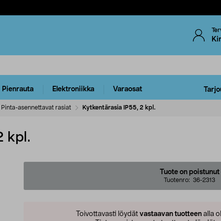
Ter
Ki
Pienrauta
Elektroniikka
Varaosat
Tarjo
Pinta-asennettavat rasiat
Kytkentärasia IP55, 2 kpl.
 kpl.
Tuote on poistunut
Tuotenro:
36-2313
Toivottavasti löydät
vastaavan tuotteen
alla o