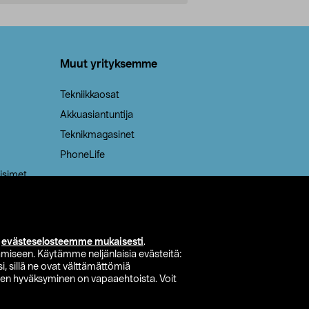
Lisää ostoskoriin
Lisää
Muut yrityksemme
Tekniikkaosat
Akkuasiantuntija
Teknikmagasinet
PhoneLife
isimet
i
evästeselosteemme mukaisesti
.
miseen. Käytämme neljänlaisia evästeitä:
i, sillä ne ovat välttämättömiä
den hyväksyminen on vapaaehtoista. Voit