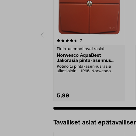
5 viidestä
5.0 viidestä
arvostelut
7
tähdestä
tähdestä
Pinta-asennettavat rasiat
Norwesco AquaBest
Jakorasia pinta-asennus
IP65
Koteloitu pinta-asennusrasia
ulkotiloihin – IP65. Norwesco
AquaBest -jakorasia –...
5,99
Tavalliset asiat epätavallisen