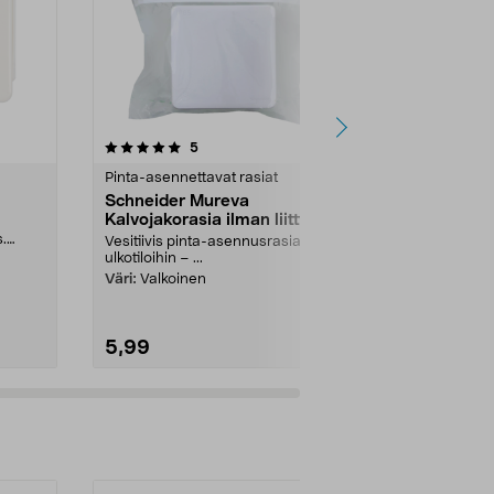
arvostelut
4.5
5
0.0 viidestä
tähdestä
tähdestä
Pinta-asennettavat rasiat
Pinta-asennet
Schneider Mureva
Schneider 
Kalvojakorasia ilman liittimiä,
ilman liittim
ulkokäyttöön
.
Vesitiivis pinta-asennusrasia
Kytkentärasia
ulkotiloihin – ...
läpiviennit ...
Väri:
Valkoinen
Väri:
Valkoin
5,99
16,99