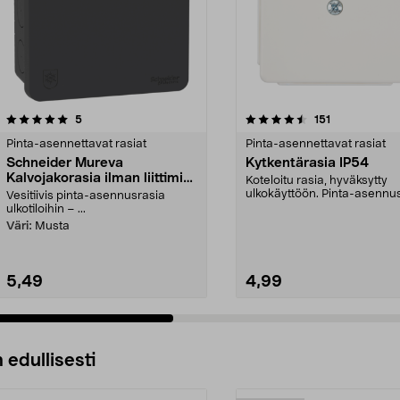
4.5 viidestä
arvostelut
5.0 viidestä
arvostelut
5
151
tähdestä
Pinta-asennettavat rasiat
Pinta-asennettavat rasiat
Schneider Mureva
Kytkentärasia IP54
Kalvojakorasia ilman liittimiä,
Koteloitu rasia, hyväksytty
ulkokäyttöön
ulkokäyttöön. Pinta-asennus
Vesitiivis pinta-asennusrasia
Liitinrima. Reiät 12 jo...
ulkotiloihin – ...
Väri:
Musta
5,49
4,99
 edullisesti