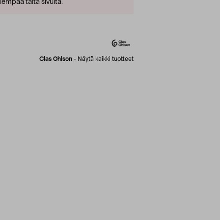
empaa tältä sivulta.
Clas Ohlson
-
Näytä kaikki tuotteet