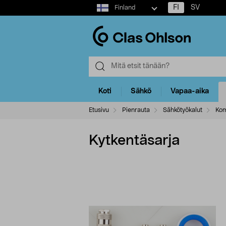
Select
FI
SV
Finland
market
Koti
Sähkö
Vapaa-aika
Etusivu
Pienrauta
Sähkötyökalut
Kom
Kytkentäsarja