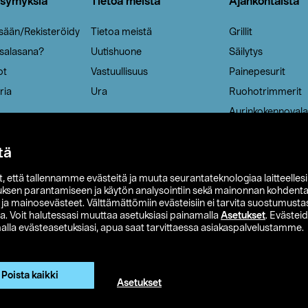
ysymyksiä
Tietoa meistä
Ajankohtaista
isään/Rekisteröidy
Tietoa meistä
Grillit
 salasana?
Uutishuone
Säilytys
ot
Vastuullisuus
Painepesurit
ria
Ura
Ruohotrimmerit
Aurinkokennovala
tä
it, että tallennamme evästeitä ja muuta seurantateknologiaa laitteelles
uksen parantamiseen ja käytön analysointiin sekä mainonnan kohdenta
t ja mainosevästeet. Välttämättömiin evästeisiin ei tarvita suostumustas
a. Voit halutessasi muuttaa asetuksiasi painamalla
Asetukset
. Evästei
lla evästeasetuksiasi, apua saat tarvittaessa asiakaspalvelustamme.
 Ohlson
Club Clas
Ostoehdot
Tietosuojaseloste
Et
Näytä hinnat ilman ALV:a
Poista kaikki
Asetukset