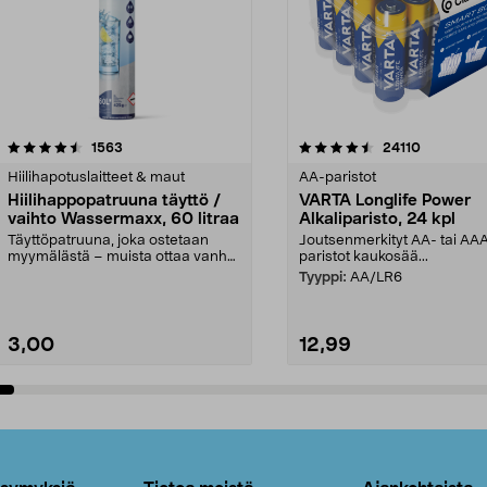
4.5viidestä
arvostelut
4.5viidestä
arvostelut
1563
24110
tähdestä
Hiilihapotuslaitteet & maut
AA-paristot
Hiilihappopatruuna täyttö /
VARTA Longlife Power
vaihto Wassermaxx, 60 litraa
Alkaliparisto, 24 kpl
Täyttöpatruuna, joka ostetaan
Joutsenmerkityt AA- tai AA
myymälästä – muista ottaa vanha
paristot kaukosää...
patruuna mukaasi m...
Tyyppi:
AA/LR6
3,00
12,99
Lisää ostoskoriin
Lisää ostoskoriin