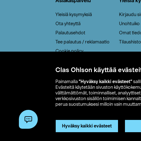
Asiakaspalvelu
Yleisiä k
Yleisiä kysymyksiä
Kirjaudu s
Ota yhteyttä
Unohtuiko
Palautusehdot
Omat tied
Tee palautus / reklamaatio
Tilaushisto
Cookie policy
Toimitustavat
Clas Ohlson käyttää evästei
Saavutettavuus
Painamalla
”Hyväksy kaikki evästeet”
sall
Evästeitä käytetään sivuston käyttökokem
välttämättömät, toiminnalliset, analyyttise
verkkosivuston sisällön toimimisen kannalt
perua suostumuksesi milloin vain muuttama
© 2026 Clas
Hyväksy kaikki evästeet