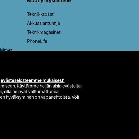
Muut yrityksemme
Tekniikkaosat
Akkuasiantuntija
Teknikmagasinet
PhoneLife
isimet
i
evästeselosteemme mukaisesti
.
miseen. Käytämme neljänlaisia evästeitä:
i, sillä ne ovat välttämättömiä
den hyväksyminen on vapaaehtoista. Voit
si myymälä