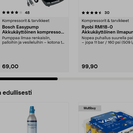
4.5 viidestä
arvostelut
4.5 viidestä
arvostelut
48
30
tähdestä
Kompressorit & tarvikkeet
Kompressorit & tarvikkeet
Bosch Easypump
Ryobi RMI18-0
Akkukäyttöinen kompressori
Akkukäyttöinen ilmap
3,6 V
18 V One+
Pumppaa ilmaa renkaisiin,
Nopea puhallus suurella pai
palloihin ja vesileluihin – kotona tai
– jopa 11 bar / 160 psi (509 l
matkalla. Bosch...
Akkukäytt...
69,00
99,90
 edullisesti
Multibuy