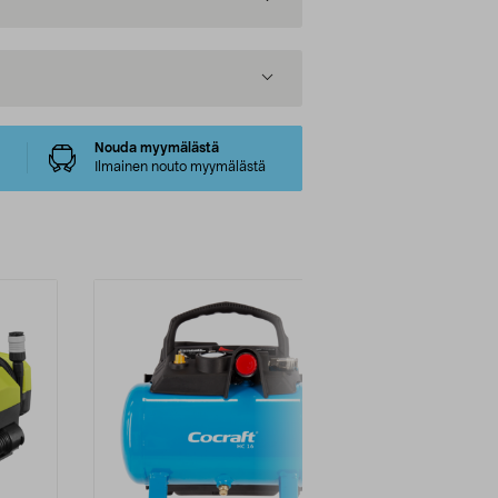
Nouda myymälästä
Ilmainen nouto myymälästä
Multibuy