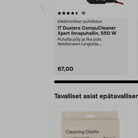
5 viidestä
4.0 viidestä
arvostelut
15
tähdestä
tähdestä
Elektroniikan puhdistus
IT Dusters CompuCleaner
Xpert Ilmapuhallin, 550 W
Puhalla pöly ja lika pois
tietokoneen rungosta,
tuulettimista, emolevyltä jne. C...
67,00
Tavalliset asiat epätavallisen