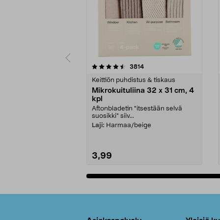
5viidestä
4.5viidestä
arvostelut
3814
tähdestä
tähdestä
Keittiön puhdistus & tiskaus
Mikrokuituliina 32 x 31 cm, 4
kpl
Aftonbladetin "itsestään selvä
suosikki" siiv...
Laji:
Harmaa/beige
3,99
Lisää ostoskoriin
Alatunniste