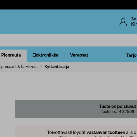
Ter
Ki
Pienrauta
Elektroniikka
Varaosat
Tarjo
pressorit & tarvikkeet
Kytkentäsarja
Tuote on poistunut
Tuotenro:
40-7506
Toivottavasti löydät
vastaavan tuotteen
alla o