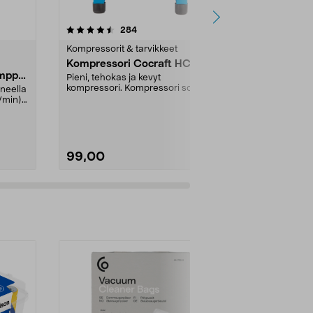
4.5 viidestä
arvostelut
4.5
284
5
tähdestä
tähdestä
Kompressorit & tarvikkeet
Kompressorit 
Kompressori Cocraft HC 16
Cocraft LX
umppu
Minikompre
Pieni, tehokas ja kevyt
akkukäyttö
kompressori. Kompressori sopii
neella
Täytä pyörän r
pienille ja keskikokoisil...
/min).
auton renkaat
baariin asti. A.
99,00
34,95