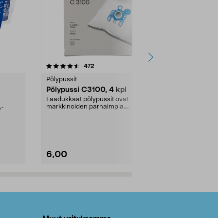
4.5viidestä
arvostelut
4.5
472
6
tähdestä
tähdestä
Pölypussit
Kierrätys & ro
Pölypussi C3100, 4 kpl
Roskapussi,
kahvat, 30 l
Laadukkaat pölypussit ovat
markkinoiden parhaimpia.
A-
Testivoittaja 
Kestävä, jopa 50 % suurempi ...
roskapussi u
Roskapussi, jo
6,00
2,00
Lisää ostoskoriin
Lisää