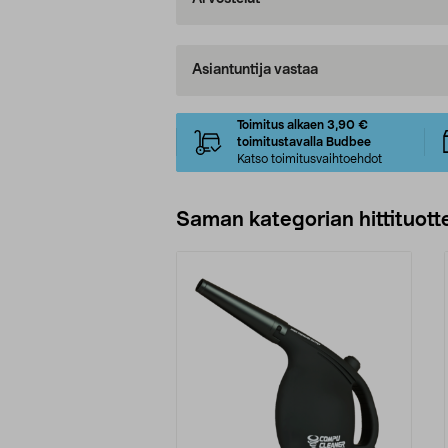
Asiantuntija vastaa
Toimitus alkaen 3,90 €
toimitustavalla Budbee
Katso toimitusvaihtoehdot
Saman kategorian hittituott