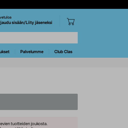
vetuloa
rjaudu sisään/Liity jäseneksi
ukset
Palvelumme
Club Clas
levien tuotteiden joukosta.