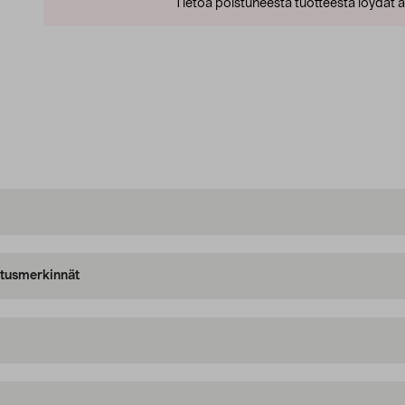
Tietoa poistuneesta tuotteesta löydät al
oitusmerkinnät