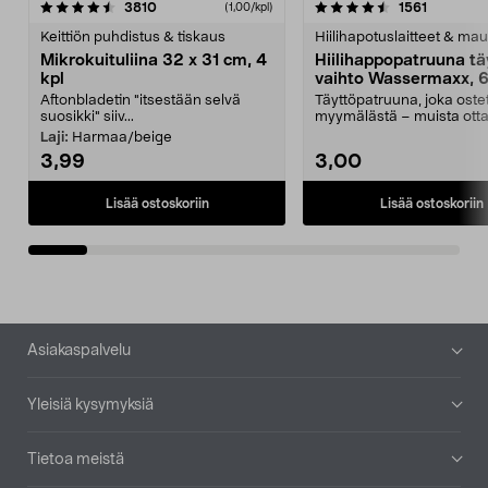
4.5viidestä
arvostelut
4.5viidestä
arvostelu
3810
1561
(1,00/kpl)
tähdestä
t
Keittiön puhdistus & tiskaus
Hiilihapotuslaitteet & mau
Mikrokuituliina 32 x 31 cm, 4
Hiilihappopatruuna tä
kpl
vaihto Wassermaxx, 6
Aftonbladetin "itsestään selvä
Täyttöpatruuna, joka ost
suosikki" siiv...
myymälästä – muista ott
patruuna mukaasi m...
Laji:
Harmaa/beige
3,99
3,00
Lisää ostoskoriin
Lisää ostoskoriin
Alatunniste
Asiakaspalvelu
Yleisiä kysymyksiä
Tietoa meistä