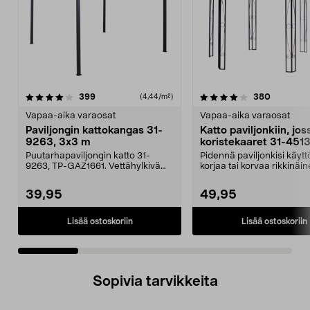
4.0 viidestä
arvostelut
5.0 viidestä
arvostelu
399
380
(4,44/m²)
tähdestä
t
Vapaa-aika varaosat
Vapaa-aika varaosat
Paviljongin kattokangas 31-
Katto paviljonkiin, jos
9263, 3x3 m
koristekaaret 31-451
Puutarhapaviljongin katto 31-
Pidennä paviljonkisi käytt
9263, TP-GAZ1661. Vettähylkivä
korjaa tai korvaa rikkinäin
polyesteriä. Huom! ...
Puutarhap...
39,95
49,95
Lisää ostoskoriin
Lisää ostoskoriin
Sopivia tarvikkeita