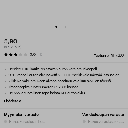
5,90
(sis. ALV:n)
3.0
(
1
)
Tuotenro:
51-4322
Hendee G16 -kauko-ohjattavan auton varalatauskaapeli.
USB-kaapeli auton akkupakettiin – LED-merkkivalo näyttää lataustilan.
Vilkkuva valo latauksen aikana, tasainen valo kun akku on täynnä.
Yhteensopiva tuotenumeron 31-7397 kanssa.
Helppo ja turvallinen tapa ladata RC-auton akku.
Lisätietoja
Myymälän varasto
Verkkokaupan varasto
Hakee varastosaldoa...
Hakee varastosaldoa...