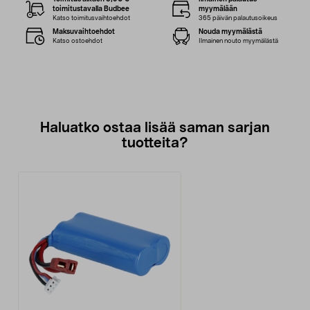
toimitustavalla Budbee
myymälään
Katso toimitusvaihtoehdot
365 päivän palautusoikeus
Maksuvaihtoehdot
Nouda myymälästä
Katso ostoehdot
Ilmainen nouto myymälästä
Haluatko ostaa lisää saman sarjan
tuotteita?