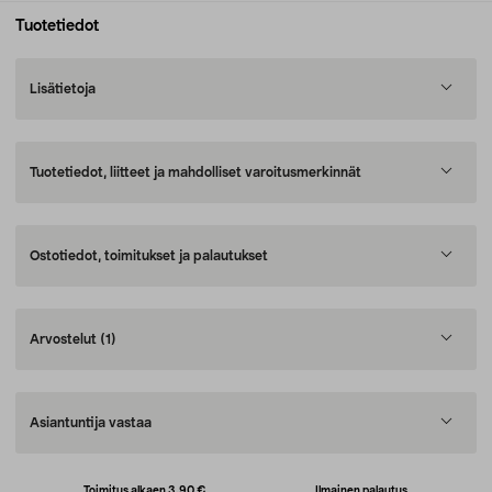
Tuotetiedot
Lisätietoja
Tuotetiedot, liitteet ja mahdolliset varoitusmerkinnät
Ostotiedot, toimitukset ja palautukset
Arvostelut
(1)
Asiantuntija vastaa
Toimitus alkaen 3,90 €
Ilmainen palautus