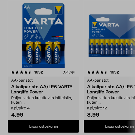
4.5viidestä
arvostelut
4.5viidestä
arvostelu
1692
1692
(1,25/kpl)
tähdestä
t
AA-paristot
AA-paristot
Alkaliparisto AA/LR6 VARTA
Alkaliparisto AA/LR6
Longlife Power
Longlife Power
Paljon virtaa kuluttaviin laitteisiin,
Paljon virtaa kuluttaviin lai
kuten ...
kuten ...
Kpl/pkt:
4
Kpl/pkt:
12
4,99
8,99
Lisää ostoskoriin
Lisää ostoskoriin