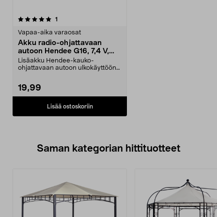
arvostelut
1
Vapaa-aika varaosat
Akku radio-ohjattavaan
autoon Hendee G16, 7,4 V,
1500mAh, 18650
Lisäakku Hendee-kauko-
ohjattavaan autoon ulkokäyttöön
(G16). 7,4 V:n ja 1500 mAh...
19,99
Lisää ostoskoriin
Saman kategorian hittituotteet