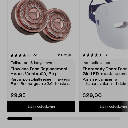
4.5 viidestä
arvostelut
4.5 viidestä
arvostelut
27
6
(14,97/kpl)
tähdestä
t
Epilaattorit & ladyshaverit
Ihonhoitolaitteet
Flawless Face Replacement
Therabody TheraFace
Heads Vaihtopää, 2 kpl
Glo LED-maski kasvoi
Karvanpoistolaitteeseen Flawless
Punaisen, sinisen ja
Face Rechargeable 3.0. Joustava
infrapunavalon yhdistelm
ajopää – myötäi...
valohoito kotikäyttöön. The
29,95
329,00
Lisää ostoskoriin
Lisää ostoskoriin