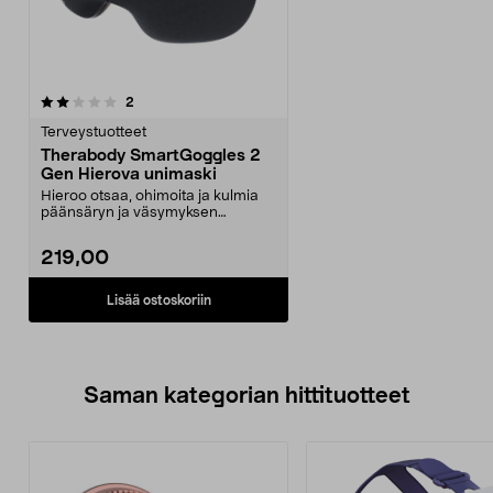
arvostelut
2
Terveystuotteet
Therabody SmartGoggles 2
Gen Hierova unimaski
Hieroo otsaa, ohimoita ja kulmia
päänsäryn ja väsymyksen
lievittämiseksi. SmartR...
219,00
Lisää ostoskoriin
Saman kategorian hittituotteet