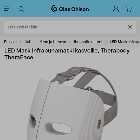
Etusivu
Koti
Keho ja terveys
Ihonhoitolaitteet
LED Mask Infrap
LED Mask Infrapunamaski kasvoille, Therabody
TheraFace