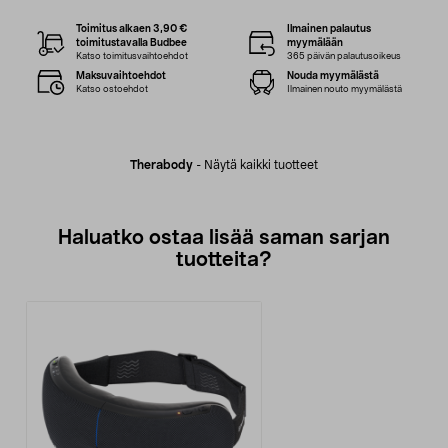
Toimitus alkaen 3,90 €
Ilmainen palautus
toimitustavalla Budbee
myymälään
Katso toimitusvaihtoehdot
365 päivän palautusoikeus
Maksuvaihtoehdot
Nouda myymälästä
Katso ostoehdot
Ilmainen nouto myymälästä
Therabody
-
Näytä kaikki tuotteet
Haluatko ostaa lisää saman sarjan
tuotteita?