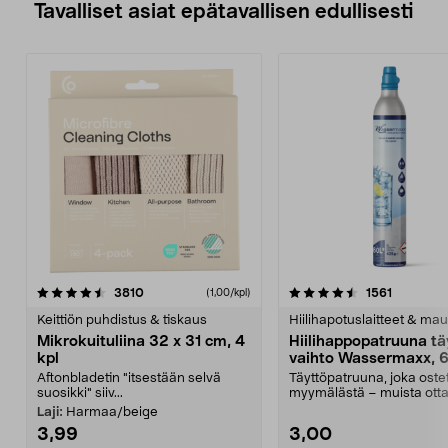
Tavalliset asiat epätavallisen edullisesti
4.5viidestä
arvostelut
4.5viidestä
arvostelu
3810
1561
(1,00/kpl)
tähdestä
t
Keittiön puhdistus & tiskaus
Hiilihapotuslaitteet & mau
Mikrokuituliina 32 x 31 cm, 4
Hiilihappopatruuna tä
kpl
vaihto Wassermaxx, 6
Aftonbladetin "itsestään selvä
Täyttöpatruuna, joka ost
suosikki" siiv...
myymälästä – muista ott
patruuna mukaasi m...
Laji:
Harmaa/beige
3,99
3,00