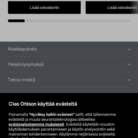
Lisää ostoskoriin
Lisää ostoskoriin
Alatunniste
Asiakaspalvelu
Yleisiä kysymyksiä
Tietoa meistä
Ajankohtaista
Clas Ohlson käyttää evästeitä
Muut yrityksemme
Painamalla
”Hyväksy kaikki evästeet”
sallit, että tallennamme
evästeitä ja muuta seurantateknologiaa laitteellesi
evästeselosteemme mukaisesti
. Evästeitä käytetään sivuston
Etsi myymälä
käyttökokemuksen parantamiseen ja käytön analysointiin sekä
mainonnan kohdentamiseen. Käytämme neljänlaisia evästeitä: