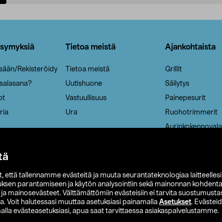
Lisää ostoskoriin
Lisää ostoskoriin
ysymyksiä
Tietoa meistä
Ajankohtaista
isään/Rekisteröidy
Tietoa meistä
Grillit
 salasana?
Uutishuone
Säilytys
ot
Vastuullisuus
Painepesurit
ria
Ura
Ruohotrimmerit
Aurinkokennovala
tä
it, että tallennamme evästeitä ja muuta seurantateknologiaa laitteelles
uksen parantamiseen ja käytön analysointiin sekä mainonnan kohdenta
t ja mainosevästeet. Välttämättömiin evästeisiin ei tarvita suostumustas
a. Voit halutessasi muuttaa asetuksiasi painamalla
Asetukset
. Evästei
lla evästeasetuksiasi, apua saat tarvittaessa asiakaspalvelustamme.