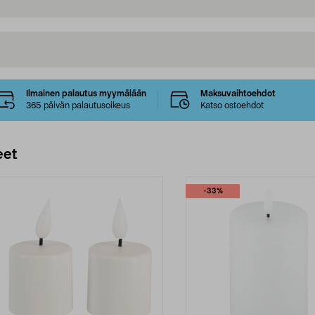
Ilmainen palautus myymälään
Maksuvaihtoehdot
365 päivän palautusoikeus
Katso ostoehdot
eet
-33%