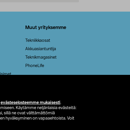
Lisää ostoskoriin
Lisää
Muut yrityksemme
Tekniikkaosat
Akkuasiantuntija
Teknikmagasinet
PhoneLife
isimet
i
evästeselosteemme mukaisesti
.
miseen. Käytämme neljänlaisia evästeitä:
i, sillä ne ovat välttämättömiä
den hyväksyminen on vapaaehtoista. Voit