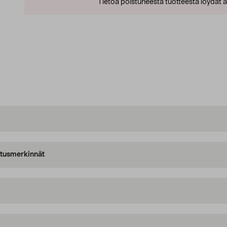
Tietoa poistuneesta tuotteesta löydät al
oitusmerkinnät