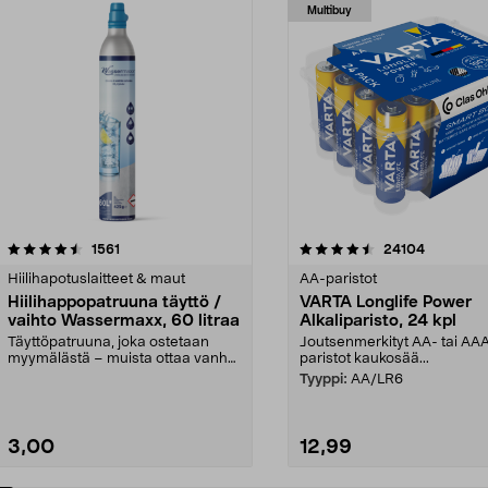
Multibuy
4.5viidestä
arvostelut
4.5viidestä
arvostelut
1561
24104
tähdestä
Hiilihapotuslaitteet & maut
AA-paristot
Hiilihappopatruuna täyttö /
VARTA Longlife Power
vaihto Wassermaxx, 60 litraa
Alkaliparisto, 24 kpl
Täyttöpatruuna, joka ostetaan
Joutsenmerkityt AA- tai AA
myymälästä – muista ottaa vanha
paristot kaukosää...
patruuna mukaasi m...
Tyyppi:
AA/LR6
3,00
12,99