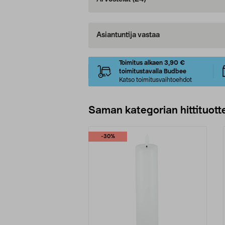
Asiantuntija vastaa
Toimitus alkaen 3,90 €
toimitustavalla Budbee
Katso toimitusvaihtoehdot
Saman kategorian hittituott
-30%