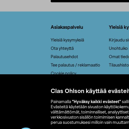
Lisää ostoskoriin
Alatunniste
Asiakaspalvelu
Yleisiä k
Yleisiä kysymyksiä
Kirjaudu s
Ota yhteyttä
Unohtuiko
Palautusehdot
Omat tied
Tee palautus / reklamaatio
Tilaushisto
Cookie policy
Toimitustavat
Saavutettavuus
Clas Ohlson käyttää evästei
Painamalla
”Hyväksy kaikki evästeet”
sall
Evästeitä käytetään sivuston käyttökokem
välttämättömät, toiminnalliset, analyyttise
verkkosivuston sisällön toimimisen kannalt
perua suostumuksesi milloin vain muuttama