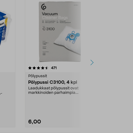
4.5viidestä
arvostelut
4.5
471
6
tähdestä
tähdestä
Pölypussit
Kierrätys & ro
Pölypussi C3100, 4 kpl
Roskapussi,
kahvat, 30 l
Laadukkaat pölypussit ovat
markkinoiden parhaimpia.
A-
Testivoittaja 
Kestävä, jopa 50 % suurempi ...
roskapussi u
Roskapussi, jo
6,00
2,00