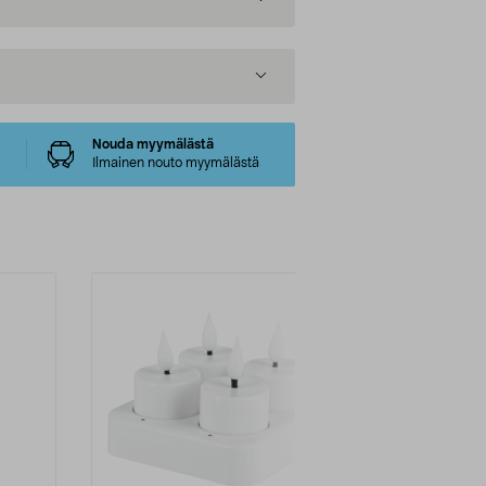
Nouda myymälästä
Ilmainen nouto myymälästä
-31%