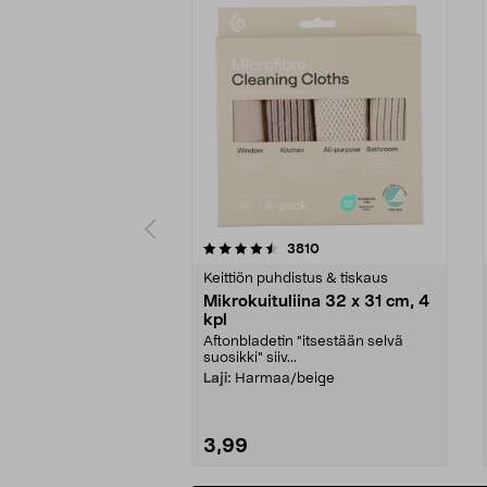
5viidestä
4.5viidestä
arvostelut
3810
tähdestä
tähdestä
Keittiön puhdistus & tiskaus
Mikrokuituliina 32 x 31 cm, 4
kpl
Aftonbladetin "itsestään selvä
suosikki" siiv...
Laji:
Harmaa/beige
3,99