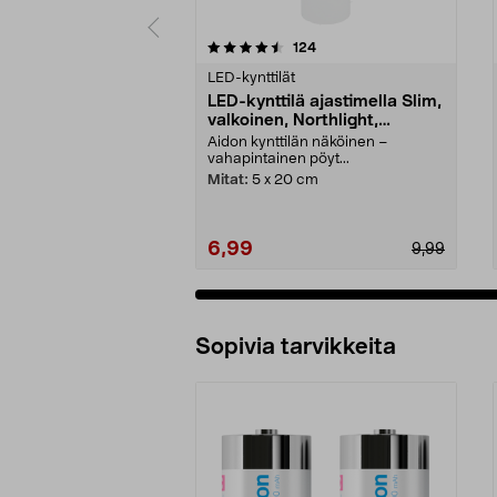
5 viidestä
4.5 viidestä
arvostelut
124
tähdestä
tähdestä
LED-kynttilät
LED-kynttilä ajastimella Slim,
valkoinen, Northlight,
halkaisija 5 cm
Aidon kynttilän näköinen –
vahapintainen pöyt...
Mitat:
5 x 20 cm
6,99
9,99
Sopivia tarvikkeita