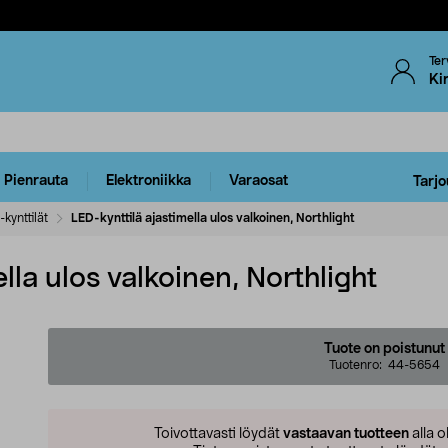
Ter
Ki
Pienrauta
Elektroniikka
Varaosat
Tarjo
kynttilät
LED-kynttilä ajastimella ulos valkoinen, Northlight
lla ulos valkoinen, Northlight
Tuote on poistunut
Tuotenro:
44-5654
Toivottavasti löydät
vastaavan tuotteen
alla o