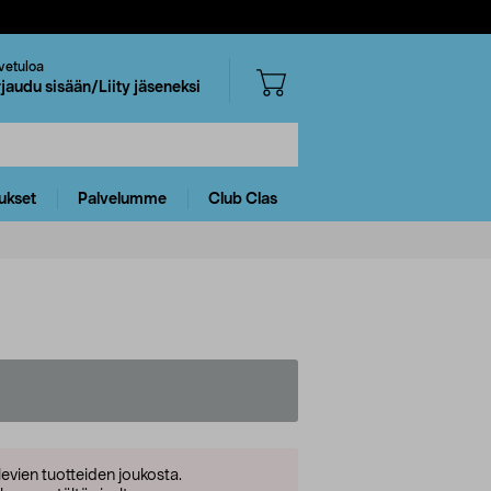
vetuloa
rjaudu sisään/Liity jäseneksi
ukset
Palvelumme
Club Clas
levien tuotteiden joukosta.