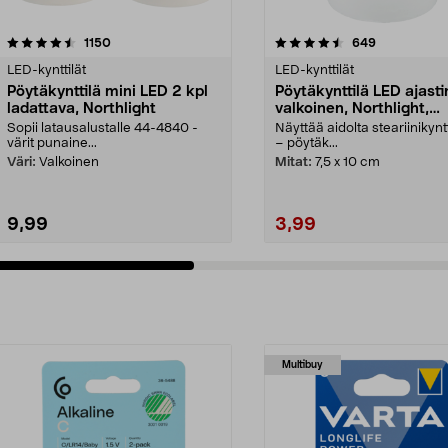
4.5 viidestä
arvostelut
4.5 viidestä
arvostelut
1150
649
tähdestä
LED-kynttilät
LED-kynttilät
Pöytäkynttilä mini LED 2 kpl
Pöytäkynttilä LED ajasti
ladattava, Northlight
valkoinen, Northlight,
halkaisija 7,5 cm
Sopii latausalustalle 44-4840 -
Näyttää aidolta steariinikyntt
värit punaine...
– pöytäk...
Väri:
Valkoinen
Mitat:
7,5 x 10 cm
9,99
3,99
Multibuy