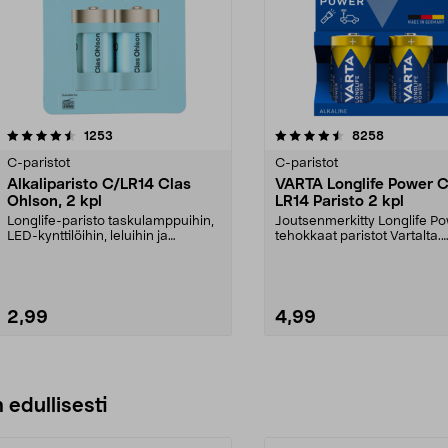
4.5viidestä
arvostelut
arvostelut
1253
8258
tähdestä
C-paristot
C-paristot
Alkaliparisto C/LR14 Clas
VARTA Longlife Power C
Ohlson, 2 kpl
LR14 Paristo 2 kpl
Longlife-paristo taskulamppuihin,
Joutsenmerkitty Longlife P
LED-kynttilöihin, leluihin ja
tehokkaat paristot Vartalta.
radioihin. Jouts...
C-/LR14-paristo, 2...
2,99
4,99
Lisää ostoskoriin
Lisää ostoskoriin
 edullisesti