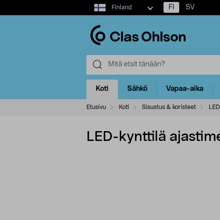
Select
FI
SV
Finland
market
Koti
Sähkö
Vapaa-aika
Etusivu
Koti
Sisustus & koristeet
LED-
LED-kynttilä ajastime