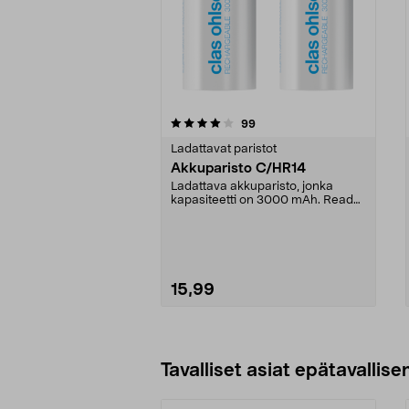
0viidestä
4.5viidestä
arvostelut
99
tähdestä
tähdestä
Ladattavat paristot
Akkuparisto C/HR14
Ladattava akkuparisto, jonka
kapasiteetti on 3000 mAh. Ready
to Use – ladattu ja...
15,99
Lisää ostoskoriin
Tavalliset asiat epätavallisen