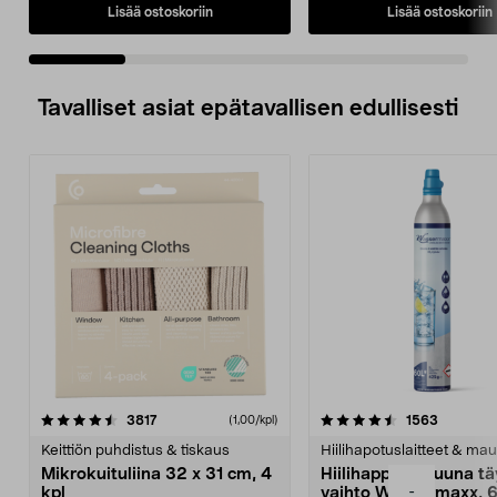
Lisää ostoskoriin
Lisää ostoskoriin
Tavalliset asiat epätavallisen edullisesti
4.5viidestä
arvostelut
4.5viidestä
arvostelu
3817
1563
(1,00/kpl)
tähdestä
t
Keittiön puhdistus & tiskaus
Hiilihapotuslaitteet & mau
Mikrokuituliina 32 x 31 cm, 4
Hiilihappopatruuna tä
-
kpl
vaihto Wassermaxx, 6