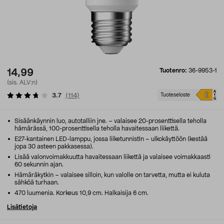
Tuotenro:
36-9953-1
14,99
(sis. ALV:n)
3.7
(
114
)
Tuoteseloste
Sisäänkäynnin luo, autotalliin jne. – valaisee 20-prosenttisella teholla
hämärässä, 100-prosenttisella teholla havaitessaan liikettä.
E27-kantainen LED-lamppu, jossa liiketunnistin – ulkokäyttöön (kestää
jopa 30 asteen pakkasessa).
Lisää valonvoimakkuutta havaitessaan liikettä ja valaisee voimakkaasti
60 sekunnin ajan.
Hämäräkytkin – valaisee silloin, kun valolle on tarvetta, mutta ei kuluta
sähköä turhaan.
470 luumenia. Korkeus 10,9 cm. Halkaisija 6 cm.
Lisätietoja