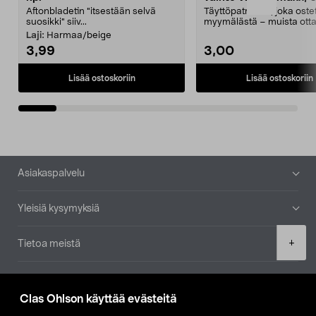
Aftonbladetin "itsestään selvä
Täyttöpatruuna, joka ost
suosikki" siiv...
myymälästä – muista ott
patruuna mukaasi m...
Laji:
Harmaa/beige
3,99
3,00
Lisää ostoskoriin
Lisää ostoskoriin
Alatunniste
Asiakaspalvelu
Yleisiä kysymyksiä
Product
+
Tietoa meistä
quantity
Ajankohtaista
Clas Ohlson käyttää evästeitä
Muut yrityksemme