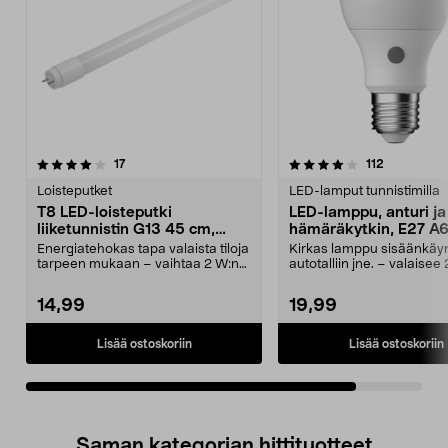
4.0viidestä
arvostelut
arvostelut
17
112
tähdestä
Loisteputket
LED-lamput tunnistimilla
T8 LED-loisteputki
LED-lamppu, anturi ja
liiketunnistin G13 45 cm,
hämäräkytkin, E27 A6
neutraali valkoinen
W
Energiatehokas tapa valaista tiloja
Kirkas lamppu sisäänkäyn
tarpeen mukaan – vaihtaa 2 W:n
autotalliin jne. – valaisee
ja 6 W:n väli...
prosenttisella t...
14,99
19,99
Lisää ostoskoriin
Lisää ostoskoriin
Saman kategorian hittituotteet