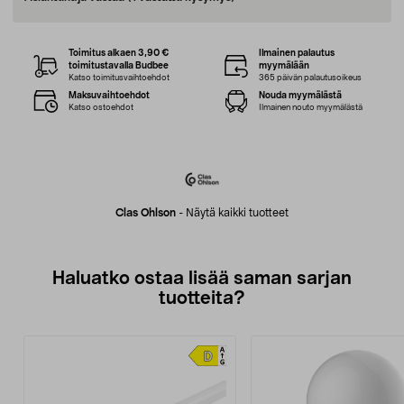
Toimitus alkaen 3,90 €
Ilmainen palautus
toimitustavalla Budbee
myymälään
Katso toimitusvaihtoehdot
365 päivän palautusoikeus
Maksuvaihtoehdot
Nouda myymälästä
Katso ostoehdot
Ilmainen nouto myymälästä
Clas Ohlson
-
Näytä kaikki tuotteet
Haluatko ostaa lisää saman sarjan
tuotteita?