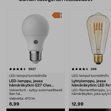
4.5 viidestä
arvostelut
4.0 viidestä
arvostelut
3927
266
tähdestä
t
LED-lamput tunnistimilla
LED-lamput tunnistimilla
LED-lamppu, jossa
Lyhtylamppu, jossa
hämäräkytkin E27 Clas
hämäräkytkin LED Ret
Ohlson
Northlight
Valoanturit - syttyy automaattisesti
LED-filamenttilamppu, jo
illan hä...
hämäräkytkin, joka sytytt
lampun automaattisesti i..
Valovirta:
470 lm
6,99
12,99