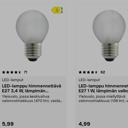
4.5viidestä
arvostelut
4.5viidestä
arvostelut
71
62
tähdestä
LED-lamput
LED-lamput
LED-lamppu himmennettävä
LED-lamppu himmennet
E27 3,4 W, lämpimän
E27 1 W, lämpimän valk
valkoinen
Yleisvalo, jossa keskivahva
Yleisvalo, jossa miellyttävä
valonvoimakkuus (470 lm), vastaa
valonvoimakkuus (136 lm), 
40 W:n hehkulamppua...
15 W:n hehkulamppu...
5,99
4,99