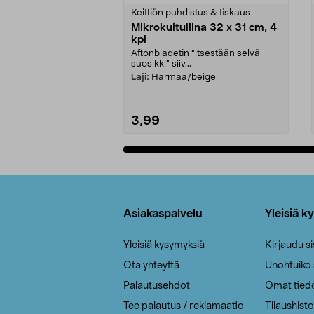
tähdestä
tähdestä
Keittiön puhdistus & tiskaus
Mikrokuituliina 32 x 31 cm, 4
kpl
Aftonbladetin "itsestään selvä
suosikki" siiv...
Laji:
Harmaa/beige
3,99
Lisää ostoskoriin
Alatunniste
Asiakaspalvelu
Yleisiä k
Yleisiä kysymyksiä
Kirjaudu s
Ota yhteyttä
Unohtuiko
Palautusehdot
Omat tied
Tee palautus / reklamaatio
Tilaushisto