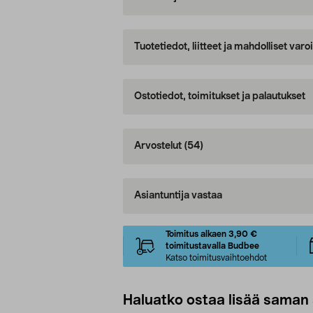
Tuotetiedot, liitteet ja mahdolliset var
Ostotiedot, toimitukset ja palautukset
Arvostelut
(54)
Asiantuntija vastaa
Toimitus alkaen 3,90 €
toimitustavalla Budbee
Katso toimitusvaihtoehdot
Haluatko ostaa lisää saman 