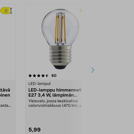
arvostelut
60
tähdestä
LED-lamput
tävä
LED-lamppu himmennettävä
oinen
E27 3,4 W, lämpimän
valkoinen
Yleisvalo, jossa keskivahva
vastaa
valonvoimakkuus (470 lm), vastaa
40 W:n hehkulamppua...
5,99