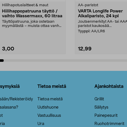
tähdestä
Hiilihapotuslaitteet & maut
AA-paristot
Hiilihappopatruuna täyttö /
VARTA Longlife Power
vaihto Wassermaxx, 60 litraa
Alkaliparisto, 24 kpl
Täyttöpatruuna, joka ostetaan
Joutsenmerkityt AA- tai AA
myymälästä – muista ottaa vanha
paristot kaukosää...
patruuna mukaasi m...
Tyyppi:
AA/LR6
3,00
12,99
Lisää ostoskoriin
Lisää ostoskoriin
ysymyksiä
Tietoa meistä
Ajankohtaista
isään/Rekisteröidy
Tietoa meistä
Grillit
 salasana?
Uutishuone
Säilytys
ot
Vastuullisuus
Painepesurit
ria
Ura
Ruohotrimmerit