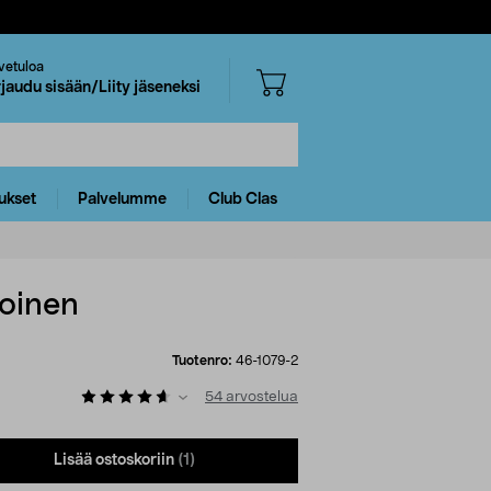
vetuloa
rjaudu sisään/Liity jäseneksi
ukset
Palvelumme
Club Clas
oinen
Tuotenro:
46-1079-2
54
arvostelua
Lisää ostoskoriin
(1)