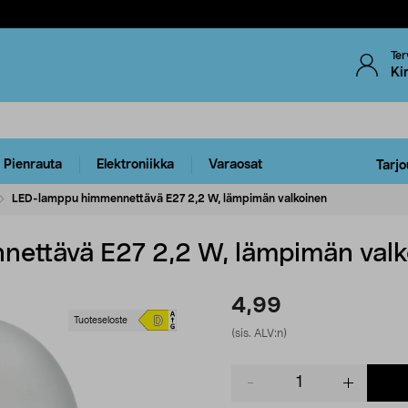
Ter
Ki
Pienrauta
Elektroniikka
Varaosat
Tarjo
LED-lamppu himmennettävä E27 2,2 W, lämpimän valkoinen
ettävä E27 2,2 W, lämpimän valk
4,99
Tuoteseloste
(sis. ALV:n)
Product
quantity