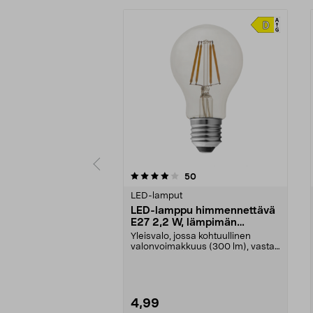
0viidestä
4.5viidestä
arvostelut
50
tähdestä
tähdestä
LED-lamput
LED-lamppu himmennettävä
E27 2,2 W, lämpimän
valkoinen
Yleisvalo, jossa kohtuullinen
valonvoimakkuus (300 lm), vastaa
30 W:n hehkulampp...
4,99