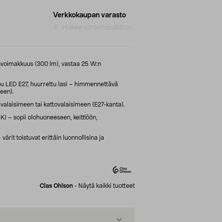
Verkkokaupan varasto
Hakee varastosaldoa...
onvoimakkuus (300 lm), vastaa 25 W:n
 LED E27, huurrettu lasi – himmennettävä
een).
valaisimeen tai kattovalaisimeen (E27-kanta).
) – sopii olohuoneeseen, keittiöön,
värit toistuvat erittäin luonnollisina ja
Clas Ohlson
-
Näytä kaikki tuotteet