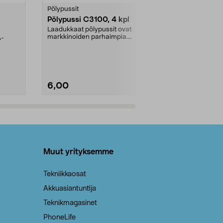
tähdestä
tähdestä
Pölypussit
Kierrätys & ro
Pölypussi C3100, 4 kpl
Roskapussi,
kahvat, 30 l
Laadukkaat pölypussit ovat
markkinoiden parhaimpia.
A-
Testivoittaja 
Kestävä, jopa 50 % suurempi ...
roskapussi u
Roskapussi, jo
6,00
2,00
Lisää ostoskoriin
Lisää
Muut yrityksemme
Tekniikkaosat
Akkuasiantuntija
Teknikmagasinet
PhoneLife