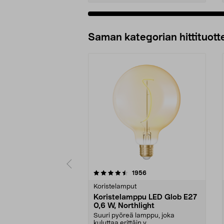
Lisää ostoskoriin
Saman kategorian hittituott
5 viidestä
4.5 viidestä
arvostelut
1956
tähdestä
tähdestä
Koristelamput
Koristelamppu LED Glob E27
0,6 W, Northlight
Suuri pyöreä lamppu, joka
kuluttaa erittäin v...