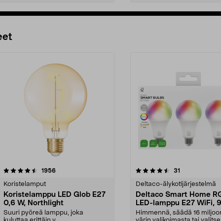
Lisää ostoskoriin
Lisää ostoskoriin
eet
4.5 viidestä
arvostelut
5.0 viidestä
arvostelut
1956
31
tähdestä
Koristelamput
Deltaco-älykotijärjestelmä
Koristelamppu LED Glob E27
Deltaco Smart Home R
0,6 W, Northlight
LED-lamppu E27 WiFi, 9
kpl
Suuri pyöreä lamppu, joka
Himmennä, säädä 16 miljo
kuluttaa erittäin v...
värin valikoimasta tai valitse