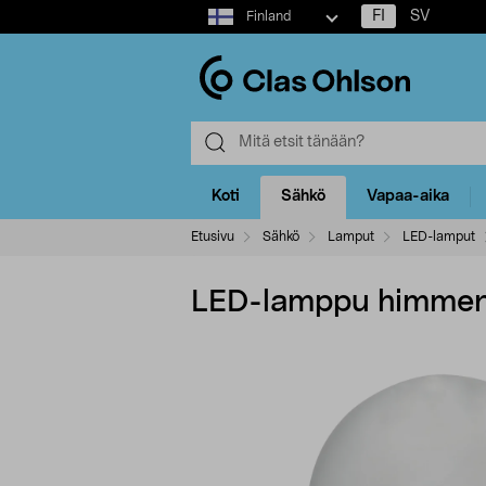
Select
FI
SV
Finland
market
Koti
Sähkö
Vapaa-aika
Etusivu
Sähkö
Lamput
LED-lamput
LED-lamppu himmenn