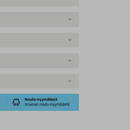
Nouda myymälästä
Ilmainen nouto myymälästä