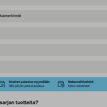
oitusmerkinnät
Ilmainen palautus myymälään
Maksuvaihtoehdot
365 päivän palautusoikeus
Katso ostoehdot
sarjan tuotteita?