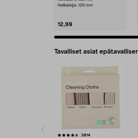
Halkaisija:
125 mm
12,99
Tavalliset asiat epätavallisen
5viidestä
4.5viidestä
arvostelut
3814