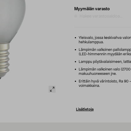
Myymälän varasto
Hakee varastosaldoa...
Yleisvalo, jossa keskivahva val
hehkulamppua.
Lämpimän valkoinen pallolamppu
(LED-himmennin myydään eriks
Lamppu pöytävalaisimeen, lattia
Lämpimän valkoinen valo (2700 K
makuuhuoneeseen jne.
Erittäin hyvä värintoisto, Ra 90 – 
voimakkaina.
Lisätietoja