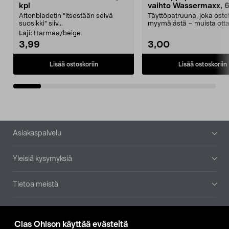
kpl
vaihto Wassermaxx, 6
Aftonbladetin "itsestään selvä
Täyttöpatruuna, joka ost
suosikki" siiv...
myymälästä – muista ott
patruuna mukaasi m...
Laji:
Harmaa/beige
3,99
3,00
Lisää ostoskoriin
Lisää ostoskoriin
Alatunniste
Asiakaspalvelu
Yleisiä kysymyksiä
Tietoa meistä
Ajankohtaista
Clas Ohlson käyttää evästeitä