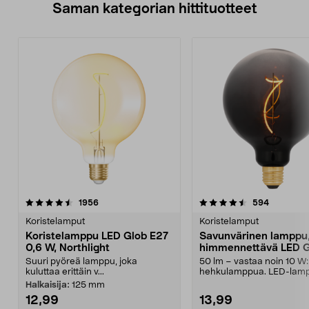
Saman kategorian hittituotteet
4.5 viidestä
arvostelut
4.5 viidestä
arvostelut
1956
594
tähdestä
t
Koristelamput
Koristelamput
Koristelamppu LED Glob E27
Savunvärinen lamppu
0,6 W, Northlight
himmennettävä LED 
E27 Smokey, musta
Suuri pyöreä lamppu, joka
50 lm – vastaa noin 10 W
kuluttaa erittäin v...
hehkulamppua. LED-lamp
kannalla, tumma savunvär
Halkaisija:
125 mm
12,99
13,99