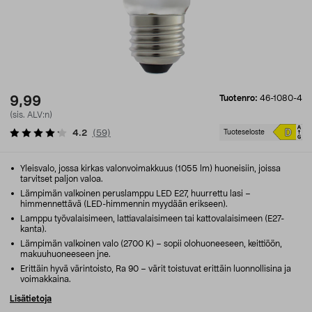
Tuotenro:
46-1080-4
9,99
(sis. ALV:n)
4.2
(
59
)
Tuoteseloste
Yleisvalo, jossa kirkas valonvoimakkuus (1055 lm) huoneisiin, joissa
tarvitset paljon valoa.
Lämpimän valkoinen peruslamppu LED E27, huurrettu lasi –
himmennettävä (LED-himmennin myydään erikseen).
Lamppu työvalaisimeen, lattiavalaisimeen tai kattovalaisimeen (E27-
kanta).
Lämpimän valkoinen valo (2700 K) – sopii olohuoneeseen, keittiöön,
makuuhuoneeseen jne.
Erittäin hyvä värintoisto, Ra 90 – värit toistuvat erittäin luonnollisina ja
voimakkaina.
Lisätietoja