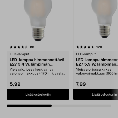
4.5viidestä
arvostelut
4.5viidestä
arvostelut
83
120
tähdestä
t
LED-lamput
LED-lamput
LED-lamppu himmennettävä
LED-lamppu himmenn
E27 3,4 W, lämpimän
E27 5,9 W, lämpimän
valkoinen
valkoinen
Yleisvalo, jossa keskivahva
Yleisvalo, jossa kirkas
valonvoimakkuus (470 lm), vastaa
valonvoimakkuus (806 lm
40 W:n hehkulamppua...
huoneiisin, joissa tarvitset
5,99
7,99
Lisää ostoskoriin
Lisää ostoskoriin