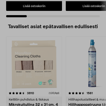
Lisää ostoskoriin
Lisää ostoskoriin
Tavalliset asiat epätavallisen edullisesti
4.5viidestä
arvostelut
4.5viidestä
arvostelu
3810
1561
(1,00/kpl)
tähdestä
t
Keittiön puhdistus & tiskaus
Hiilihapotuslaitteet & mau
Mikrokuituliina 32 x 31 cm, 4
Hiilihappopatruuna tä