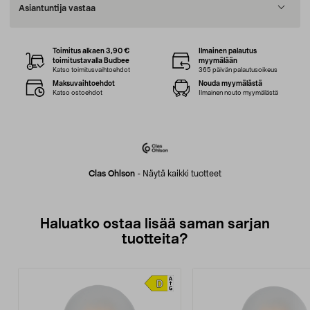
Asiantuntija vastaa
Toimitus alkaen 3,90 €
Ilmainen palautus
toimitustavalla Budbee
myymälään
Katso toimitusvaihtoehdot
365 päivän palautusoikeus
Maksuvaihtoehdot
Nouda myymälästä
Katso ostoehdot
Ilmainen nouto myymälästä
Clas Ohlson
-
Näytä kaikki tuotteet
Haluatko ostaa lisää saman sarjan
tuotteita?