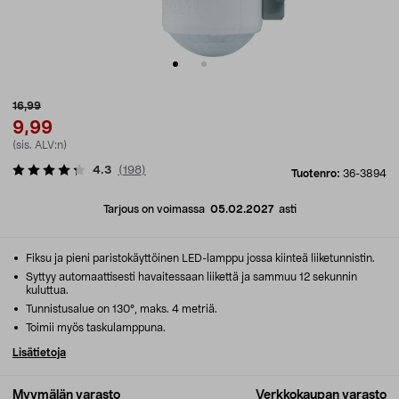
16,99
9,99
(sis. ALV:n)
4.3
(
198
)
Tuotenro:
36-3894
Tarjous on voimassa
05.02.2027
asti
Fiksu ja pieni paristokäyttöinen LED-lamppu jossa kiinteä liiketunnistin.
Syttyy automaattisesti havaitessaan liikettä ja sammuu 12 sekunnin
kuluttua.
Tunnistusalue on 130°, maks. 4 metriä.
Toimii myös taskulamppuna.
Lisätietoja
Myymälän varasto
Verkkokaupan varasto