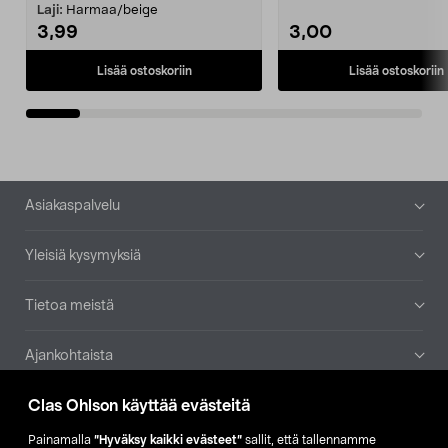
patruuna mukaasi m...
Laji:
Harmaa/beige
3,99
3,00
Lisää ostoskoriin
Lisää ostoskoriin
Alatunniste
Asiakaspalvelu
Yleisiä kysymyksiä
Tietoa meistä
Ajankohtaista
Clas Ohlson käyttää evästeitä
Muut yrityksemme
Painamalla
”Hyväksy kaikki evästeet”
sallit, että tallennamme