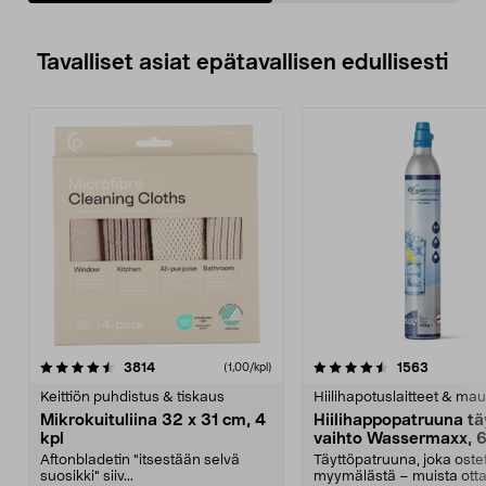
Tavalliset asiat epätavallisen edullisesti
4.5viidestä
arvostelut
4.5viidestä
arvostelu
3814
1563
(1,00/kpl)
tähdestä
t
Keittiön puhdistus & tiskaus
Hiilihapotuslaitteet & mau
Mikrokuituliina 32 x 31 cm, 4
Hiilihappopatruuna tä
kpl
vaihto Wassermaxx, 6
Aftonbladetin "itsestään selvä
Täyttöpatruuna, joka ost
suosikki" siiv...
myymälästä – muista ott