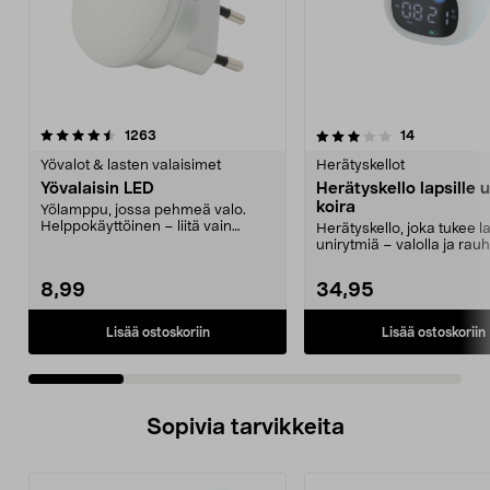
3.5 viidestä
arvostelut
4.0 viidestä
arvostelut
1263
14
tähdestä
t
Yövalot & lasten valaisimet
Herätyskellot
Yövalaisin LED
Herätyskello lapsille u
koira
Yölamppu, jossa pehmeä valo.
Helppokäyttöinen – liitä vain
Herätyskello, joka tukee 
pistorasiaan. Hämäräk...
unirytmiä – valolla ja rauho
äänillä. H...
8,99
34,95
Lisää ostoskoriin
Lisää ostoskoriin
Sopivia tarvikkeita