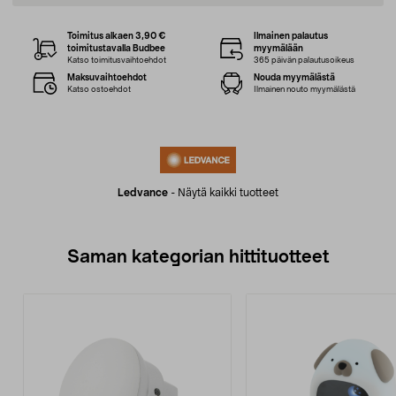
Toimitus alkaen 3,90 €
Ilmainen palautus
toimitustavalla Budbee
myymälään
Katso toimitusvaihtoehdot
365 päivän palautusoikeus
Maksuvaihtoehdot
Nouda myymälästä
Katso ostoehdot
Ilmainen nouto myymälästä
Ledvance
-
Näytä kaikki tuotteet
Saman kategorian hittituotteet