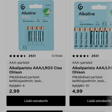
4.5viidestä
arvostelut
4.5viidestä
arvostelu
2531
2531
(0,75/kpl)
tähdestä
t
AAA-paristot
AAA-paristot
Alkaliparisto AAA/LR03 Clas
Alkaliparisto AAA/LR
Ohlson
Ohlson
Pitkäikäiset paristot
Pitkäikäiset paristot
keittiöajastimiin, task...
keittiöajastimiin, task...
Kpl/pkt:
4
Kpl/pkt:
10
2,99
4,99
Lisää ostoskoriin
Lisää ostoskoriin