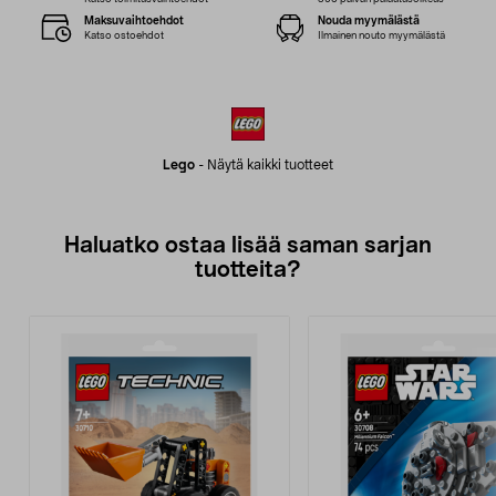
Maksuvaihtoehdot
Nouda myymälästä
Katso ostoehdot
Ilmainen nouto myymälästä
Lego
-
Näytä kaikki tuotteet
Haluatko ostaa lisää saman sarjan
tuotteita?