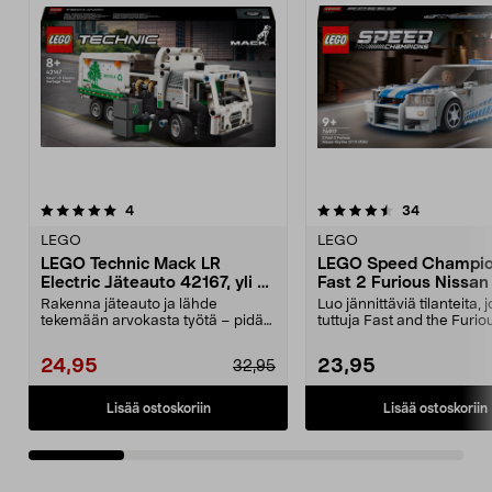
4.5 viidestä
arvostelut
5.0 viidestä
arvostelut
4
34
tähdestä
t
LEGO
LEGO
LEGO Technic Mack LR
LEGO Speed Champio
Electric Jäteauto 42167, yli 8-
Fast 2 Furious Nissan
vuotiaille
GT-R (R34) 76917, yli 
Rakenna jäteauto ja lähde
Luo jännittäviä tilanteita, 
vuotiaille
tekemään arvokasta työtä – pidä
tuttuja Fast and the Furio
kaupunki puhtaana vihr...
elokuvista....
24,95
23,95
32,95
Lisää ostoskoriin
Lisää ostoskoriin