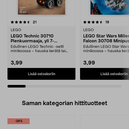
4.5viidestä
arvostelut
4.5viidestä
arvostelut
21
19
tähdestä
t
LEGO
LEGO
LEGO Technic 30710
LEGO Star Wars Mill
Pienkuormaaja, yli 7-
Falcon 30708 Minipus
vuotiaille
Edullinen LEGO Technic -setti
Edullinen LEGO Star Wars 
minikoossa – hauska kerätä tai
minikoossa – hauska kerä
antaa pois. Rakenna...
antaa lahjaksi. R...
3,99
3,99
Lisää ostoskoriin
Lisää ostoskoriin
Saman kategorian hittituotteet
-24%