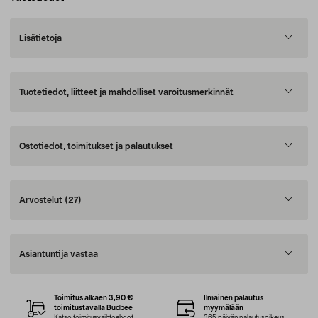
Lisätietoja
Tuotetiedot, liitteet ja mahdolliset varoitusmerkinnät
Ostotiedot, toimitukset ja palautukset
Arvostelut
(27)
Asiantuntija vastaa
Toimitus alkaen 3,90 €
Ilmainen palautus
toimitustavalla Budbee
myymälään
Katso toimitusvaihtoehdot
365 päivän palautusoikeus