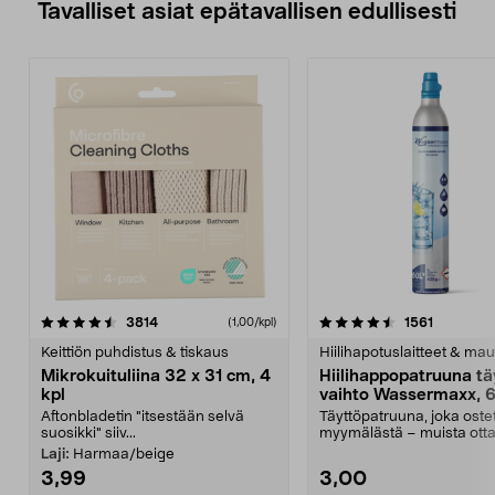
Tavalliset asiat epätavallisen edullisesti
4.5viidestä
arvostelut
4.5viidestä
arvostelu
3814
1561
(1,00/kpl)
tähdestä
t
Keittiön puhdistus & tiskaus
Hiilihapotuslaitteet & mau
Mikrokuituliina 32 x 31 cm, 4
Hiilihappopatruuna tä
kpl
vaihto Wassermaxx, 6
Aftonbladetin "itsestään selvä
Täyttöpatruuna, joka ost
suosikki" siiv...
myymälästä – muista ott
patruuna mukaasi m...
Laji:
Harmaa/beige
3,99
3,00