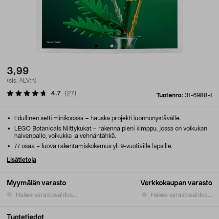
3,99
(sis. ALV:n)
4.7
(
27
)
Tuotenro:
31-6988-1
Edullinen setti minikoossa – hauska projekti luonnonystävälle.
LEGO Botanicals Niittykukat – rakenna pieni kimppu, jossa on voikukan
haivenpallo, voikukka ja vehnäntähkä.
77 osaa – luova rakentamiskokemus yli 9-vuotiaille lapsille.
Lisätietoja
Myymälän varasto
Verkkokaupan varasto
Hakee varastosaldoa...
Hakee varastosaldoa...
Tuotetiedot