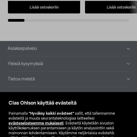
Lisää ostoskoriin
Lisää ostoskoriin
Alatunniste
Asiakaspalvelu
Yleisiä kysymyksiä
Tietoa meistä
Ajankohtaista
Clas Ohlson käyttää evästeitä
Muut yrityksemme
Painamalla
”Hyväksy kaikki evästeet”
sallit, että tallennamme
evästeitä ja muuta seurantateknologiaa laitteellesi
evästeselosteemme mukaisesti
. Evästeitä käytetään sivuston
Etsi myymälä
käyttökokemuksen parantamiseen ja käytön analysointiin sekä
mainonnan kohdentamiseen. Käytämme neljänlaisia evästeitä: