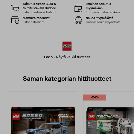
Toimitus alkaen 3,90 €
Ilmainen palautus
toimitustavalla Budbee
myymälään
Katso toimitusvaihtoehdot
365 päivän palautusoikeus
Maksuvaihtoehdot
Nouda myymälästä
Katso ostoehdot
Ilmainen nouto myymälästä
Lego
-
Näytä kaikki tuotteet
Saman kategorian hittituotteet
-24%