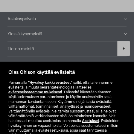
Alatunniste
Asiakaspalvelu
Yleisiä kysymyksiä
Product
+
Tietoa meistä
quantity
Ajankohtaista
Clas Ohlson käyttää evästeitä
Muut yrityksemme
Painamalla
”Hyväksy kaikki evästeet”
sallit, että tallennamme
evästeitä ja muuta seurantateknologiaa laitteellesi
evästeselosteemme mukaisesti
. Evästeitä käytetään sivuston
Etsi myymälä
käyttökokemuksen parantamiseen ja käytön analysointiin sekä
mainonnan kohdentamiseen. Käytämme neljänlaisia evästeitä:
välttämättömät, toiminnalliset, analyyttiset ja mainosevästeet.
SE
NO
FI
Välttämättömiin evästeisiin ei tarvita suostumustasi, sillä ne ovat
välttämättömiä verkkosivuston sisällön toimimisen kannalta. Voit
FI
SV
halutessasi muuttaa asetuksiasi painamalla
Asetukset
. Evästeiden
hyväksyminen on vapaaehtoista. Voit perua suostumuksesi milloin
vain muuttamalla evästeasetuksiasi, apua saat tarvittaessa