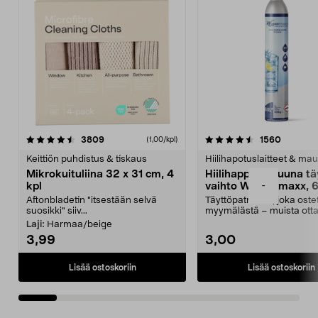
4.5viidestä
arvostelut
4.5viidestä
arvostel
3809
1560
(1,00/kpl)
tähdestä
t
Keittiön puhdistus & tiskaus
Hiilihapotuslaitteet & mau
Mikrokuituliina 32 x 31 cm, 4
Hiilihappopatruuna tä
-
kpl
vaihto Wassermaxx, 6
Aftonbladetin "itsestään selvä
Täyttöpatruuna, joka ost
suosikki" siiv...
myymälästä – muista ott
patruuna mukaasi m...
Laji:
Harmaa/beige
3,99
3,00
Lisää ostoskoriin
Lisää ostoskoriin