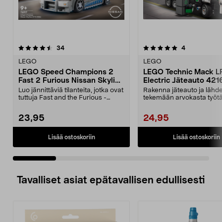
5.0 viidestä
arvostelut
5.0 viidestä
arvostelut
34
4
tähdestä
t
LEGO
LEGO
LEGO Speed Champions 2
LEGO Technic Mack L
Fast 2 Furious Nissan Skyline
Electric Jäteauto 42167
GT-R (R34) 76917, yli 9-
vuotiaille
Luo jännittäviä tilanteita, jotka ovat
Rakenna jäteauto ja lähd
vuotiaille
tuttuja Fast and the Furious -
tekemään arvokasta työtä
elokuvista....
kaupunki puhtaana vihr...
23,95
24,95
Lisää ostoskoriin
Lisää ostoskoriin
Tavalliset asiat epätavallisen edullisesti