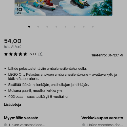
54,00
(sis. ALV:n)
5.0
(
1
)
Tuotenro:
31-7201-9
Lähde pelastustehtäviin ambulanssilentokoneella.
LEGO City Pelastuslaitoksen ambulanssilentokone – avattava kylki ja
lääkintälaboratorio.
Sisältää lääkärin, lentäjän, ensihoitajan ja hiihtäjän.
Mukana paarit, moottorikelkka ym.
403 osaa – suositusikä yli 6-vuotiaille.
Lisätietoja
Myymälän varasto
Verkkokaupan varasto
Hakee varastosaldoa...
Hakee varastosaldoa...