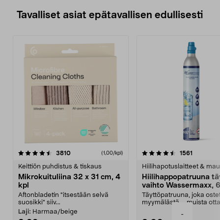
Tavalliset asiat epätavallisen edullisesti
4.5viidestä
arvostelut
4.5viidestä
arvostelu
3810
1561
(1,00/kpl)
tähdestä
t
Keittiön puhdistus & tiskaus
Hiilihapotuslaitteet & mau
Mikrokuituliina 32 x 31 cm, 4
Hiilihappopatruuna tä
kpl
vaihto Wassermaxx, 6
Aftonbladetin "itsestään selvä
Täyttöpatruuna, joka ost
suosikki" siiv...
myymälästä – muista ott
patruuna mukaasi m...
Laji:
Harmaa/beige
-