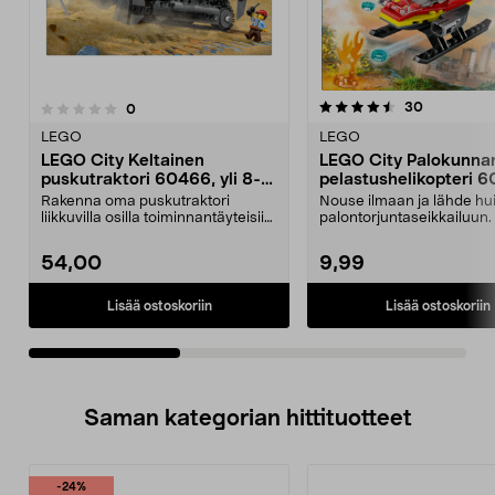
4.5viidestä
4.5viidestä
arvostelut
30
arvostelut
0
tähdestä
t
LEGO
LEGO
LEGO City Keltainen
LEGO City Palokunna
puskutraktori 60466, yli 8-
pelastushelikopteri 60
vuotiaille
5-vuotiaille
Rakenna oma puskutraktori
Nouse ilmaan ja lähde h
liikkuvilla osilla toiminnantäyteisiin
palontorjuntaseikkailuun
leikkeihin. LEG...
City Palokunnan pel...
54,00
9,99
Lisää ostoskoriin
Lisää ostoskoriin
Saman kategorian hittituotteet
-24%