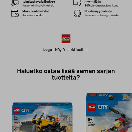
toimitustavalla Budbee
myymälään
Katso toimitusvaihtoehdot
365 päivän palautusoikeus
Maksuvaihtoehdot
Nouda myymälästä
Katso ostoehdot
Ilmainen nouto myymälästä
Lego
-
Näytä kaikki tuotteet
Haluatko ostaa lisää saman sarjan
tuotteita?