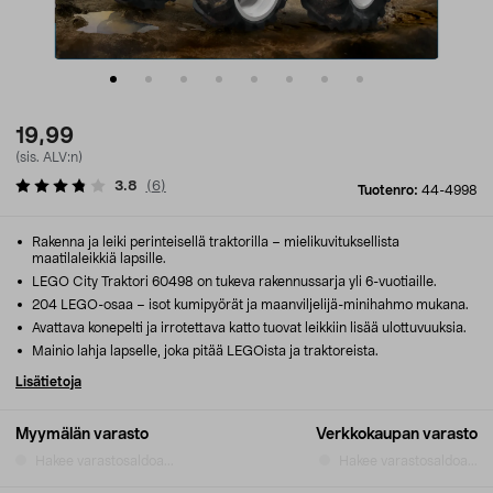
19,99
(sis. ALV:n)
3.8
(
6
)
Tuotenro:
44-4998
Rakenna ja leiki perinteisellä traktorilla – mielikuvituksellista
maatilaleikkiä lapsille.
LEGO City Traktori 60498 on tukeva rakennussarja yli 6-vuotiaille.
204 LEGO-osaa – isot kumipyörät ja maanviljelijä-minihahmo mukana.
Avattava konepelti ja irrotettava katto tuovat leikkiin lisää ulottuvuuksia.
Mainio lahja lapselle, joka pitää LEGOista ja traktoreista.
Lisätietoja
Myymälän varasto
Verkkokaupan varasto
Hakee varastosaldoa...
Hakee varastosaldoa...