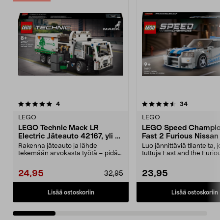
4.5 viidestä
arvostelut
5.0 viidestä
arvostelut
4
34
tähdestä
t
LEGO
LEGO
LEGO Technic Mack LR
LEGO Speed Champio
Electric Jäteauto 42167, yli 8-
Fast 2 Furious Nissan
vuotiaille
GT-R (R34) 76917, yli 
Rakenna jäteauto ja lähde
Luo jännittäviä tilanteita, 
vuotiaille
tekemään arvokasta työtä – pidä
tuttuja Fast and the Furio
kaupunki puhtaana vihr...
elokuvista....
24,95
23,95
32,95
Lisää ostoskoriin
Lisää ostoskoriin