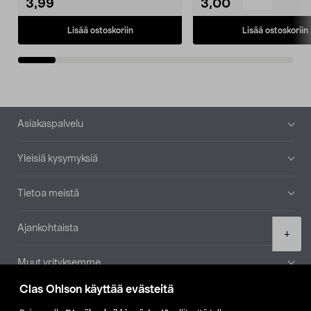
3,99
3,00
Lisää ostoskoriin
Lisää ostoskoriin
Alatunniste
Asiakaspalvelu
Yleisiä kysymyksiä
Tietoa meistä
Ajankohtaista
Product
+
quantity
Muut yrityksemme
Clas Ohlson käyttää evästeitä
Etsi myymälä