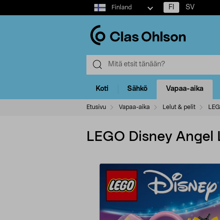
Select
FI
SV
Finland
market
Koti
Sähkö
Vapaa-aika
Etusivu
Vapaa-aika
Lelut & pelit
LE
LEGO Disney Angel L