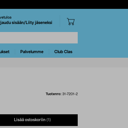
vetuloa
rjaudu sisään/Liity jäseneksi
ukset
Palvelumme
Club Clas
Tuotenro:
31-7201-2
Lisää ostoskoriin
(1)