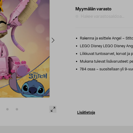
Myymälän varasto
Hakee varastosaldoa...
Rakenna ja esittele Angel – Stitc
LEGO Disney LEGO Disney Angel 
Liikkuvat tuntosarvet, korvat ja 
Mukana tulevat lisävarusteet: p
784 osaa – suositellaan yli 9-vuot
Lisätietoja