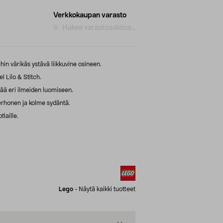
Verkkokaupan varasto
Hakee varastosaldoa...
hin värikäs ystävä liikkuvine osineen.
Lilo & Stitch.
pää eri ilmeiden luomiseen.
erhonen ja kolme sydäntä.
iaille.
Lego
-
Näytä kaikki tuotteet