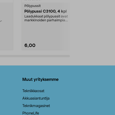
tähdestä
tähdestä
Pölypussit
Kierrätys & ro
Pölypussi C3100, 4 kpl
Roskapussi,
kahvat, 30 l
Laadukkaat pölypussit ovat
markkinoiden parhaimpia.
A-
Testivoittaja 
Kestävä, jopa 50 % suurempi ...
roskapussi u
Roskapussi, jo
6,00
2,00
Lisää ostoskoriin
Lisää
Muut yrityksemme
Tekniikkaosat
Akkuasiantuntija
Teknikmagasinet
PhoneLife