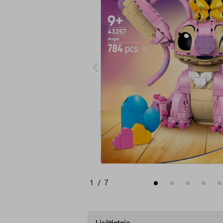
1
/
7