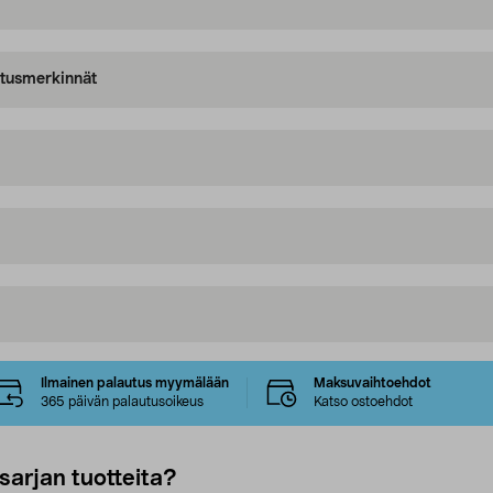
oitusmerkinnät
Ilmainen palautus myymälään
Maksuvaihtoehdot
365 päivän palautusoikeus
Katso ostoehdot
sarjan tuotteita?