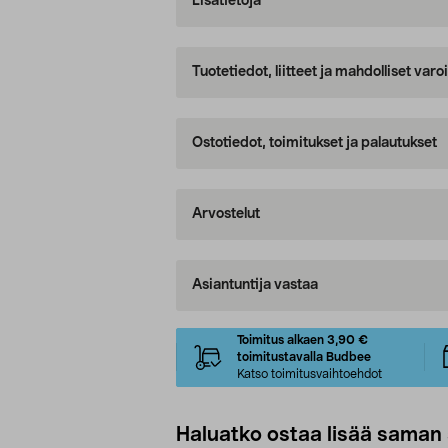
Lisätietoja
Tuotetiedot, liitteet ja mahdolliset var
Ostotiedot, toimitukset ja palautukset
Arvostelut
Asiantuntija vastaa
Toimitus alkaen 3,90 €
toimitustavalla Budbee
Katso toimitusvaihtoehdot
Haluatko ostaa lisää saman 