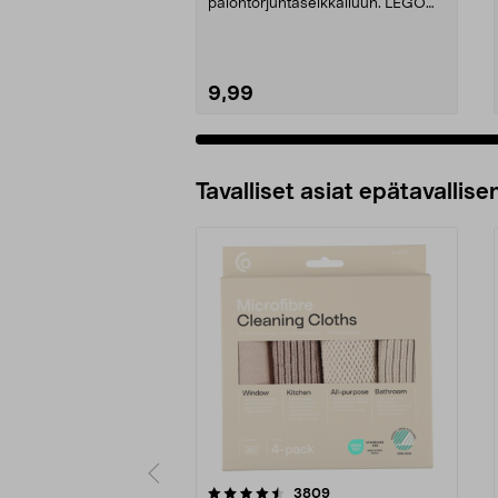
palontorjuntaseikkailuun. LEGO
City Palokunnan pel...
9,99
Tavalliset asiat epätavallisen
5viidestä
4.5viidestä
arvostelut
3809