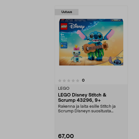
Uutuus
arvostelut
0
0 viidestä
tähdestä
LEGO
LEGO Disney Stitch &
Scrump 43296, 9+
Rakenna ja laita esille Stitch ja
Scrump Disneyn suositusta
lastenelokuvasta. LE...
67,00