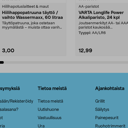
tähdestä
Hiilihapotuslaitteet & maut
AA-paristot
Hiilihappopatruuna täyttö /
VARTA Longlife Power
vaihto Wassermaxx, 60 litraa
Alkaliparisto, 24 kpl
Täyttöpatruuna, joka ostetaan
Joutsenmerkityt AA- tai AA
myymälästä – muista ottaa vanha
paristot kaukosää...
patruuna mukaasi m...
Tyyppi:
AA/LR6
3,00
12,99
Lisää ostoskoriin
Lisää ostoskoriin
ysymyksiä
Tietoa meistä
Ajankohtaista
isään/Rekisteröidy
Tietoa meistä
Grillit
 salasana?
Uutishuone
Säilytys
ot
Vastuullisuus
Painepesurit
ria
Ura
Ruohotrimmerit