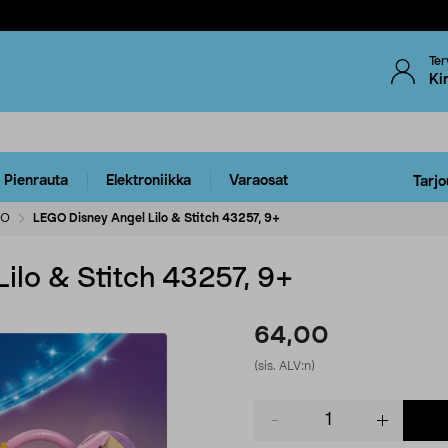
Ter
Ki
Pienrauta
Elektroniikka
Varaosat
Tarjo
GO
LEGO Disney Angel Lilo & Stitch 43257, 9+
ilo & Stitch 43257, 9+
64,00
(sis. ALV:n)
Product
quantity