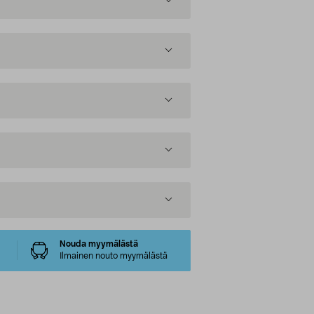
Nouda myymälästä
Ilmainen nouto myymälästä