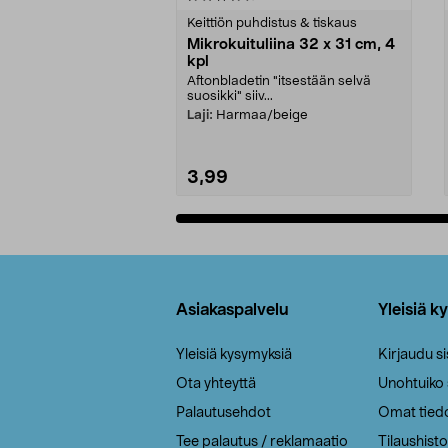
tähdestä
tähdestä
Keittiön puhdistus & tiskaus
Mikrokuituliina 32 x 31 cm, 4
kpl
Aftonbladetin "itsestään selvä
suosikki" siiv...
Laji:
Harmaa/beige
3,99
Lisää ostoskoriin
Alatunniste
Asiakaspalvelu
Yleisiä k
Yleisiä kysymyksiä
Kirjaudu s
Ota yhteyttä
Unohtuiko
Palautusehdot
Omat tied
Tee palautus / reklamaatio
Tilaushisto