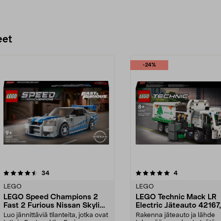
eet
-24%
5.0 viidestä
arvostelut
5.0 viidestä
arvostelut
34
4
tähdestä
LEGO
LEGO
LEGO Speed Champions 2
LEGO Technic Mack LR
Fast 2 Furious Nissan Skyline
Electric Jäteauto 42167, 
GT-R (R34) 76917, yli 9-
vuotiaille
Luo jännittäviä tilanteita, jotka ovat
Rakenna jäteauto ja lähde