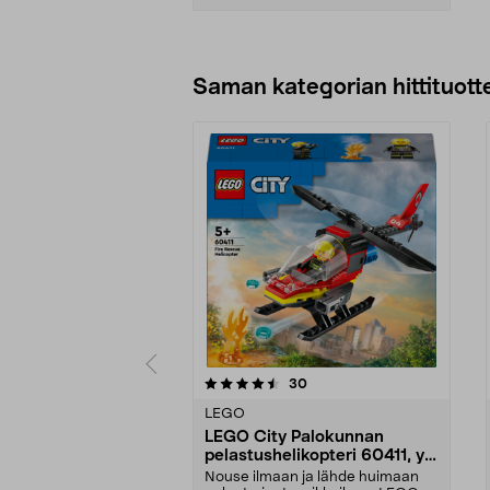
Lisää ostoskoriin
Saman kategorian hittituott
5 viidestä
4.5 viidestä
arvostelut
30
tähdestä
tähdestä
LEGO
LEGO City Palokunnan
pelastushelikopteri 60411, yli
5-vuotiaille
Nouse ilmaan ja lähde huimaan