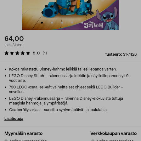
64,00
(sis. ALV:n)
5.0
(
1
)
Tuotenro:
31-7426
Kokoa rakastettu Disney-hahmo leikkiä tai esillepanoa varten.
LEGO Disney Stitch – rakennussarja leikkiin ja näytteillepanoon yli 9-
vuotiaille.
730 LEGO-osaa, selkeät vaiheittaiset ohjeet sekä LEGO Builder -
sovellus.
LEGO Disney -rakennussarja – rakenna Disney-elokuvista tuttuja
maagisia hahmoja ja ympäristöjä.
Osa keräilysarjaa – suosittu syntymäpäivä- ja joululahja.
Lisätietoja
Myymälän varasto
Verkkokaupan varasto