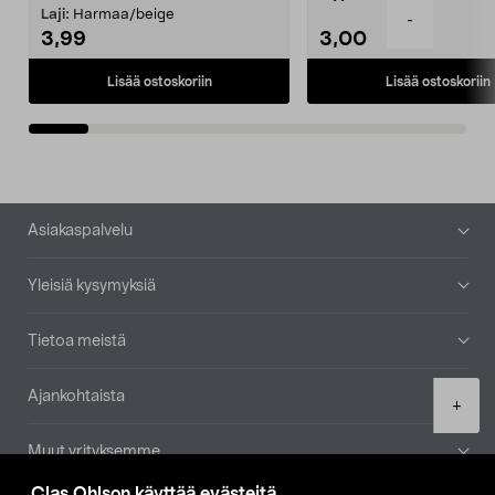
patruuna mukaasi m...
Laji:
Harmaa/beige
-
3,99
3,00
Lisää ostoskoriin
Lisää ostoskoriin
Alatunniste
Asiakaspalvelu
Yleisiä kysymyksiä
Tietoa meistä
Ajankohtaista
Product
+
quantity
Muut yrityksemme
Clas Ohlson käyttää evästeitä