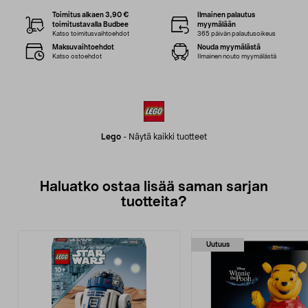
Toimitus alkaen 3,90 €
Ilmainen palautus
toimitustavalla Budbee
myymälään
Katso toimitusvaihtoehdot
365 päivän palautusoikeus
Maksuvaihtoehdot
Nouda myymälästä
Katso ostoehdot
Ilmainen nouto myymälästä
Lego
-
Näytä kaikki tuotteet
Haluatko ostaa lisää saman sarjan
tuotteita?
Uutuus