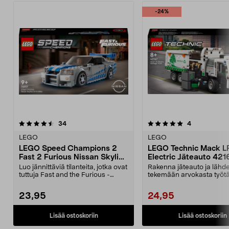
-24%
5.0 viidestä
arvostelut
5.0 viidestä
arvostelut
34
4
tähdestä
t
LEGO
LEGO
LEGO Speed Champions 2
LEGO Technic Mack L
Fast 2 Furious Nissan Skyline
Electric Jäteauto 42167
GT-R (R34) 76917, yli 9-
vuotiaille
Luo jännittäviä tilanteita, jotka ovat
Rakenna jäteauto ja lähd
vuotiaille
tuttuja Fast and the Furious -
tekemään arvokasta työtä
elokuvista....
kaupunki puhtaana vihr...
23,95
24,95
Lisää ostoskoriin
Lisää ostoskoriin