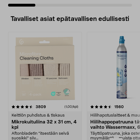
Tavalliset asiat epätavallisen edullisesti
4.5viidestä
arvostelut
4.5viidestä
arvostel
3809
1560
(1,00/kpl)
tähdestä
t
Keittiön puhdistus & tiskaus
Hiilihapotuslaitteet & mau
Mikrokuituliina 32 x 31 cm, 4
Hiilihappopatruuna tä
kpl
vaihto Wassermaxx, 6
Aftonbladetin "itsestään selvä
Täyttöpatruuna, joka ost
suosikki" siiv...
myymälästä – muista ott