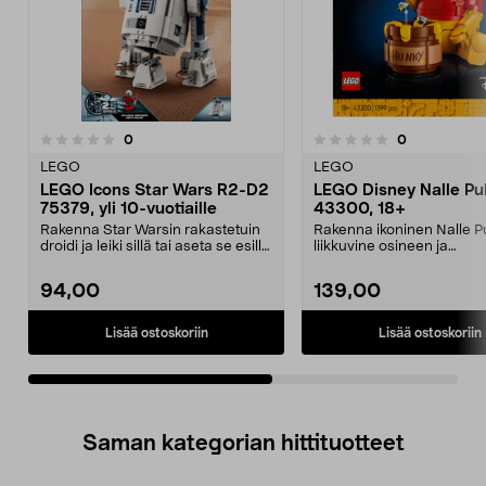
arvostelut
arvostelut
0
0
0.0 viidestä
0.0 viidestä
tähdestä
t
LEGO
LEGO
LEGO Icons Star Wars R2-D2
LEGO Disney Nalle Pu
75379, yli 10-vuotiaille
43300, 18+
Rakenna Star Warsin rakastetuin
Rakenna ikoninen Nalle P
droidi ja leiki sillä tai aseta se esille
liikkuvine osineen ja
vaikka...
yksityiskohtineen. LEGO ..
94,00
139,00
Lisää ostoskoriin
Lisää ostoskoriin
Saman kategorian hittituotteet