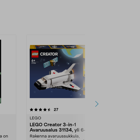
5.0 viidestä
arvostelut
5.0
27
3
tähdestä
tähdestä
LEGO
LEGO
LEGO Creator 3-in-1
LEGO Marve
Avaruusalus 31134, yli 6-
Team Spide
 18-
vuotiaille
pelastuste
a on
Rakenna avaruussukkula,
Sukella dinos