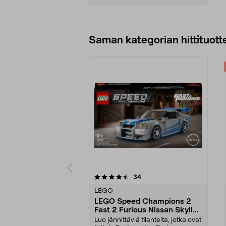
Lisää ostoskoriin
Saman kategorian hittituott
5 viidestä
5.0 viidestä
arvostelut
34
tähdestä
tähdestä
LEGO
LEGO Speed Champions 2
Fast 2 Furious Nissan Skyline
GT-R (R34) 76917, yli 9-
Luo jännittäviä tilanteita, jotka ovat