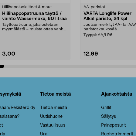
tähdestä
Hiilihapotuslaitteet & maut
AA-paristot
Hiilihappopatruuna täyttö /
VARTA Longlife Power
vaihto Wassermaxx, 60 litraa
Alkaliparisto, 24 kpl
Täyttöpatruuna, joka ostetaan
Joutsenmerkityt AA- tai AA
myymälästä – muista ottaa vanha
paristot kaukosää...
patruuna mukaasi m...
Tyyppi:
AA/LR6
3,00
12,99
Lisää ostoskoriin
Lisää ostoskoriin
ysymyksiä
Tietoa meistä
Ajankohtaista
isään/Rekisteröidy
Tietoa meistä
Grillit
 salasana?
Uutishuone
Säilytys
ot
Vastuullisuus
Painepesurit
ria
Ura
Ruohotrimmerit