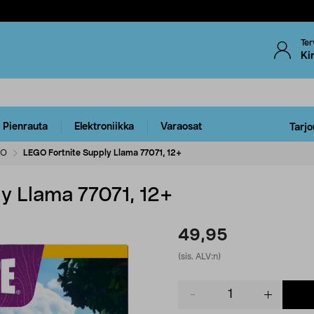
Ter
Ki
Pienrauta
Elektroniikka
Varaosat
Tarjo
GO
LEGO Fortnite Supply Llama 77071, 12+
y Llama 77071, 12+
49,95
(sis. ALV:n)
Product
quantity