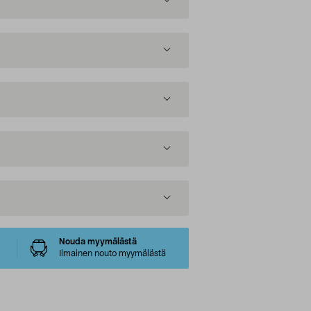
Nouda myymälästä
Ilmainen nouto myymälästä