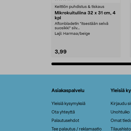
tähdestä
tähdestä
Keittiön puhdistus & tiskaus
Mikrokuituliina 32 x 31 cm, 4
kpl
Aftonbladetin "itsestään selvä
suosikki" siiv...
Laji:
Harmaa/beige
3,99
Lisää ostoskoriin
Alatunniste
Asiakaspalvelu
Yleisiä k
Yleisiä kysymyksiä
Kirjaudu s
Ota yhteyttä
Unohtuiko
Palautusehdot
Omat tied
Tee palautus / reklamaatio
Tilaushisto