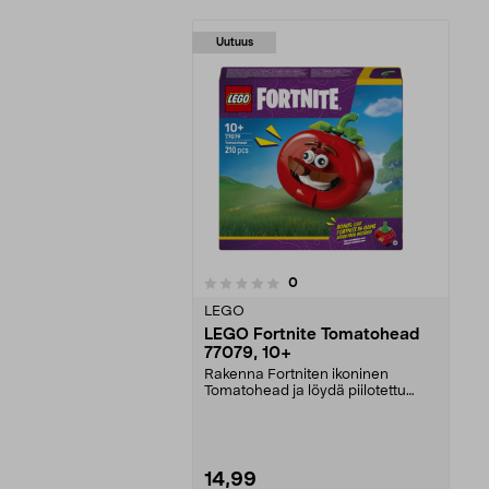
Uutuus
arvostelut
0
0 viidestä
tähdestä
LEGO
LEGO Fortnite Tomatohead
77079, 10+
Rakenna Fortniten ikoninen
Tomatohead ja löydä piilotettu
minipizzeria. LEGO For...
14,99