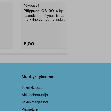
tähdestä
tähdestä
Pölypussit
Kierrätys & ro
Pölypussi C3100, 4 kpl
Roskapussi,
kahvat, 30 l
Laadukkaat pölypussit ovat
markkinoiden parhaimpia.
A-
Testivoittaja 
Kestävä, jopa 50 % suurempi ...
roskapussi u
Roskapussi, jo
6,00
2,00
Lisää ostoskoriin
Lisää
Muut yrityksemme
Tekniikkaosat
Akkuasiantuntija
Teknikmagasinet
PhoneLife