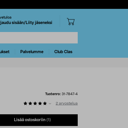
vetuloa
rjaudu sisään/Liity jäseneksi
ukset
Palvelumme
Club Clas
Tuotenro:
31-7847-4
2
arvostelua
Lisää ostoskoriin
(1)