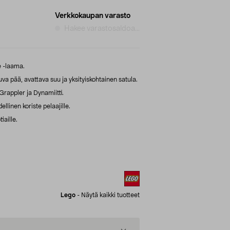
Verkkokaupan varasto
Hakee varastosaldoa...
 -laama.
a pää, avattava suu ja yksityiskohtainen satula.
 Grappler ja Dynamiitti.
llinen koriste pelaajille.
iaille.
Lego
-
Näytä kaikki tuotteet