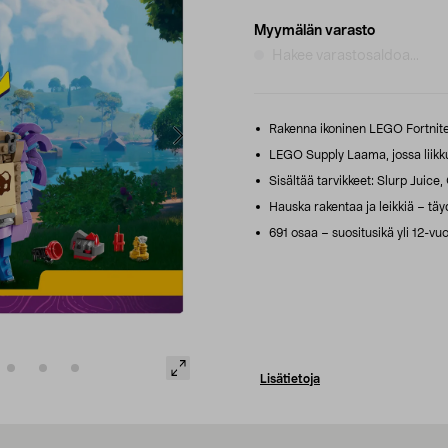
Myymälän varasto
Hakee varastosaldoa...
Rakenna ikoninen LEGO Fortnite
LEGO Supply Laama, jossa liikkuv
Sisältää tarvikkeet: Slurp Juice,
Hauska rakentaa ja leikkiä – täyde
691 osaa – suositusikä yli 12-vuot
Lisätietoja