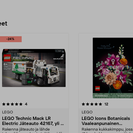
eet
-24%
5.0 viidestä
arvostelut
4.5 viidestä
arvostelut
4
12
tähdestä
LEGO
LEGO
LEGO Technic Mack LR
LEGO Icons Botanicals
Electric Jäteauto 42167, yli 8-
Vaaleanpunainen
vuotiaille
kukkakimppu 10342, yli
Rakenna jäteauto ja lähde
Rakenna kukkakimppu, joss