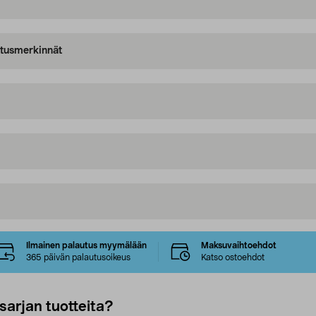
oitusmerkinnät
Ilmainen palautus myymälään
Maksuvaihtoehdot
365 päivän palautusoikeus
Katso ostoehdot
sarjan tuotteita?