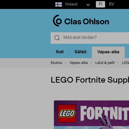
Select
FI
SV
Finland
market
Koti
Sähkö
Vapaa-aika
Etusivu
Vapaa-aika
Lelut & pelit
LE
LEGO Fortnite Suppl