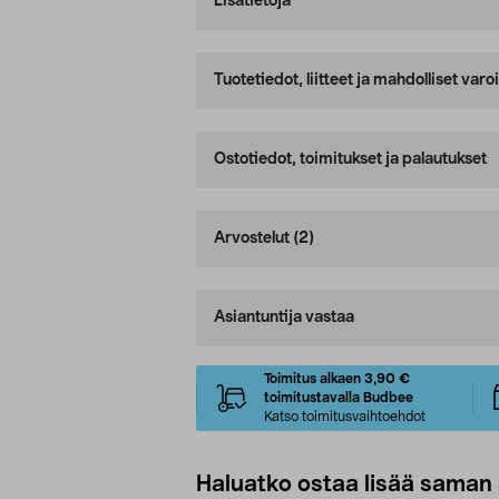
Lisätietoja
Tuotetiedot, liitteet ja mahdolliset var
Ostotiedot, toimitukset ja palautukset
Arvostelut
(2)
Asiantuntija vastaa
Toimitus alkaen 3,90 €
toimitustavalla Budbee
Katso toimitusvaihtoehdot
Haluatko ostaa lisää saman 