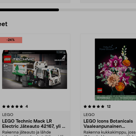
Lisää ostoskoriin
Lisää ostoskoriin
eet
-24%
5.0 viidestä
arvostelut
4.5 viidestä
arvostelut
4
12
tähdestä
LEGO
LEGO
LEGO Technic Mack LR
LEGO Icons Botanicals
Electric Jäteauto 42167, yli 8-
Vaaleanpunainen
vuotiaille
kukkakimppu 10342, yli
Rakenna jäteauto ja lähde
Rakenna kukkakimppu, joss