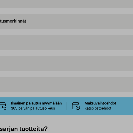
oitusmerkinnät
Ilmainen palautus myymälään
Maksuvaihtoehdot
365 päivän palautusoikeus
Katso ostoehdot
sarjan tuotteita?