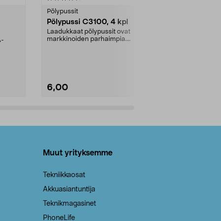
tähdestä
tähdestä
Pölypussit
Kierrätys & ro
Pölypussi C3100, 4 kpl
Roskapussi,
kahvat, 30 l
Laadukkaat pölypussit ovat
markkinoiden parhaimpia.
A-
Testivoittaja 
Kestävä, jopa 50 % suurempi ...
roskapussi u
Roskapussi, jo
6,00
2,00
Lisää ostoskoriin
Lisää
Muut yrityksemme
Tekniikkaosat
Akkuasiantuntija
Teknikmagasinet
PhoneLife