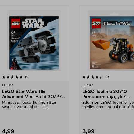
4.5viidestä
arvostelut
5.0viidestä
arvostelut
5
21
tähdestä
LEGO
LEGO
LEGO Star Wars TIE
LEGO Technic 30710
Advanced Mini-Build 30727
Pienkuormaaja, yli 7-
Minipussi, 6+ vuotta
vuotiaille
Minipussi, jossa ikoninen Star
Edullinen LEGO Technic -set
Wars -avaruusalus – TIE
minikoossa – hauska kerätä 
Advanced. LEGO Star Wars ...
antaa pois. Rakenna...
4,99
3,99