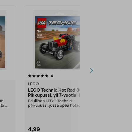
5.0viidestä
arvostelut
4.5
4
4
tähdestä
tähdestä
LEGO
LEGO
LEGO Technic Hot Rod 30735
LEGO City 
Pikkupussi, yli 7-vuotiaille
Minipussi, 
ti
Edullinen LEGO Technic -
Edullinen LEG
tai
pikkupussi, jossa upea hot rod -
rakennusiloa 
auto kompaktissa koossa....
mukana kulke.
4,99
4,99