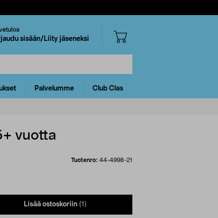
vetuloa
rjaudu sisään/Liity jäseneksi
ukset
Palvelumme
Club Clas
5+ vuotta
Tuotenro:
44-4998-21
Lisää ostoskoriin
(1)