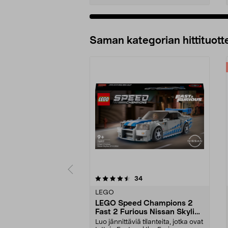
Lisää ostoskoriin
Saman kategorian hittituott
5 viidestä
5.0 viidestä
arvostelut
34
tähdestä
tähdestä
LEGO
LEGO Speed Champions 2
Fast 2 Furious Nissan Skyline
GT-R (R34) 76917, yli 9-
Luo jännittäviä tilanteita, jotka ovat