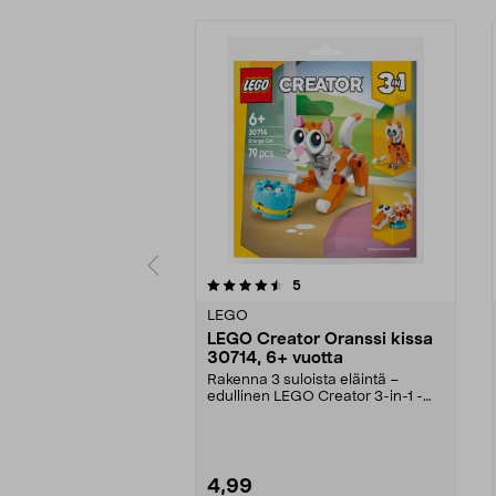
5viidestä
5.0viidestä
arvostelut
5
tähdestä
tähdestä
LEGO
LEGO Creator Oranssi kissa
30714, 6+ vuotta
Rakenna 3 suloista eläintä –
edullinen LEGO Creator 3-in-1 -
setti minikoossa. LE...
4,99