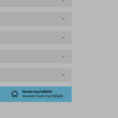
Nouda myymälästä
Ilmainen nouto myymälästä