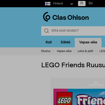
Select
FI
SV
Finland
market
Koti
Sähkö
Vapaa-aika
Etusivu
Vapaa-aika
Lelut & pelit
LE
LEGO Friends Ruusui