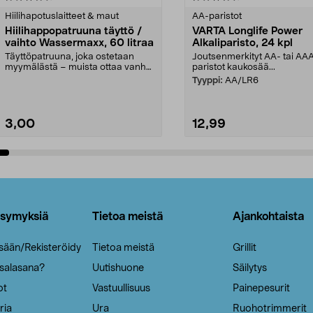
tähdestä
Hiilihapotuslaitteet & maut
AA-paristot
Hiilihappopatruuna täyttö /
VARTA Longlife Power
vaihto Wassermaxx, 60 litraa
Alkaliparisto, 24 kpl
Täyttöpatruuna, joka ostetaan
Joutsenmerkityt AA- tai AA
myymälästä – muista ottaa vanha
paristot kaukosää...
patruuna mukaasi m...
Tyyppi:
AA/LR6
3,00
12,99
Lisää ostoskoriin
Lisää ostoskoriin
ysymyksiä
Tietoa meistä
Ajankohtaista
isään/Rekisteröidy
Tietoa meistä
Grillit
 salasana?
Uutishuone
Säilytys
ot
Vastuullisuus
Painepesurit
ria
Ura
Ruohotrimmerit