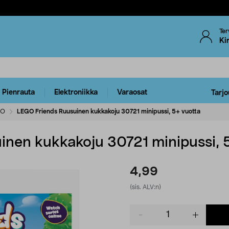
Ter
Ki
Pienrauta
Elektroniikka
Varaosat
Tarjo
GO
LEGO Friends Ruusuinen kukkakoju 30721 minipussi, 5+ vuotta
nen kukkakoju 30721 minipussi, 
4,99
(sis. ALV:n)
Product
quantity