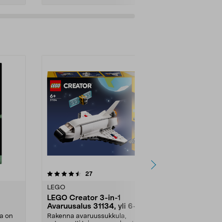
Lisää ostoskoriin
Lisää
5.0 viidestä
arvostelut
5.0
27
3
tähdestä
tähdestä
LEGO
LEGO
LEGO Creator 3-in-1
LEGO Marve
Avaruusalus 31134, yli 6-
Team Spide
 18-
vuotiaille
pelastuste
a on
Rakenna avaruussukkula,
Sukella dinos