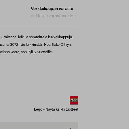
Verkkokaupan varasto
Hakee varastosaldoa...
 rakenna, leiki ja sommittele kukkakimppuja.
illa 30721 vie leikkimään Heartlake Cityyn.
ppo koota, sopii yli 5-vuotiaille.
Lego
-
Näytä kaikki tuotteet