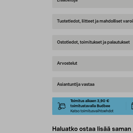
Lisätietoja
Tuotetiedot, liitteet ja mahdolliset var
Ostotiedot, toimitukset ja palautukset
Arvostelut
Asiantuntija vastaa
Toimitus alkaen 3,90 €
toimitustavalla Budbee
Katso toimitusvaihtoehdot
Haluatko ostaa lisää saman 