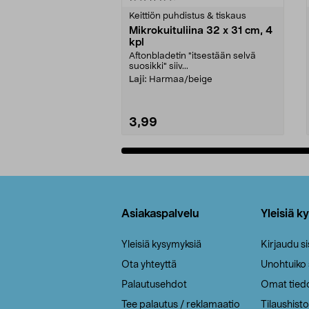
tähdestä
tähdestä
Keittiön puhdistus & tiskaus
Mikrokuituliina 32 x 31 cm, 4
kpl
Aftonbladetin "itsestään selvä
suosikki" siiv...
Laji:
Harmaa/beige
3,99
Lisää ostoskoriin
Alatunniste
Asiakaspalvelu
Yleisiä k
Yleisiä kysymyksiä
Kirjaudu s
Ota yhteyttä
Unohtuiko
Palautusehdot
Omat tied
Tee palautus / reklamaatio
Tilaushisto