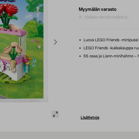
Myymälän varasto
Hakee varastosaldoa...
Luova LEGO Friends -minipussi –
LEGO Friends -kukkakauppa ruusu
55 osaa ja Liann-minihahmo – hel
Lisätietoja