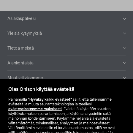
Alatunniste
Asiakaspalvelu
Yleisiä kysymyksiä
Tietoa meistä
Ajankohtaista
Muut yrityksemme
Clas Ohlson käyttää evästeitä
Etsi myymälä
Painamalla
”Hyväksy kaikki evästeet”
sallit, että tallennamme
evästeitä ja muuta seurantateknologiaa laitteellesi
SE
NO
FI
evästeselosteemme mukaisesti
. Evästeitä käytetään sivuston
käyttökokemuksen parantamiseen ja käytön analysointiin sekä
FI
SV
mainonnan kohdentamiseen. Käytämme neljänlaisia evästeitä:
välttämättömät, toiminnalliset, analyyttiset ja mainosevästeet.
Välttämättömiin evästeisiin ei tarvita suostumustasi, sillä ne ovat
välttämättömiä verkkosivuston sisällön toimimisen kannalta. Voit