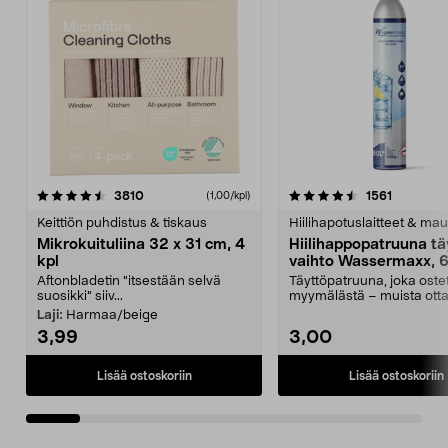
4.5viidestä
arvostelut
4.5viidestä
arvostelu
3810
1561
(1,00/kpl)
tähdestä
t
Keittiön puhdistus & tiskaus
Hiilihapotuslaitteet & mau
Mikrokuituliina 32 x 31 cm, 4
Hiilihappopatruuna tä
kpl
vaihto Wassermaxx, 6
Aftonbladetin "itsestään selvä
Täyttöpatruuna, joka ost
suosikki" siiv...
myymälästä – muista ott
patruuna mukaasi m...
Laji:
Harmaa/beige
3,99
3,00
Lisää ostoskoriin
Lisää ostoskoriin