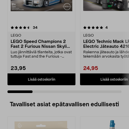
5.0 viidestä
arvostelut
5.0 viidestä
arvostelut
34
4
tähdestä
t
LEGO
LEGO
LEGO Speed Champions 2
LEGO Technic Mack L
Fast 2 Furious Nissan Skyline
Electric Jäteauto 42167
GT-R (R34) 76917, yli 9-
vuotiaille
Luo jännittäviä tilanteita, jotka ovat
Rakenna jäteauto ja lähd
vuotiaille
tuttuja Fast and the Furious -
tekemään arvokasta työtä
elokuvista....
kaupunki puhtaana vihr...
23,95
24,95
Lisää ostoskoriin
Lisää ostoskoriin
Tavalliset asiat epätavallisen edullisesti