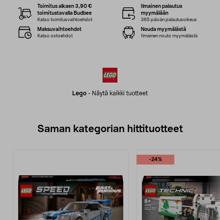
Toimitus alkaen 3,90 €
Ilmainen palautus
toimitustavalla Budbee
myymälään
Katso toimitusvaihtoehdot
365 päivän palautusoikeus
Maksuvaihtoehdot
Nouda myymälästä
Katso ostoehdot
Ilmainen nouto myymälästä
Lego
-
Näytä kaikki tuotteet
Saman kategorian hittituotteet
-24%