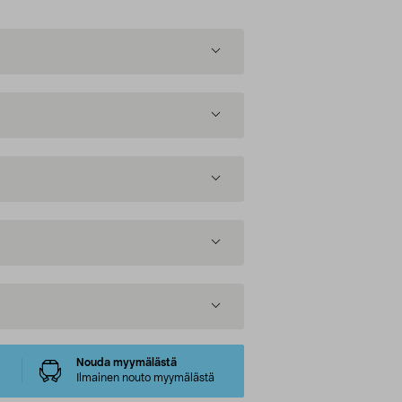
Nouda myymälästä
Ilmainen nouto myymälästä