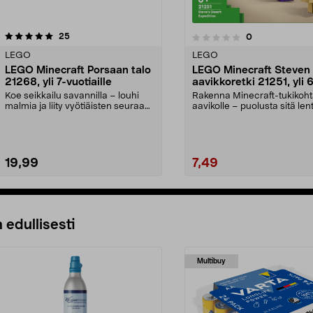
arvostelut
5.0viidestä
25
arvostelut
0
0.0 viidestä
tähdestä
LEGO
LEGO
LEGO Minecraft Porsaan talo
LEGO Minecraft Steven
21268, yli 7-vuotiaille
aavikkoretki 21251, yli 
vuotiaille
Koe seikkailu savannilla – louhi
Rakenna Minecraft-tukikoh
malmia ja liity vyötiäisten seuraan.
aavikolle – puolusta sitä le
LEGO Minec...
aavetta vastaan. ...
19,99
7,49
Lisää ostoskoriin
Lisää ostoskoriin
 edullisesti
Multibuy