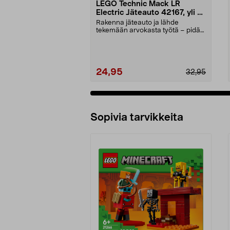
LEGO Technic Mack LR
Electric Jäteauto 42167, yli 8-
vuotiaille
Rakenna jäteauto ja lähde
tekemään arvokasta työtä – pidä
kaupunki puhtaana vihr...
24,95
32,95
Sopivia tarvikkeita