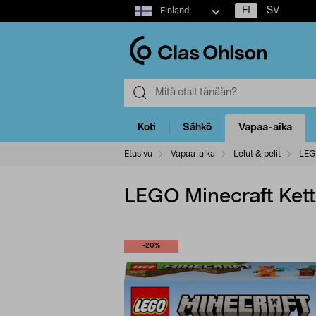
Select
FI
SV
Finland
market
Koti
Sähkö
Vapaa-aika
Etusivu
Vapaa-aika
Lelut & pelit
LE
LEGO Minecraft Kettuh
-20%