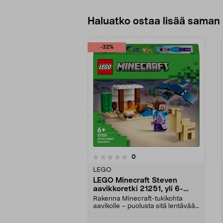
Haluatko ostaa lisää saman 
-32%
5.0viidestä
arvostelut
0
0 viidestä
tähdestä
tähdestä
LEGO
LEGO Minecraft Steven
aavikkoretki 21251, yli 6-
vuotiaille
Rakenna Minecraft-tukikohta
aavikolle – puolusta sitä lentävää
aavetta vastaan. ...