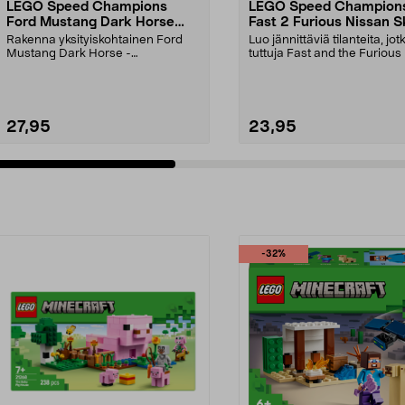
LEGO Speed Champions
LEGO Speed Champion
Ford Mustang Dark Horse
Fast 2 Furious Nissan S
76920, 9+
GT-R (R34) 76917, yli 9-
Rakenna yksityiskohtainen Ford
Luo jännittäviä tilanteita, jot
vuotiaille
Mustang Dark Horse -
tuttuja Fast and the Furious 
pienoismalli. LEGO Speed Cham...
elokuvista....
27,95
23,95
-32%