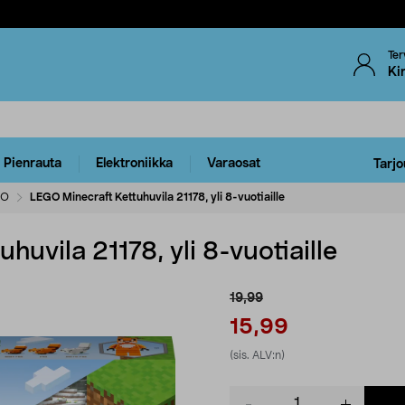
Ter
Ki
Pienrauta
Elektroniikka
Varaosat
Tarjo
GO
LEGO Minecraft Kettuhuvila 21178, yli 8-vuotiaille
uvila 21178, yli 8-vuotiaille
19,99
15,99
(sis. ALV:n)
Product