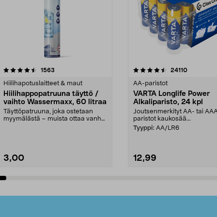
4.5viidestä
arvostelut
4.5viidestä
arvostelut
1563
24110
tähdestä
Hiilihapotuslaitteet & maut
AA-paristot
Hiilihappopatruuna täyttö /
VARTA Longlife Power
vaihto Wassermaxx, 60 litraa
Alkaliparisto, 24 kpl
Täyttöpatruuna, joka ostetaan
Joutsenmerkityt AA- tai AA
myymälästä – muista ottaa vanha
paristot kaukosää...
patruuna mukaasi m...
Tyyppi:
AA/LR6
3,00
12,99
Lisää ostoskoriin
Lisää ostoskoriin