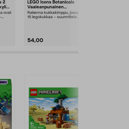
s 2
LEGO Icons Botanicals
LEGO Creat
kyline
Vaaleanpunainen
Avaruusalus
kukkakimppu 10342, yli 18-
vuotiaille
ka ovat
Rakenna kukkakimppu, jossa on
Rakenna avar
vuotiaille
-
15 legokukkaa – suunnittele
astronautti t
kaunis asetelma. LEGO ...
Creator Avaru
54,00
9,99