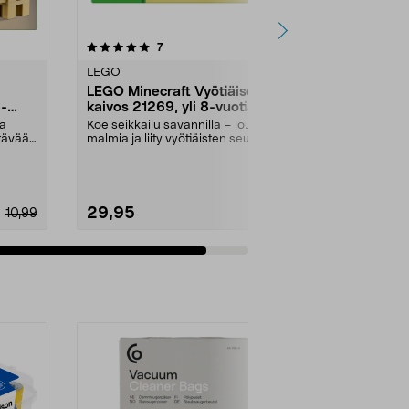
arvostelut
7
tähdestä
LEGO
LEGO Minecraft Vyötiäisen
6-
kaivos 21269, yli 8-vuotiaille
ta
Koe seikkailu savannilla – louhi
ntävää
malmia ja liity vyötiäisten seuraan.
LEGO Minec...
29,95
10,99
Lisää ostoskoriin