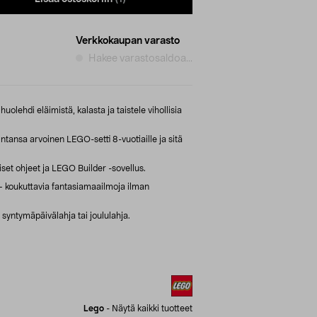
Verkkokaupan varasto
Hakee varastosaldoa...
uolehdi eläimistä, kalasta ja taistele vihollisia
tansa arvoinen LEGO-setti 8-vuotiaille ja sitä
set ohjeet ja LEGO Builder -sovellus.
 koukuttavia fantasiamaailmoja ilman
tu syntymäpäivälahja tai joululahja.
Lego
-
Näytä kaikki tuotteet