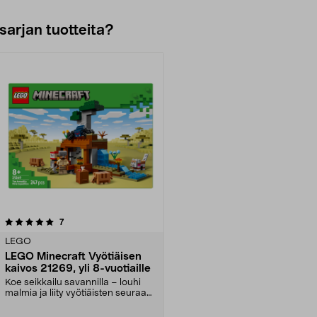
sarjan tuotteita?
arvostelut
7
LEGO
LEGO Minecraft Vyötiäisen
kaivos 21269, yli 8-vuotiaille
Koe seikkailu savannilla – louhi
malmia ja liity vyötiäisten seuraan.
LEGO Minec...