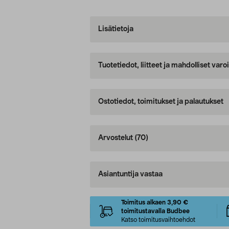
Lisätietoja
Tuotetiedot, liitteet ja mahdolliset var
Ostotiedot, toimitukset ja palautukset
Arvostelut
(70)
Asiantuntija vastaa
Toimitus alkaen 3,90 €
toimitustavalla Budbee
Katso toimitusvaihtoehdot