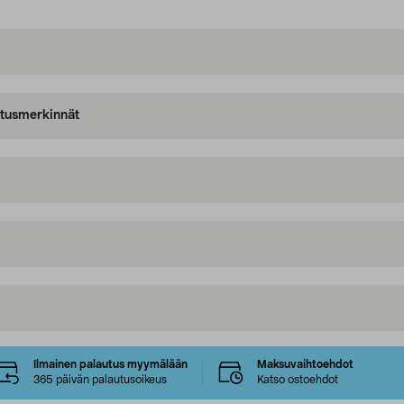
oitusmerkinnät
Ilmainen palautus myymälään
Maksuvaihtoehdot
365 päivän palautusoikeus
Katso ostoehdot