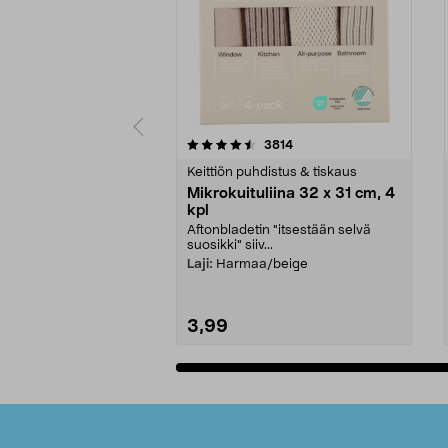
5viidestä
4.5viidestä
arvostelut
3814
tähdestä
tähdestä
Keittiön puhdistus & tiskaus
Mikrokuituliina 32 x 31 cm, 4
kpl
Aftonbladetin "itsestään selvä
suosikki" siiv...
Laji:
Harmaa/beige
3,99
Lisää ostoskoriin
Alatunniste