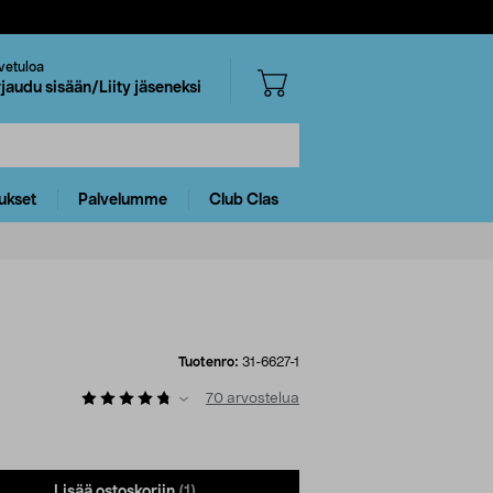
vetuloa
rjaudu sisään/Liity jäseneksi
ukset
Palvelumme
Club Clas
Tuotenro:
31-6627-1
70
arvostelua
Lisää ostoskoriin
(1)