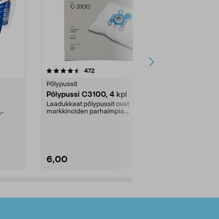
4.5viidestä
arvostelut
4.5
472
6
tähdestä
tähdestä
Pölypussit
Kierrätys & ro
Pölypussi C3100, 4 kpl
Roskapussi,
kahvat, 30 l
Laadukkaat pölypussit ovat
markkinoiden parhaimpia.
A-
Testivoittaja 
Kestävä, jopa 50 % suurempi ...
roskapussi u
Roskapussi, jo
6,00
2,00
Lisää ostoskoriin
Lisää