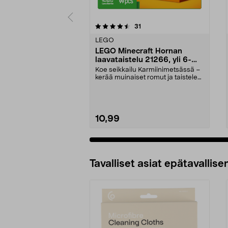
5viidestä
5.0viidestä
arvostelut
31
tähdestä
tähdestä
LEGO
LEGO Minecraft Hornan
laavataistelu 21266, yli 6-
vuotiaille
Koe seikkailu Karmiinimetsässä –
kerää muinaiset romut ja taistele
mobeja vastaa...
10,99
Lisää ostoskoriin
Tavalliset asiat epätavallisen