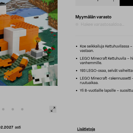
quantity
Myymälän varasto
Hakee varastosaldoa...
Koe seikkailuja Kettuhuvilassa – h
vastaan.
LEGO Minecraft Kettuhuvila – hin
vanhemmille.
193 LEGO-osaa, selvät vaiheittai
LEGO Minecraft ‑rakennussetti –
ruutuaikaa.
Yli 8-vuotiaille lapsille – suosit
02.2027
asti
Lisätietoja