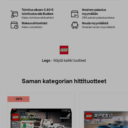
Toimitus alkaen 3,90 €
Ilmainen palautus
toimitustavalla Budbee
myymälään
Katso toimitusvaihtoehdot
365 päivän palautusoikeus
Maksuvaihtoehdot
Nouda myymälästä
Katso ostoehdot
Ilmainen nouto myymälästä
Lego
-
Näytä kaikki tuotteet
Saman kategorian hittituotteet
-24%