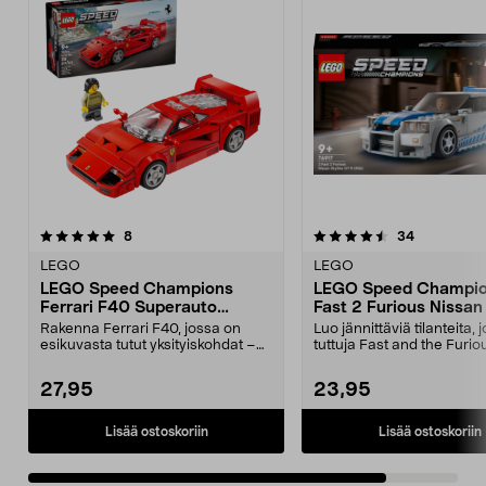
4.5viidestä
arvostelut
arvostelut
8
34
tähdestä
LEGO
LEGO
LEGO Speed Champions
LEGO Speed Champio
Ferrari F40 Superauto
Fast 2 Furious Nissan
76934, yli 9-vuotiaille
GT-R (R34) 76917, yli 
Rakenna Ferrari F40, jossa on
Luo jännittäviä tilanteita, 
vuotiaille
esikuvasta tutut yksityiskohdat –
tuttuja Fast and the Furio
leikkiin tai ker...
elokuvista....
27,95
23,95
Lisää ostoskoriin
Lisää ostoskoriin