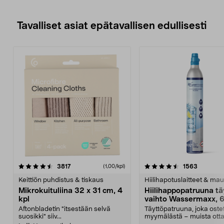
Tavalliset asiat epätavallisen edullisesti
4.5viidestä
arvostelut
4.5viidestä
arvostelu
3817
1563
(1,00/kpl)
tähdestä
t
Keittiön puhdistus & tiskaus
Hiilihapotuslaitteet & mau
Mikrokuituliina 32 x 31 cm, 4
Hiilihappopatruuna tä
kpl
vaihto Wassermaxx, 6
Aftonbladetin "itsestään selvä
Täyttöpatruuna, joka ost
suosikki" siiv...
myymälästä – muista ott