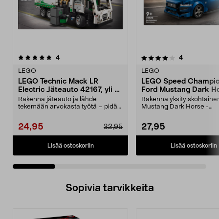
4.0 viidestä
arvostelut
4.5 viidestä
arvostelut
4
4
tähdestä
t
LEGO
LEGO
LEGO Technic Mack LR
LEGO Speed Champi
Electric Jäteauto 42167, yli 8-
Ford Mustang Dark H
vuotiaille
76920, 9+
Rakenna jäteauto ja lähde
Rakenna yksityiskohtaine
tekemään arvokasta työtä – pidä
Mustang Dark Horse -
kaupunki puhtaana vihr...
pienoismalli. LEGO Speed
24,95
27,95
32,95
Lisää ostoskoriin
Lisää ostoskoriin
Sopivia tarvikkeita