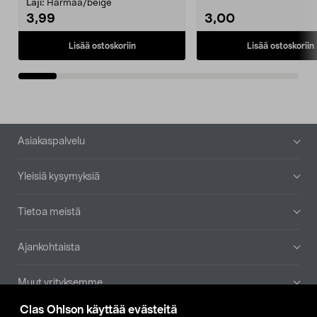
patruuna mukaasi m...
Laji:
Harmaa/beige
3,99
3,00
Lisää ostoskoriin
Lisää ostoskoriin
Alatunniste
Asiakaspalvelu
Yleisiä kysymyksiä
Tietoa meistä
Ajankohtaista
Muut yrityksemme
Clas Ohlson käyttää evästeitä
Etsi myymälä